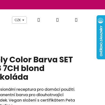
Hledat
Přihlášení
Nákupní
Beauty By Simona
Pomůcky
Nábytek
Z
CZK
košík
ly Color Barva SET
8 7CH blond
koláda
sionální receptura pro domácí použití.
Následující
nentní barva pro dlouhotrvající
dek. V
egan složení s certifikátem Peta