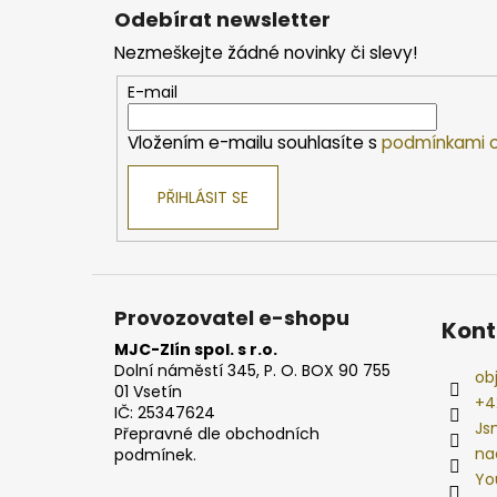
á
Odebírat newsletter
p
Nezmeškejte žádné novinky či slevy!
a
t
E-mail
í
Vložením e-mailu souhlasíte s
podmínkami o
PŘIHLÁSIT SE
Provozovatel e-shopu
Kont
MJC-Zlín spol. s r.o.
Dolní náměstí 345, P. O. BOX 90 755
ob
01 Vsetín
+4
IČ: 25347624
Js
Přepravné dle obchodních
na
podmínek.
Yo