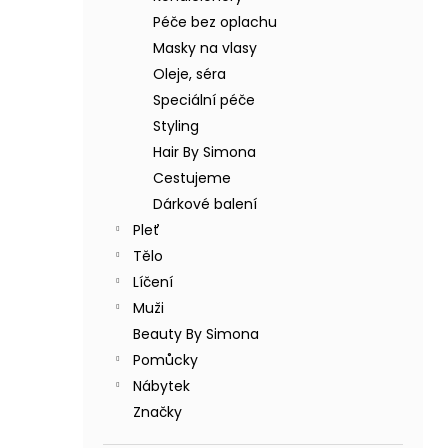
BODY BY SIMONA BANÁN ORGANICKÉ
a
RUČNĚ VYRÁBĚNÉ BAMBUCKÉ MÁSLO
Péče bez oplachu
n
200ML
Masky na vlasy
e
749 Kč
Oleje, séra
l
Speciální péče
Styling
Hair By Simona
Cestujeme
Dárkové balení
Pleť
Tělo
Líčení
Muži
Beauty By Simona
Pomůcky
Nábytek
Značky