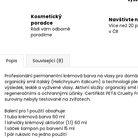
Kosmetický
Navštivte 
poradce
Více než 20 
Rádi vám odborně
v ČR
poradíme
Popis
Související (8)
Profesionální permanentní krémová barva na vlasy pro domác
organický smil italský (
Helichrysum italicum)
a technologii ple
výsledek, lesklé a vyživené vlasy. Aktivní složky: organický smil
regeneračními a ochrannými účinky. Certifikát PETA Cruelty F
suroviny nebyly testované na zvířatech.
Balení pro 1 použití obsahuje:
1 tuba krémová barva 60 ml
1 lahvičky krémový aktivátor (1:1) 60 ml
1 sáček šampon po barvení 15 ml
1 pár rukavic na jedno použití