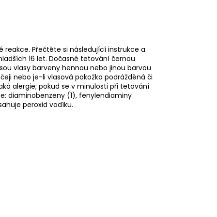
reakce. Přečtěte si následující instrukce a
mladších 16 let. Dočasné tetování černou
 jsou vlasy barveny hennou nebo jinou barvou
ičeji nebo je-li vlasová pokožka podrážděná či
aká alergie; pokud se v minulosti při tetování
je: diaminobenzeny (1), fenylendiaminy
sahuje peroxid vodíku.