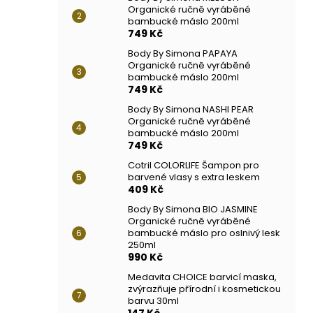
Organické ručně vyráběné
bambucké máslo 200ml
749 Kč
Body By Simona PAPAYA
Organické ručně vyráběné
bambucké máslo 200ml
749 Kč
Body By Simona NASHI PEAR
Organické ručně vyráběné
bambucké máslo 200ml
749 Kč
Cotril COLORLIFE Šampon pro
barvené vlasy s extra leskem
409 Kč
Body By Simona BIO JASMINE
Organické ručně vyráběné
bambucké máslo pro oslnivý lesk
250ml
990 Kč
Medavita CHOICE barvicí maska,
zvýrazňuje přírodní i kosmetickou
barvu 30ml
147 Kč