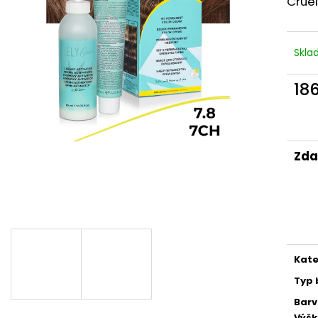
Cruel
BODY BY SIMONA MELOUN ORGANICKÉ
BODY BY SIMON
RUČNĚ VYRÁBĚNÉ BAMBUCKÉ MÁSLO
RUČNĚ VYRÁBĚN
200ML
200ML
749 Kč
749 Kč
Skl
18
Měr
cena
Zda
Kate
Typ 
Bar
Výš