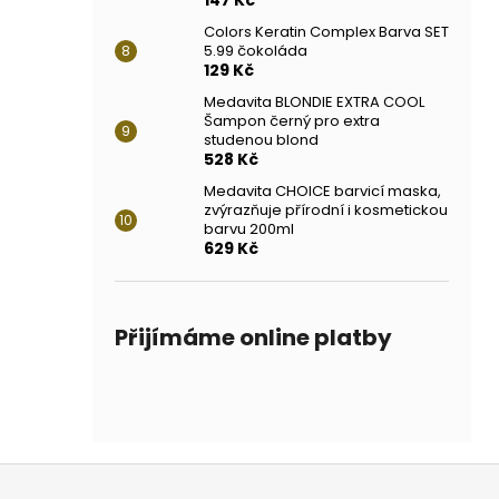
Colors Keratin Complex Barva SET
5.99 čokoláda
129 Kč
Medavita BLONDIE EXTRA COOL
Šampon černý pro extra
studenou blond
528 Kč
Medavita CHOICE barvicí maska,
zvýrazňuje přírodní i kosmetickou
barvu 200ml
629 Kč
Přijímáme online platby
Z