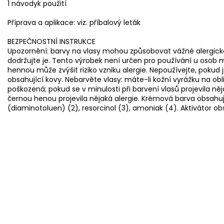
1 návodyk použití
Příprava a aplikace: viz. příbalový leták
BEZPEČNOSTNÍ INSTRUKCE
Upozornění: barvy na vlasy mohou způsobovat vážné alergické 
dodržujte je. Tento výrobek není určen pro používání u osob 
hennou může zvýšit riziko vzniku alergie. Nepoužívejte, pokud
obsahující kovy. Nebarvěte vlasy: máte-li kožní vyrážku na obl
poškozená; pokud se v minulosti při barvení vlasů projevila něj
černou henou projevila nějaká alergie. Krémová barva obsahu
(diaminotoluen) (2), resorcinol (3), amoniak (4). Aktivátor ob