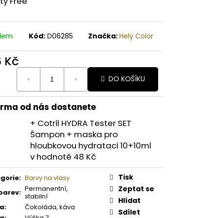
ty Free
A PAPAYA ORGANICKÉ
É BAMBUCKÉ MÁSLO
adem
Kód:
D06285
Značka:
Hely Color
6 Kč
ná
DO KOŠÍKU
:
rma od nás dostanete
+ Cotril HYDRA Tester SET
Šampon + maska pro
hloubkovou hydrataci 10+10ml
v hodnotě 48 Kč
Tisk
gorie
:
Barvy na vlasy
Permanentní,
Zeptat se
barev
:
stabilní
Hlídat
va
:
Čokoláda, káva
Sdílet
ka
:
Výška 7