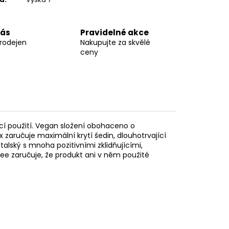
nás
Pravidelné akce
prodejen
Nakupujte za skvělé
ceny
í použití. Vegan složení obohaceno o
x zaručuje maximální krytí šedin, dlouhotrvající
 italský s mnoha pozitivními zklidňujícími,
ree zaručuje, že produkt ani v něm použité