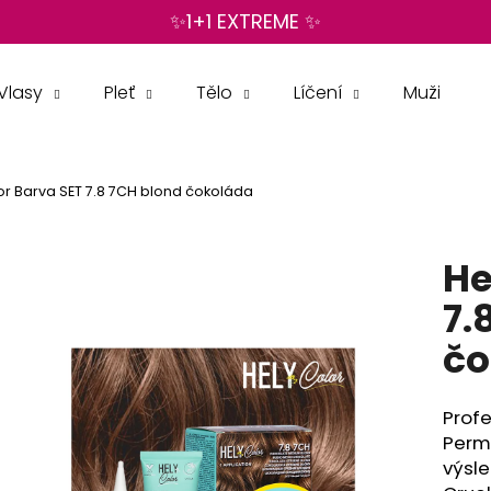
✨1+1 EXTREME ✨
Vlasy
Pleť
Tělo
Líčení
Muži
Co potřebujete najít?
or Barva SET 7.8 7CH blond čokoláda
HLEDAT
He
Doporučujeme
7.
čo
Profe
Perma
výsle