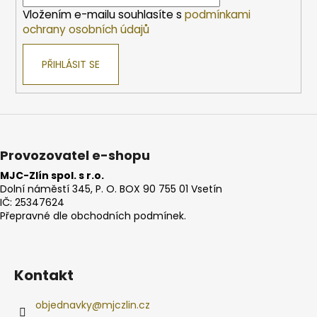
í
Vložením e-mailu souhlasíte s
podmínkami
ochrany osobních údajů
PŘIHLÁSIT SE
Provozovatel e-shopu
MJC-Zlín spol. s r.o.
Dolní náměstí 345, P. O. BOX 90 755 01 Vsetín
IČ: 25347624
Přepravné dle obchodních podmínek.
Kontakt
objednavky
@
mjczlin.cz