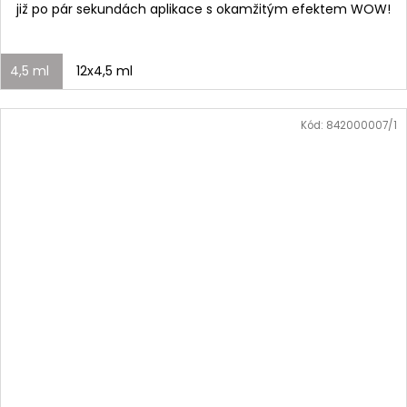
již po pár sekundách aplikace s okamžitým efektem WOW!
4,5 ml
12x4,5 ml
Kód:
842000007/1