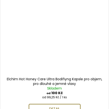
Elchim Hot Honey Care Ultra Bodifiyng Kapsle pro objem,
pro dlouhé a jemné vlasy
Skladem
100 Kč
od
Měrná
od 99,25 Kč / 1 ks
cena:
DETAIL