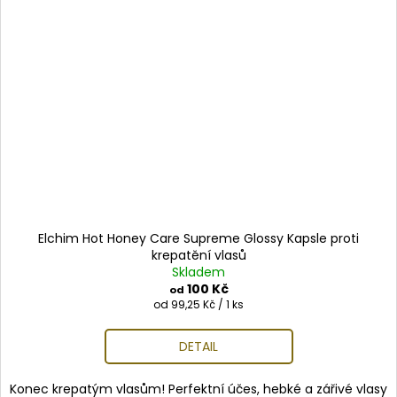
Elchim Hot Honey Care Supreme Glossy Kapsle proti
krepatění vlasů
Skladem
100 Kč
od
Měrná
od 99,25 Kč / 1 ks
cena:
DETAIL
Konec krepatým vlasům! Perfektní účes, hebké a zářivé vlasy