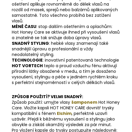
ošetření aplikuje rovnoměrně do délek vlasů na
rozdíl od masek, sprejů nebo balzámů aplikovaných
samostatně. Toto všechno probíhá bez zatížení
vlasů.
MÉNĚ ČASU
: stop dalším ošetřením a oplachům:
Hot Honey Care se aktivuje ihned při vysoušení vlasů
a znatelně se tak snižuje doba úpravy vlasů.
SNADNÝ STYLING
: hebké vlasy znamenají také
snadnější úpravu a profesionální a vždy
neodolatelný styling.
TECHNOLOGIE
: inovativní patentovaná technologie
HOT VORTECH
teplo a proud vzduchu fénu aktivují
přírodní látky obsažené v medu, a tím je dosaženo
vysoušení, stylingu a péče v jediném rychlém kroku
s perfektní stejnoměrností v celých délkách vlasů.
ZPŮSOB POUŽITÍ? VELMI SNADNÝ:
Způsob použití: umyjte vlasy
šamponem
Hot Honey
Care. Vložte kapsli HOT HONEY CARE dovnitř trysky
kompatibilní s fénem
Elchim
, perfektně uzavři
uzávěr. Přejdi k běžnému vysoušení a stylingu jako
obvykle a získáš okamžitý výsledek za pár minut.
Pro vložení kapsle do trysky postupujte následovně: