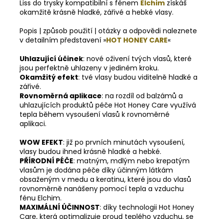
Liss do trysky kompatibilní s fénem
Elchim
získáš
okamžitě krásně hladké, zářivé a hebké vlasy.
Popis | způsob použití | otázky a odpovědi naleznete
v detailním představení »
HOT HONEY CARE
«
Uhlazující účinek
: nové oživení tvých vlasů, které
jsou perfektně uhlazeny v jediném kroku.
Okamžitý efekt
: tvé vlasy budou viditelně hladké a
zářivé.
Rovnoměrná aplikace
: na rozdíl od balzámů a
uhlazujících produktů péče Hot Honey Care využívá
tepla během vysoušení vlasů k rovnoměrné
aplikaci.
WOW EFEKT
: již po prvních minutách vysoušení,
vlasy budou ihned krásně hladké a hebké.
PŘÍRODNÍ PÉČE
: matným, mdlým nebo krepatým
vlasům je dodána péče díky účinným látkám
obsaženým v medu a keratinu, které jsou do vlasů
rovnoměrně nanášeny pomocí tepla a vzduchu
fénu Elchim.
MAXIMÁLNÍ ÚČINNOST
: díky technologii Hot Honey
Care, která optimalizuje proud teplého vzduchu, se