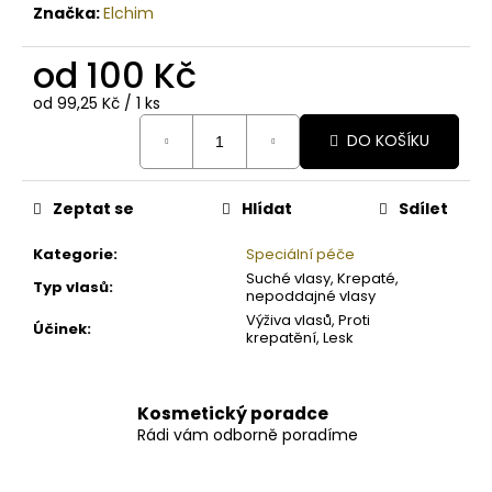
Značka:
Elchim
od
100 Kč
Měrná
od 99,25 Kč / 1 ks
cena:
DO KOŠÍKU
Zeptat se
Hlídat
Sdílet
Kategorie
:
Speciální péče
Suché vlasy, Krepaté,
Typ vlasů
:
nepoddajné vlasy
Výživa vlasů, Proti
Účinek
:
krepatění, Lesk
Kosmetický poradce
Rádi vám odborně poradíme