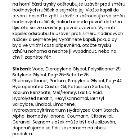
na horní části trysky odšroubujte uzávěr proti směru
hodinových ručiček a sejměte jej. Vložte kapsli do
otvoru, nasaďte zpět uzávěr a zašroubujte ve směru
hodinových ručiček, dokud nebude pevně dotažen.
Ujistěte se, že uzávěr je pevně uzavřen. Vyjmutí
kapsle: odšroubujte uzávěr proti směru hodinových
ručiček a sejměte jej. Vytáhněte kapsli, pokud by
byla ve vnitřní části připevněná, otočte trysku
vzhůru nohama a nechte jí vypadnout, nebo na
chvíli zapněte fén.
Složení:
Voda, Dipropylene Glycol, Polysilicone-29,
Butylene Glycol, Ppg-26-Buteth-26,
Phenoxyethanol, Parfum, Propylene Glycol, Peg-40
Hydrogenated Castor Oil, Potassium Sorbate,
Sodium Benzoate, Mel/Honey, Lactic Acid,
Hydrolyzed Keratin, Hexyl Cinnamal, Benzyl
Salicylate, Linalool, Limonene,
Hydroxypropyltrimonium Hydrolyzed Corn Starch,
Alpha-Isomethyl Ionone, Coumarin, Citronellol,
Geraniol. Seznam složek může být aktualizován,
doporučujeme se řídit seznamem na obalu
produktu.