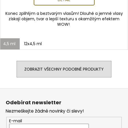
Konec zplihlým a beztvarým vlasům! Dlouhé a jemné vlasy
získají objem, tvar a lepší texturu s okamžitým efektem
WOW!
4,5 ml
12x4,5 ml
ZOBRAZIT VŠECHNY PODOBNÉ PRODUKTY
Z
á
Odebírat newsletter
p
Nezmeškejte žádné novinky či slevy!
a
t
E-mail