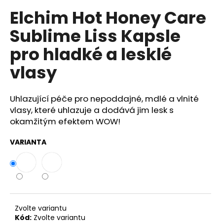
č
u
Elchim Hot Honey Care
j
Sublime Liss Kapsle
e
m
pro hladké a lesklé
e
vlasy
COTRIL
COLORLIFE
Uhlazující péče pro nepoddajné, mdlé a vlnité
ŠAMPON
vlasy, které uhlazuje a dodává jim lesk s
PRO
BARVENÉ
okamžitým efektem WOW!
VLASY
S
VARIANTA
EXTRA
LESKEM
409
Kč
Zvolte variantu
Kód:
Zvolte variantu