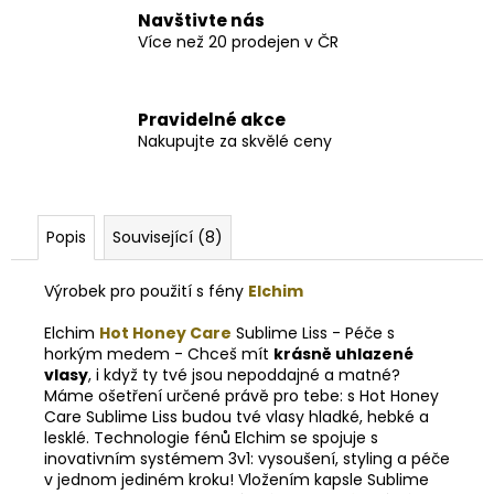
Navštivte nás
Více než 20 prodejen v ČR
Pravidelné akce
Nakupujte za skvělé ceny
Popis
Související (8)
Výrobek pro použití s fény
Elchim
Elchim
Hot Honey Care
Sublime Liss - Péče s
horkým medem - Chceš mít
krásně uhlazené
vlasy
, i když ty tvé jsou nepoddajné a matné?
Máme ošetření určené právě pro tebe: s Hot Honey
Care Sublime Liss budou tvé vlasy hladké, hebké a
lesklé. Technologie fénů Elchim se spojuje s
inovativním systémem 3v1: vysoušení, styling a péče
v jednom jediném kroku! Vložením kapsle Sublime