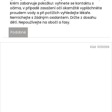
krém zabarvuje pokožku!. vyhnete se kontaktu s
očima, v případě zasažení očí okamžitě vypláchněte
proudem vody a při potížích vyhledejte lékaře.
Nemíchejte s žádným oxidantem. Držte z dosahu
dětí. Nepoužívejte na obočí a řasy.
Podobné
Kód:
1010069