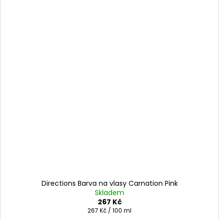
Directions Barva na vlasy Carnation Pink
Skladem
267 Kč
Měrná
267 Kč / 100 ml
cena: