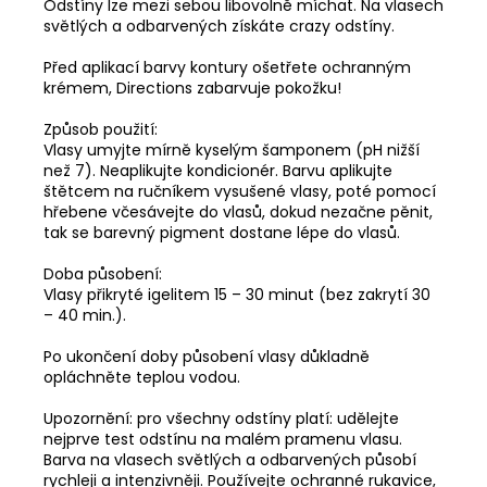
Odstíny lze mezi sebou libovolně míchat. Na vlasech
světlých a odbarvených získáte crazy odstíny.
Před aplikací barvy kontury ošetřete ochranným
krémem, Directions zabarvuje pokožku!
Způsob použití:
Vlasy umyjte mírně kyselým šamponem (pH nižší
než 7). Neaplikujte kondicionér. Barvu aplikujte
štětcem na ručníkem vysušené vlasy, poté pomocí
hřebene včesávejte do vlasů, dokud nezačne pěnit,
tak se barevný pigment dostane lépe do vlasů.
Doba působení:
Vlasy přikryté igelitem 15 – 30 minut (bez zakrytí 30
– 40 min.).
Po ukončení doby působení vlasy důkladně
opláchněte teplou vodou.
Upozornění: pro všechny odstíny platí: udělejte
nejprve test odstínu na malém pramenu vlasu.
Barva na vlasech světlých a odbarvených působí
rychleji a intenzivněji. Používejte ochranné rukavice,