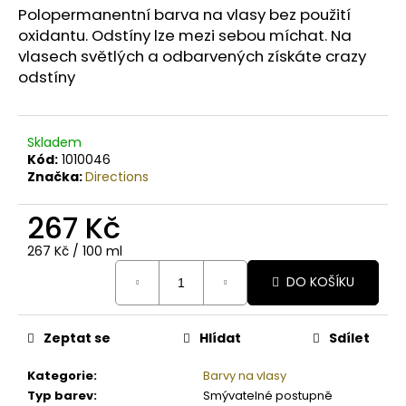
č
Polopermanentní barva na vlasy bez použití
u
oxidantu. Odstíny lze mezi sebou míchat. Na
j
vlasech světlých a odbarvených získáte crazy
e
odstíny
m
e
Skladem
BODY
Kód:
1010046
BY
Značka:
Directions
SIMONA
BIO
JASMINE
267 Kč
ORGANICKÉ
RUČNĚ
Měrná
267 Kč / 100 ml
VYRÁBĚNÉ
cena:
BAMBUCKÉ
DO KOŠÍKU
MÁSLO
PRO
OSLNIVÝ
Zeptat se
Hlídat
Sdílet
LESK
250ML
Kategorie
:
Barvy na vlasy
990
Kč
Typ barev
:
Smývatelné postupně