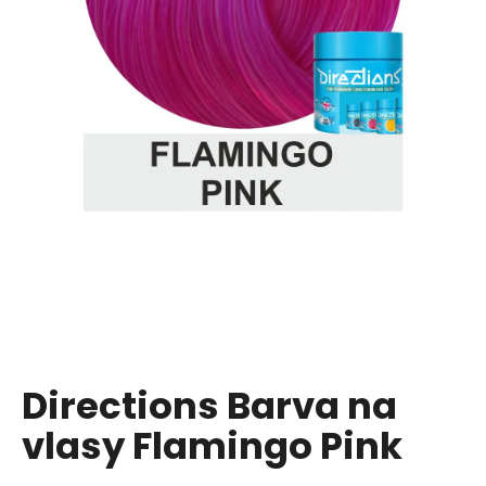
a
j
í
t
?
HLEDAT
D
o
p
Directions Barva na
o
vlasy Flamingo Pink
r
u