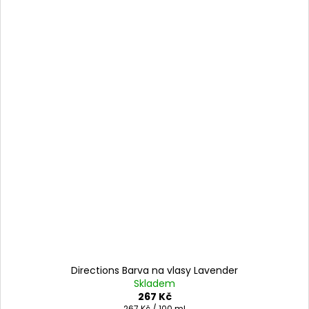
Directions Barva na vlasy Lavender
Skladem
267 Kč
Měrná
267 Kč / 100 ml