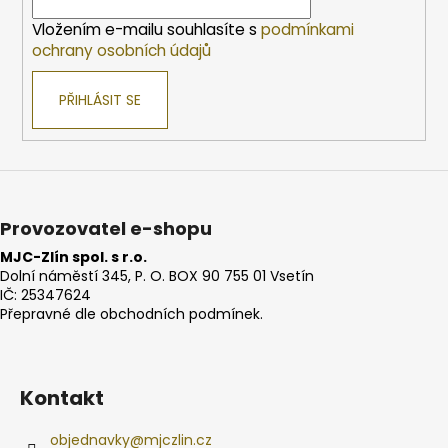
í
Vložením e-mailu souhlasíte s
podmínkami
ochrany osobních údajů
PŘIHLÁSIT SE
Provozovatel e-shopu
MJC-Zlín spol. s r.o.
Dolní náměstí 345, P. O. BOX 90 755 01 Vsetín
IČ: 25347624
Přepravné dle obchodních podmínek.
Kontakt
objednavky
@
mjczlin.cz