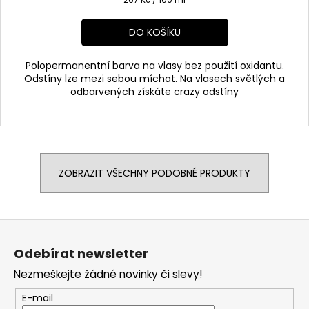
cena:
DO KOŠÍKU
Polopermanentní barva na vlasy bez použití oxidantu.
Odstíny lze mezi sebou míchat. Na vlasech světlých a
odbarvených získáte crazy odstíny
ZOBRAZIT VŠECHNY PODOBNÉ PRODUKTY
Z
á
Odebírat newsletter
p
Nezmeškejte žádné novinky či slevy!
a
t
E-mail