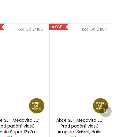
AKCE
Kód:
50124105
Kód:
50124104
2 897
2 786
KČ
KČ
Další
–24 %
–26 %
produkt
e SET Medavita LC
Akce SET Medavita LC
roti padání vlasů
Proti padání vlasů
ule Super 12x7ml,
Ampule 13x6ml, Huile