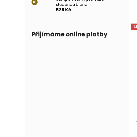
studenou blond
528 Kč
A
Přijímáme online platby