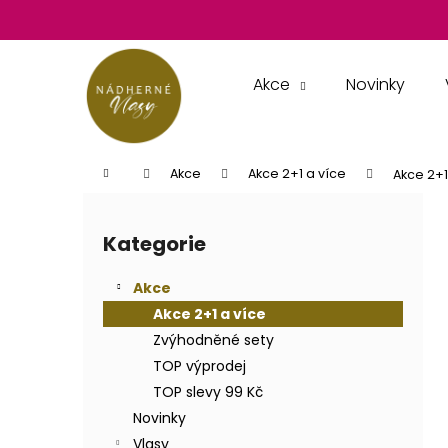
K
Přejít
na
o
obsah
Zpět
Zpět
š
do
do
í
Akce
Novinky
k
obchodu
obchodu
Domů
Akce
Akce 2+1 a více
Akce 2+1
P
o
Kategorie
Přeskočit
s
kategorie
t
Akce
r
Akce 2+1 a více
a
Zvýhodněné sety
n
TOP výprodej
n
TOP slevy 99 Kč
í
Novinky
p
Vlasy