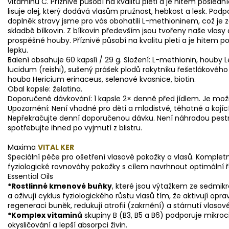
vitaminu C. Příznivě působí na kvalitu pleti a je hitem posledn
lisuje olej, který dodává vlasům pružnost, hebkost a lesk. Pod
doplněk stravy jsme pro vás obohatili L-methioninem, což je z
skladbě bílkovin. Z bílkovin především jsou tvořeny naše vlasy
prospěšné houby. Příznivě působí na kvalitu pleti a je hitem p
lepku.
Balení obsahuje 60 kapslí / 29 g. Složení: L-methionin, houby
lucidum (reishi), sušený prášek plodů rakytníku řešetlákovéh
houba Hericium erinaceus, selenové kvasnice, biotin.
Obal kapsle: želatina.
Doporučené dávkování: 1 kapsle 2× denně před jídlem. Je mož
Upozornění: Není vhodné pro děti a mladistvé, těhotné a kojíc
Nepřekračujte denní doporučenou dávku. Není náhradou pestré
spotřebujte ihned po vyjmutí z blistru.
Maxima
VITAL KER
Speciální péče pro ošetření vlasové pokožky a vlasů. Komple
fyziologické rovnováhy pokožky s cílem navrhnout optimální ř
Essential Oils
*Rostlinné kmenové buňky
, které jsou výtažkem ze sedmikr
a oživují cyklus fyziologického růstu vlasů tím, že aktivují o
regeneraci buněk, redukují atrofii (zakrnění) a stárnutí vlasov
*Komplex vitaminů
skupiny B (B3, B5 a B6) podporuje mikroci
okysličování a lepší absorpci živin.