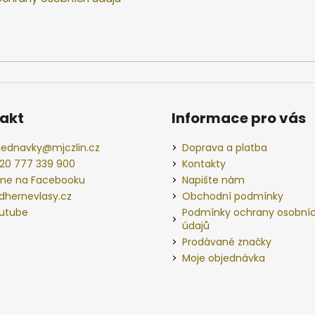
akt
Informace pro vás
jednavky
@
mjczlin.cz
Doprava a platba
20 777 339 900
Kontakty
me na Facebooku
Napište nám
dhernevlasy.cz
Obchodní podmínky
utube
Podmínky ochrany osobní
údajů
Prodávané značky
Moje objednávka