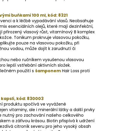
ými buňkami 100 ml, kód: 8321
venci a k léčbě vypadávání vlasů. Neobsahuje
mix esenciálních olejů, které mají dezinfekční,
ují přirozený vlasový růst, vitamínový B komplex
pokožce. Tonikum prokrvuje vlasovou pokožku,
plikujte pouze na vlasovou pokožku, při
ažnou vodou, může dojít k zarudnutí či
 suchou nebo ručníkem vysušenou vlasovou
o lepší vstřebání aktivních složek.
olečném použití s
šamponem
Hair Loss proti
 kapslí, kód: 830003
ení produktu spočívá ve vyvážené
en vitaminy, ale i minerální látky a další prvky
, je nutný pro zachování našeho celkového
skem a zářivou krásou. Biotin přispívá k udržení
řezdívá citroník severu pro jeho vysoký obsah