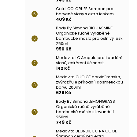
Cotril COLORLIFE Šampon pro
barvené vlasy s extra leskem
409 Kč
Body By Simona BIO JASMINE
Organické ručně vyráběné
bambucké máslo pro oslnivý lesk
250ml
990 Kč
Medavita LC Ampule proti padání
vlasů, extrémní účinnost
142 Kč
Medavita CHOICE barvicí maska,
zvýrazňuje přírodní i kosmetickou
barvu 200ml
629 Kč
Body By Simona LEMONGRASS
Organické ručně vyráběné
bambucké máslo s levandulí
250ml
749 Kč
Medavita BLONDIE EXTRA COOL
Šampon černý pro extra