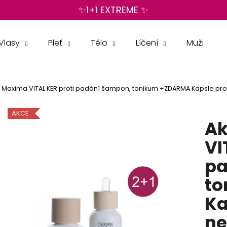
✨1+1 EXTREME ✨
Vlasy
Pleť
Tělo
Líčení
Muži
Co potřebujete najít?
 Maxima VITAL KER proti padání šampon, tonikum +ZDARMA Kapsle pro 
HLEDAT
AKCE
Ak
Doporučujeme
VI
pa
to
Ka
ne