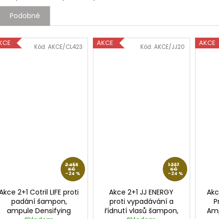
Podobné
KCE
AKCE
AKCE
Kód:
AKCE/CL423
Kód:
AKCE/JJ20
2 456
1 237
KČ
KČ
–24 %
–24 %
Akce 2+1 Cotril LIFE proti
Akce 2+1 JJ ENERGY
Akc
padání šampon,
proti vypadávání a
P
ampule Densifying
řídnutí vlasů šampon,
Amp