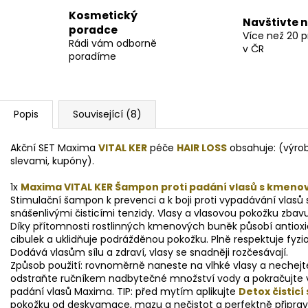
Kosmetický
Navštivte 
poradce
Více než 20 
Rádi vám odborně
v ČR
poradíme
Popis
Související (8)
Akční SET Maxima
VITAL KER
péče
HAIR LOSS
obsahuje: (výro
slevami, kupóny)
.
1x
Maxima VITAL KER Šampon proti padání vlasů s kmenov
Stimulační šampon k prevenci a k boji proti vypadávání vlas
snášenlivými čisticími tenzidy. Vlasy a vlasovou pokožku zbavu
Díky přítomnosti rostlinných kmenových buněk působí antiox
cibulek a uklidňuje podrážděnou pokožku. Plně respektuje fyzi
Dodává vlasům sílu a zdraví, vlasy se snadněji rozčesávají.
Způsob použití: rovnoměrně naneste na vlhké vlasy a nechejte
odstraňte ručníkem nadbytečné množství vody a pokračujte 
padání vlasů Maxima. TIP: před mytím aplikujte
Detox čisticí
pokožku od deskvamace, mazu a nečistot a perfektně připravu