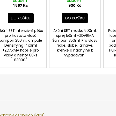
+ZDARMA Kapsle pro
Skladem
maska, sprej
Skladem
Hu
vlasy a nehty
1 857 Kč
930 Kč
DO KOŠÍKU
DO KOŠÍKU
kční SET Intenzivní péče
Akční SET maska 500ml,
Pate
pro hustotu vlasů
sprej 150ml +ZDARMA
lab
šampon 250ml, ampule
Šampon 350ml. Pro vlasy
am
Densifying 14x6ml
řídké, slabé, lámavé,
padá
+ZDARMA Kapsle pro
křehké a náchylné k
Hui
vlasy a nehty 60ks
vypadávání
H
830003
chrany osobních údajů