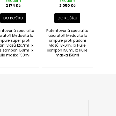
ile šampon 150ml,
Skladem
šampon 150ml, maska
Skladem
maska 150ml
2 174 Kč
2 050 Kč
150ml
DO KOŠÍKU
DO KOŠÍKU
ntovaná specialita
Patentovaná specialita
oratoří Medavita 1x
laboratoří Medavita 1x
pule super proti
ampule proti padání
ní vlasů 12x7ml, 1x
vlasů 13x6ml, 1x Huile
le šampon 150ml, 1x
šampon 150ml, 1x Huile
uile maska 150ml
maska 150ml