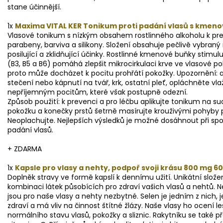
stane účinnější.
1x
Maxima VITAL KER Tonikum proti padání vlasů s kmenov
Vlasové tonikum s nízkým obsahem rostlinného alkoholu k pre
parabeny, barviva a silikony. Složení obsahuje pečlivě vybraný 
posilující a zklidňující účinky. Rostlinné kmenové buňky stimul
(B3, B5 a B6) pomáhá zlepšit mikrocirkulaci krve ve vlasové 
proto může docházet k pocitu prohřátí pokožky. Upozornění: a
stečení nebo kápnutí na tvář, krk, ostatní pleť, opláchněte vl
nepříjemným pocitům, které však postupně odezní.
Způsob použití: k prevenci a pro léčbu aplikujte tonikum na
pokožku a konečky prstů šetrně masírujte krouživými pohyby pr
Neoplachujte. Nejlepších výsledků je možné dosáhnout při sp
padání vlasů.
+ ZDARMA
1x
Kapsle pro vlasy a nehty, podpoř svoji krásu 800 mg 60
Doplněk stravy ve formě kapslí k dennímu užití. Unikátní slož
kombinaci látek působících pro zdraví vašich vlasů a nehtů. Nej
jsou pro naše vlasy a nehty nezbytné. Selen je jedním z nich
zdraví a má vliv na činnost štítné žlázy. Naše vlasy ho ocení le
normálního stavu vlasů, pokožky a sliznic. Rakytníku se také p