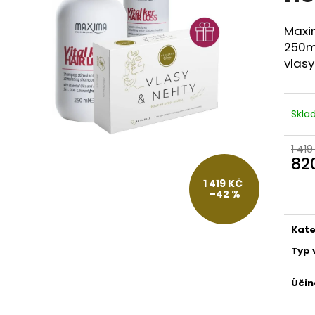
BODY BY SIMONA MELOUN ORGANICKÉ
BODY BY SIMON
RUČNĚ VYRÁBĚNÉ BAMBUCKÉ MÁSLO
RUČNĚ VYRÁBĚN
200ML
200ML
Maxi
749 Kč
749 Kč
250m
vlasy
Skl
1 419
82
Měr
1 419 KČ
cena
–42 %
Kate
Typ 
Účin