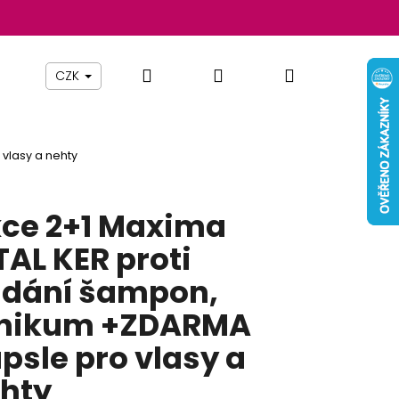
Hledat
Přihlášení
Nákupní
Beauty By Simona
Pomůcky
Nábytek
Z
CZK
košík
vlasy a nehty
ce 2+1 Maxima
TAL KER proti
dání šampon,
nikum +ZDARMA
psle pro vlasy a
Následující
hty