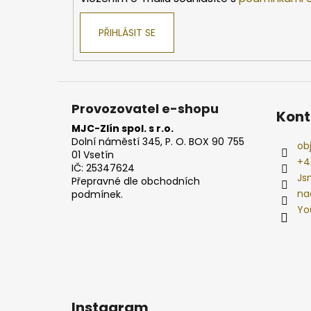
PŘIHLÁSIT SE
Provozovatel e-shopu
Kont
MJC-Zlín spol. s r.o.
Dolní náměstí 345, P. O. BOX 90 755
ob
01 Vsetín
+4
IČ: 25347624
Js
Přepravné dle obchodních
na
podmínek.
Yo
Instagram