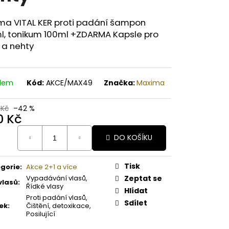
A PAPAYA ORGANICKÉ
É BAMBUCKÉ MÁSLO
ma VITAL KER proti padání šampon
l, tonikum 100ml +ZDARMA Kapsle pro
 a nehty
adem
Kód:
AKCE/MAX49
Značka:
Maxima
 Kč
–42 %
0 Kč
ná
DO KOŠÍKU
:
Tisk
gorie
:
Akce 2+1 a více
Vypadávání vlasů,
Zeptat se
vlasů
:
Řídké vlasy
Hlídat
Proti padání vlasů,
Sdílet
ek
:
Čištění, detoxikace,
Posilující