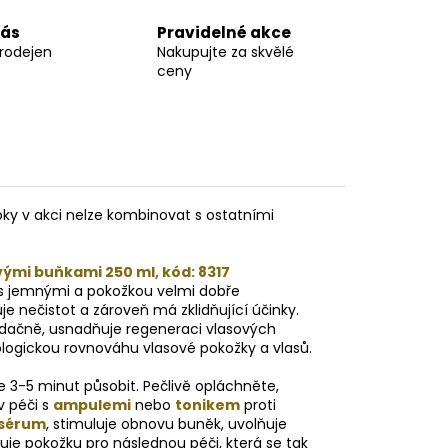
nás
Pravidelné akce
prodejen
Nakupujte za skvělé
ceny
bky v akci nelze kombinovat s ostatními
ými buňkami 250 ml, kód: 8317
ů s jemnými a pokožkou velmi dobře
je nečistot a zároveň má zklidňující účinky.
idačně, usnadňuje regeneraci vlasových
ologickou rovnováhu vlasové pokožky a vlasů.
 3-5 minut působit. Pečlivě opláchněte,
v péči s
ampulemi
nebo
tonikem
proti
 sérum
, stimuluje obnovu buněk, uvolňuje
je pokožku pro následnou péči, která se tak