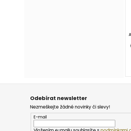
A
Z
á
Odebírat newsletter
p
Nezmeškejte žádné novinky či slevy!
a
t
E-mail
í
Vložením e-mailu souhlasíte s
podmínkami o