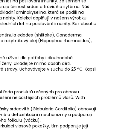
ích let na posilování imunity. Ze semen se
poruje činnost srdce a trávicího sytému. Náš
ákladní aminokyselina, která se podílí na
 a nehty. Kolekci doplňují v našem výrobku
osledních let na posilování imunity. Bez obsahu
 Lentinula edodes (shiitake), Ganoderma
o a rakytníkový olej (Hippophae rhamnoides),
né užívat dle potřeby i dlouhodobě.
í ženy. Ukládejte mimo dosah dětí.
 stravy. Uchovávejte v suchu do 25 °C. Kapsli
tní řada produktů určených pro obnovu
ešení nejčastějších problémů vlasů. With
ásky srdcovité (Globularia Cordifolia) obnovují
pravné a detoxifikační mechanizmy a podporují
ého folikulu (váčku).
rkulaci vlasové pokožky, tím podporuje její