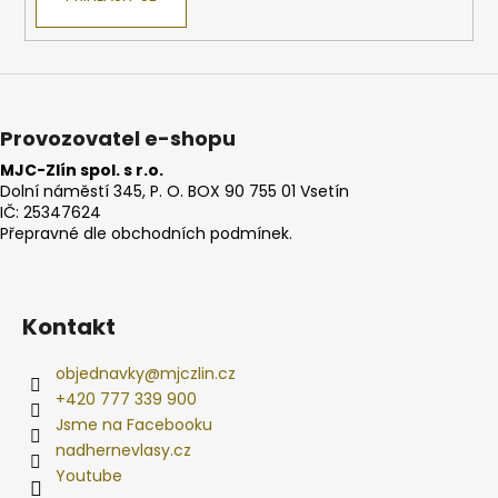
Provozovatel e-shopu
MJC-Zlín spol. s r.o.
Dolní náměstí 345, P. O. BOX 90 755 01 Vsetín
IČ: 25347624
Přepravné dle obchodních podmínek.
Kontakt
objednavky
@
mjczlin.cz
+420 777 339 900
Jsme na Facebooku
nadhernevlasy.cz
Youtube