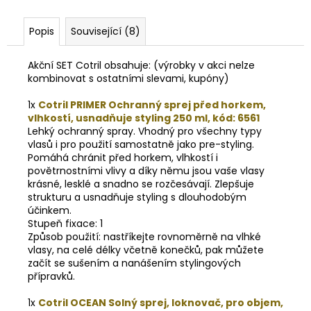
Popis
Související (8)
Akční SET Cotril
obsahuje:
(výrobky v akci nelze
kombinovat s ostatními slevami, kupóny)
1x
Cotril PRIMER Ochranný sprej před horkem,
vlhkostí, usnadňuje styling 250 ml, kód: 6561
Lehký ochranný spray. Vhodný pro všechny typy
vlasů i pro použití samostatně jako pre-styling.
Pomáhá chránit před horkem, vlhkostí i
povětrnostními vlivy a díky němu jsou vaše vlasy
krásné, lesklé a snadno se rozčesávají. Zlepšuje
strukturu a usnadňuje styling s dlouhodobým
účinkem.
Stupeň fixace: 1
Způsob použití: nastříkejte rovnoměrně na vlhké
vlasy, na celé délky včetně konečků, pak můžete
začít se sušením a nanášením stylingových
přípravků.
1x
Cotril OCEAN Solný sprej, loknovač, pro objem,