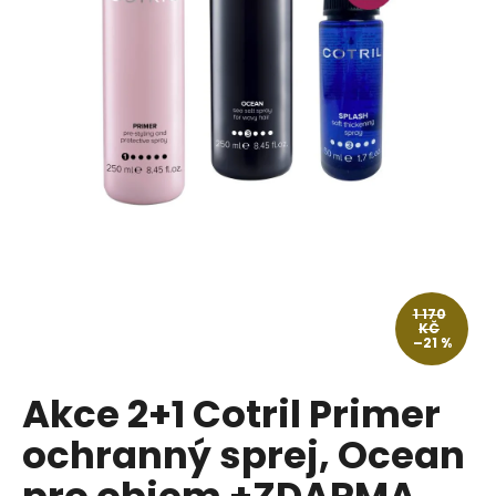
a
j
í
t
?
HLEDAT
1 170
KČ
–21 %
D
o
p
Akce 2+1 Cotril Primer
o
ochranný sprej, Ocean
r
u
pro objem +ZDARMA