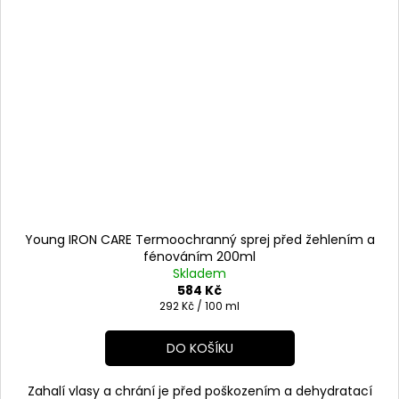
Young IRON CARE Termoochranný sprej před žehlením a
fénováním 200ml
Skladem
584 Kč
Měrná
292 Kč / 100 ml
cena:
DO KOŠÍKU
Zahalí vlasy a chrání je před poškozením a dehydratací