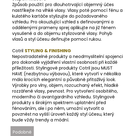
Způsob použití: pro dlouhotrvající objemný účes
nastříkejte na vlhké vlasy. Vlasy poté pomocí fénu a
kulatého kartáče stylizujte do požadovaného
vzhledu. Pro okouzlující vzhled s definovanými a
oddělenými prameny sprej aplikujte na již fénem
vysušené a do objemu stylizované vlasy. Pohyb
vlasů a styl účesu definujte pomocí rukou.
Cotril
STYLING & FINISHING
Nepostradatelné produkty a neodmyslitelní spojenci
pro dokonalé vyjádření vlastní osobnosti při každé
příležitosti. Stylingové produkty Cotril jsou MUST
HAVE (nezbytnou výbavou), které vytvoří v několika
málo krocích elegantní a půvabně přitažlivý look.
Výrobky pro vlny, objem, rozcuchaný efekt, hladké
rozzářené vlasy, pevnost. Pro vytvoření osobitého,
moderního či avantgardního vzhledu. Stylingové
produkty s širokým spektrem uplatnění před
fénováním, ale i po něm, umožní vytvořit a
povznést
na vyšší úroveň každý styl účesu, který
bude vždy trendy a módní.
Podobné