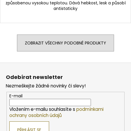
způsobenou vysokou teplotou. Dává hebkost, lesk a působí
antistaticky
ZOBRAZIT VŠECHNY PODOBNÉ PRODUKTY
Z
á
Odebírat newsletter
p
Nezmeškejte žádné novinky či slevy!
a
t
E-mail
í
Vložením e-mailu souhlasíte s
podmínkami
ochrany osobních údajů
PŘIHLÁSIT SE