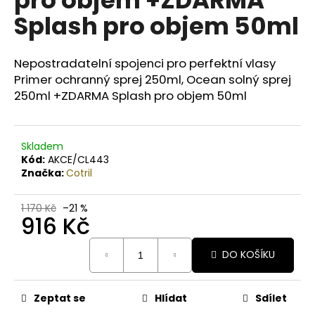
č
u
Splash pro objem 50ml
j
e
m
Nepostradatelní spojenci pro perfektní vlasy
e
Primer ochranný sprej 250ml, Ocean solný sprej
250ml +ZDARMA Splash pro objem 50ml
BODY
BY
SIMONA
Skladem
LEMONGRASS
Kód:
AKCE/CL443
ORGANICKÉ
Značka:
Cotril
RUČNĚ
VYRÁBĚNÉ
BAMBUCKÉ
1 170 Kč
–21 %
MÁSLO
916 Kč
S
LEVANDULÍ
Měrná
250ML
DO KOŠÍKU
cena:
749
Kč
Zeptat se
Hlídat
Sdílet