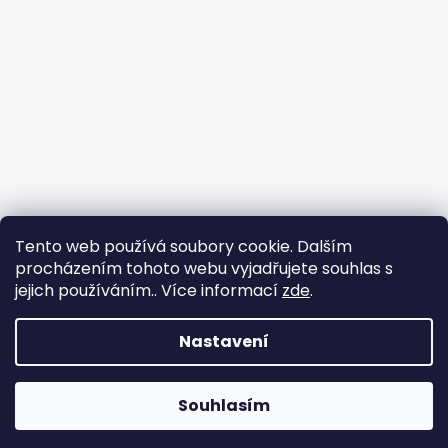
Tento web používá soubory cookie. Dalším
procházením tohoto webu vyjadřujete souhlas s
jejich používáním.. Více informací
zde
.
Sledovat na Instagramu
Nastavení
Vytvořil Shoptet
Copyright 2026
nadhernevlasy.cz
. Všechna práva
Souhlasím
vyhrazena.