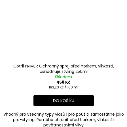
Cotril PRIMER Ochranný sprej před horkem, vlhkostí,
usnadňuje styling 250ml
Skladem
458 Kč
Měrná
183,20 Kč / 100 ml
cena:
DO KOŠÍKU
Vhodný pro všechny typy vlasů i pro použití samostatně jako
pre-styling. Pomáhá chránit před horkem, vlhkostí i
povětrnostními vlivy