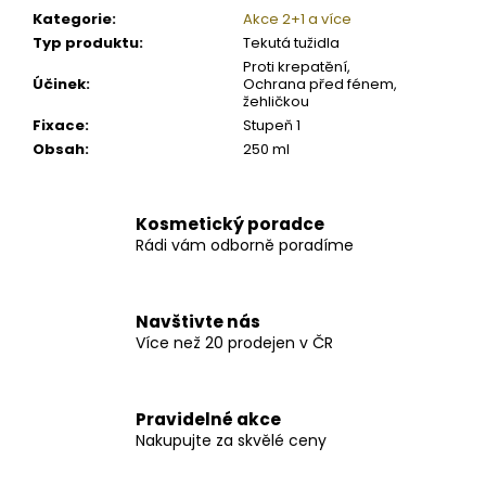
Kategorie
:
Akce 2+1 a více
Typ produktu
:
Tekutá tužidla
Proti krepatění,
Účinek
:
Ochrana před fénem,
žehličkou
Fixace
:
Stupeň 1
Obsah
:
250 ml
Kosmetický poradce
Rádi vám odborně poradíme
Navštivte nás
Více než 20 prodejen v ČR
Pravidelné akce
Nakupujte za skvělé ceny