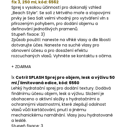
fix 3, 250 ml, kód: 6562
Sprej s vysokou účinností pro dokonalý vzhled
„Beach Style“. Se solí z Mrtvého moře a stopovými
prvky je Sea Salt velmi vhodný pro vytváření vln s
přirozeným pohybem, pro dodání objemu a
definování jednotlivých pramenů.
Stupeň fixace: 3)
Způsob použití: naneste na vlhké vlasy a dle libosti
dotvarujte účes. Naneste na suché vlasy pro
obnovení účesu a pro dosažení efektu
rozcuchaných vlasů. Vyhněte se kontaktu s očima.
+ ZDARMA
1x
Cotril SPLASH Sprej pro objem, lesk a výživu 50
ml / limitovaná edice, kód: 6560
Lehký hydratační sprej pro dodání textury. Dodává
finálnímu účesu objem, lesk a výživu. Složení je
obohaceno o aktivní složky s hydratačními a
ochrannými vlastnostmi, které zlepšují odolnost
vlasů vůči kartáčování, pnutí a jinému
mechanickému namáhání. Vlasy jsou hydratované
a lesklé.
Stupeň fixace: 3