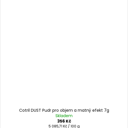
Cotril DUST Pudr pro objem a matný efekt 7g
Skladem
356 Kč
Měrná
5 085,71 Kč / 100 g