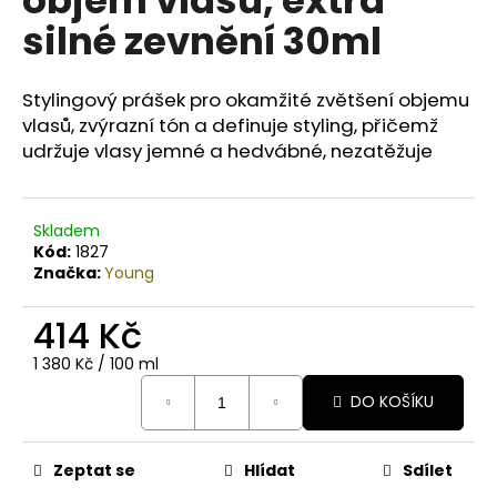
č
u
silné zevnění 30ml
j
e
m
Stylingový prášek pro okamžité zvětšení objemu
e
vlasů, zvýrazní tón a definuje styling, přičemž
udržuje vlasy jemné a hedvábné, nezatěžuje
BODY
BY
SIMONA
Skladem
BANÁN
Kód:
1827
ORGANICKÉ
Značka:
Young
RUČNĚ
VYRÁBĚNÉ
BAMBUCKÉ
414 Kč
MÁSLO
200ML
Měrná
1 380 Kč / 100 ml
cena:
749
DO KOŠÍKU
Kč
Zeptat se
Hlídat
Sdílet