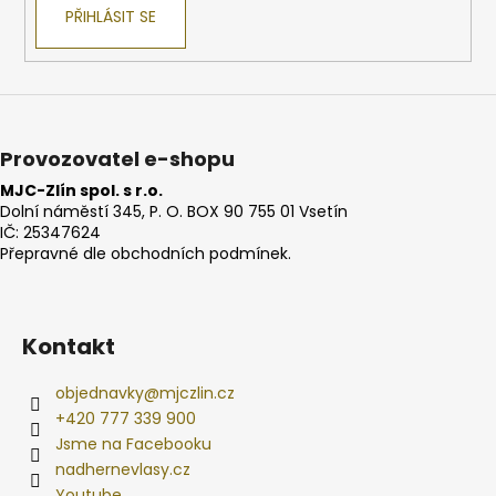
PŘIHLÁSIT SE
Provozovatel e-shopu
MJC-Zlín spol. s r.o.
Dolní náměstí 345, P. O. BOX 90 755 01 Vsetín
IČ: 25347624
Přepravné dle obchodních podmínek.
Kontakt
objednavky
@
mjczlin.cz
+420 777 339 900
Jsme na Facebooku
nadhernevlasy.cz
Youtube