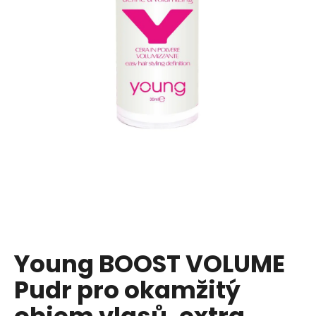
a
j
í
t
?
HLEDAT
D
o
p
Young BOOST VOLUME
o
Pudr pro okamžitý
r
u
objem vlasů, extra