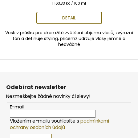
Měrná
1 163,33 Kč / 100 ml
cena:
DETAIL
Vosk v prášku pro okamžité zvětšení objemu vlasů, zvýrazní
tón a definuje styling, přičemž udržuje vlasy jemné a
hedvábné
Z
á
Odebírat newsletter
p
Nezmeškejte žádné novinky či slevy!
a
t
E-mail
í
Vložením e-mailu souhlasíte s
podmínkami
ochrany osobních údajů