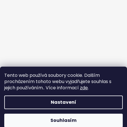
Tento web používá soubory cookie. Dalším
procházením tohoto webu vyjadřujete souhlas s
jejich používáním.. Více informací
zde
.
Sledovat na Instagramu
Nastavení
Vytvořil Shoptet
Copyright 2026
nadhernevlasy.cz
. Všechna práva
Souhlasím
vyhrazena.