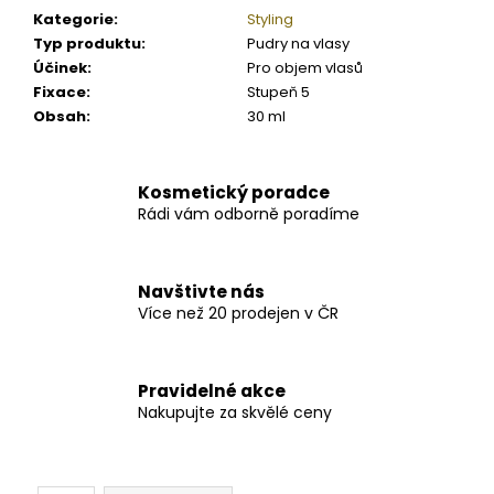
Kategorie
:
Styling
Typ produktu
:
Pudry na vlasy
Účinek
:
Pro objem vlasů
Fixace
:
Stupeň 5
Obsah
:
30 ml
Kosmetický poradce
Rádi vám odborně poradíme
Navštivte nás
Více než 20 prodejen v ČR
Pravidelné akce
Nakupujte za skvělé ceny