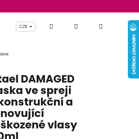
Hledat
Přihlášení
Nákupní
Beauty By Simona
Pomůcky
Nábytek
Z
CZK
košík
150ml
tael DAMAGED
ska ve spreji
konstrukční a
novující
škozené vlasy
Následující
0ml