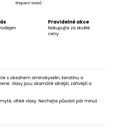
třepení vlasů
nás
Pravidelné akce
prodejen
Nakupujte za skvělé
ceny
éče s obsahem aminokyselin, keratinu a
né. Vlasy jsou okamžitě silnější, zářivější a
myté, vlhké vlasy. Nechejte působit pár minut