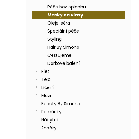
BODY BY SIMONA BANÁN ORGANICKÉ
a
RUČNĚ VYRÁBĚNÉ BAMBUCKÉ MÁSLO
Péče bez oplachu
n
200ML
Masky na vlasy
e
749 Kč
Oleje, séra
l
Speciální péče
Styling
Hair By Simona
Cestujeme
Dárkové balení
Pleť
Tělo
Líčení
Muži
Beauty By Simona
Pomůcky
Nábytek
Značky