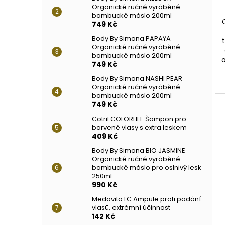
Organické ručně vyráběné
bambucké máslo 200ml
749 Kč
Body By Simona PAPAYA
Organické ručně vyráběné
bambucké máslo 200ml
o
749 Kč
Body By Simona NASHI PEAR
Organické ručně vyráběné
bambucké máslo 200ml
749 Kč
Cotril COLORLIFE Šampon pro
barvené vlasy s extra leskem
409 Kč
Body By Simona BIO JASMINE
Organické ručně vyráběné
bambucké máslo pro oslnivý lesk
250ml
990 Kč
Medavita LC Ampule proti padání
vlasů, extrémní účinnost
142 Kč