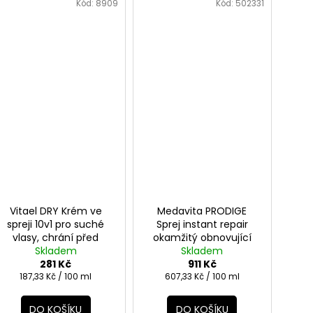
Kód:
8909
Kód:
502331
Vitael DRY Krém ve
Medavita PRODIGE
spreji 10v1 pro suché
Sprej instant repair
vlasy, chrání před
okamžitý obnovující
teplem 150ml
Skladem
účinek s keratinem
Skladem
281 Kč
911 Kč
150ml
Měrná
Měrná
187,33 Kč / 100 ml
607,33 Kč / 100 ml
cena:
cena:
DO KOŠÍKU
DO KOŠÍKU