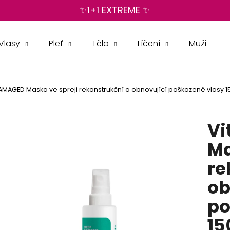
✨1+1 EXTREME ✨
Vlasy
Pleť
Tělo
Líčení
Muži
Co potřebujete najít?
DAMAGED Maska ve spreji rekonstrukční a obnovující poškozené vlasy 
HLEDAT
Vi
Doporučujeme
Ma
re
ob
po
15