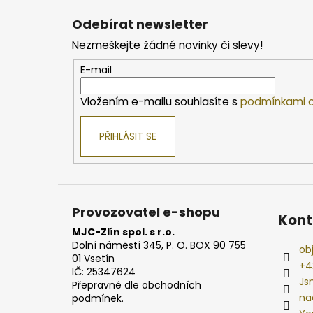
á
Odebírat newsletter
p
Nezmeškejte žádné novinky či slevy!
a
t
E-mail
í
Vložením e-mailu souhlasíte s
podmínkami o
PŘIHLÁSIT SE
Provozovatel e-shopu
Kont
MJC-Zlín spol. s r.o.
Dolní náměstí 345, P. O. BOX 90 755
ob
01 Vsetín
+4
IČ: 25347624
Js
Přepravné dle obchodních
na
podmínek.