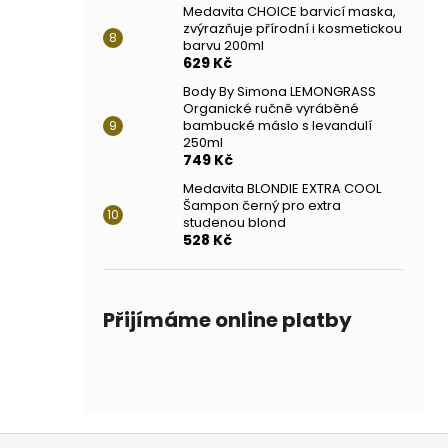
Medavita CHOICE barvicí maska,
zvýrazňuje přírodní i kosmetickou
barvu 200ml
629 Kč
Body By Simona LEMONGRASS
Organické ručně vyráběné
bambucké máslo s levandulí
250ml
749 Kč
Medavita BLONDIE EXTRA COOL
Šampon černý pro extra
studenou blond
528 Kč
Přijímáme online platby
Z