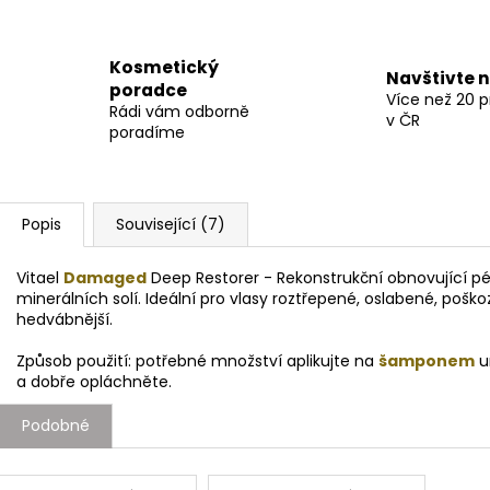
Kosmetický
Navštivte 
poradce
Více než 20 
Rádi vám odborně
v ČR
poradíme
Popis
Související (7)
Vitael
Damaged
Deep Restorer - Rekonstrukční obnovující p
minerálních solí. Ideální pro vlasy roztřepené, oslabené, poškoze
hedvábnější.
Způsob použití: potřebné množství aplikujte na
šamponem
u
a dobře opláchněte.
Podobné