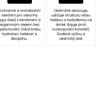
Ochranné a revitalizační
Okamžitě obnovuje,
ošetření pro všechny
udržuje strukturu vlasu
typy vlasů s keratinem a
hebkou a hedvábnou na
arganovým olejem bez
dotek. Bojuje proti
plachování. Dává krásu,
rozdvojování konečků.
hydrataci, hebkost a
Dodává výživu a
disciplínu.
okamžitý lesk