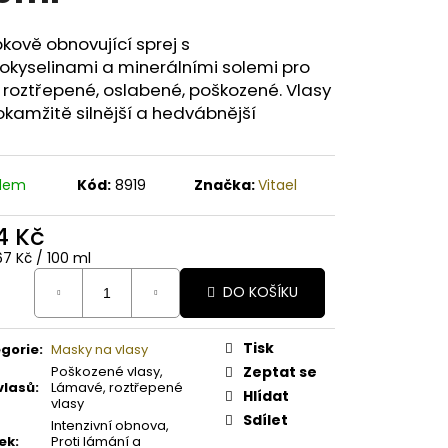
A PAPAYA ORGANICKÉ
É BAMBUCKÉ MÁSLO
kově obnovující sprej s
okyselinami a minerálními solemi pro
 roztřepené, oslabené, poškozené. Vlasy
okamžitě silnější a hedvábnější
adem
Kód:
8919
Značka:
Vitael
4 Kč
ná
67 Kč / 100 ml
:
DO KOŠÍKU
Tisk
gorie
:
Masky na vlasy
Poškozené vlasy,
Zeptat se
vlasů
:
Lámavé, roztřepené
Hlídat
vlasy
Sdílet
Intenzivní obnova,
ek
:
Proti lámání a