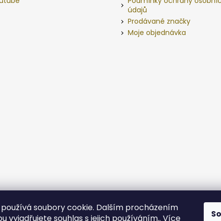
utube
Podmínky ochrany osobní
údajů
Prodávané značky
Moje objednávka
používá soubory cookie. Dalším procházením
S
 vyjadřujete souhlas s jejich používáním.. Více