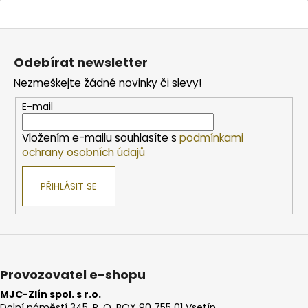
Z
á
Odebírat newsletter
p
Nezmeškejte žádné novinky či slevy!
a
t
E-mail
í
Vložením e-mailu souhlasíte s
podmínkami
ochrany osobních údajů
PŘIHLÁSIT SE
Provozovatel e-shopu
MJC-Zlín spol. s r.o.
Dolní náměstí 345, P. O. BOX 90 755 01 Vsetín