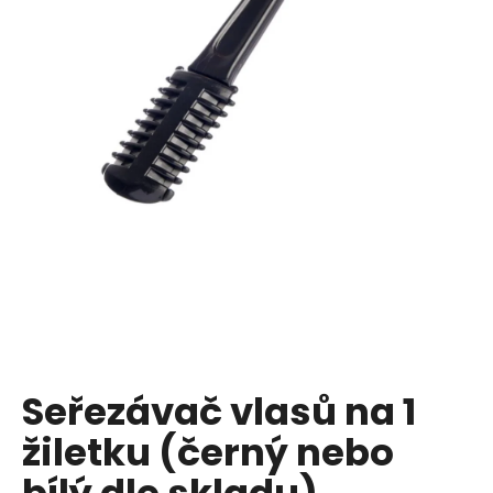
a
j
í
t
?
HLEDAT
D
o
p
Seřezávač vlasů na 1
o
žiletku (černý nebo
r
u
bílý dle skladu)