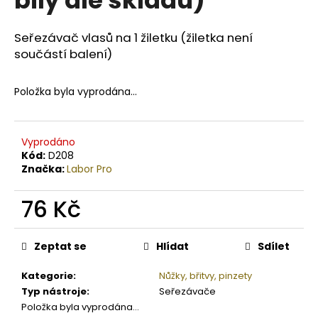
č
u
j
Seřezávač vlasů na 1 žiletku (žiletka není
e
součástí balení)
m
e
Položka byla vyprodána…
BODY
BY
Vyprodáno
SIMONA
Kód:
D208
BIO
Značka:
Labor Pro
JASMINE
ORGANICKÉ
RUČNĚ
76 Kč
VYRÁBĚNÉ
BAMBUCKÉ
Měrná
MÁSLO
cena:
PRO
Zeptat se
Hlídat
Sdílet
OSLNIVÝ
LESK
Kategorie
:
Nůžky, břitvy, pinzety
250ML
Typ nástroje
:
Seřezávače
990
Položka byla vyprodána…
Kč