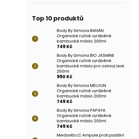
Top 10 produktů
Body By Simona BANÁN
Organické ručně vyráběné
bambucké máslo 200ml
749 Kč
Body By Simona BIO JASMINE
Organické ručně vyráběné
bambucké máslo pro oslnivý lesk
250ml
990 Kč
Body By Simona MELOUN
Organické ručně vyráběné
bambucké máslo 200ml
749 Kč
Body By Simona PAPAYA
Organické ručně vyráběné
bambucké máslo 200ml
749 Kč
Medavita LC Ampule proti padání