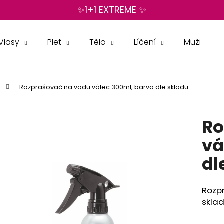
✨1+1 EXTREME ✨
Vlasy
Pleť
Tělo
Líčení
Muži
Co potřebujete najít?
Rozprašovač na vodu válec 300ml, barva dle skladu
HLEDAT
Ro
Doporučujeme
vá
dl
Rozp
skla