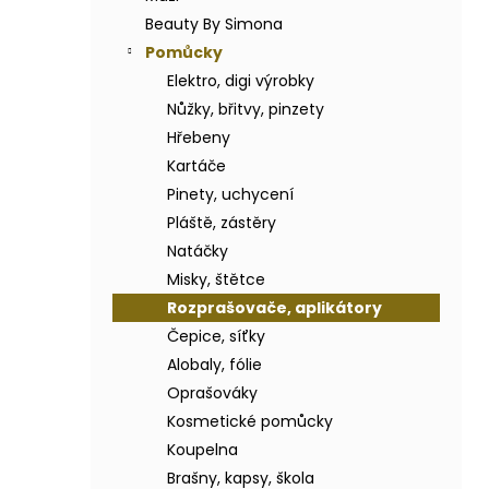
BODY BY SIMONA BANÁN ORGANICKÉ
a
RUČNĚ VYRÁBĚNÉ BAMBUCKÉ MÁSLO
Beauty By Simona
n
200ML
Pomůcky
e
749 Kč
Elektro, digi výrobky
l
Nůžky, břitvy, pinzety
Hřebeny
Kartáče
Pinety, uchycení
Pláště, zástěry
Natáčky
Misky, štětce
Rozprašovače, aplikátory
Čepice, síťky
Alobaly, fólie
Oprašováky
Kosmetické pomůcky
Koupelna
Brašny, kapsy, škola