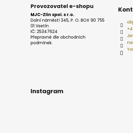
Provozovatel e-shopu
Kont
MJC-Zlín spol. s r.o.
Dolní náměstí 345, P. O. BOX 90 755
ob
01 Vsetín
+4
IČ: 25347624
Js
Přepravné dle obchodních
na
podmínek.
Yo
Instagram