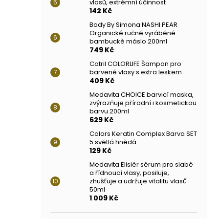
vlasů, extrémní účinnost
142 Kč
Body By Simona NASHI PEAR
Organické ručně vyráběné
bambucké máslo 200ml
749 Kč
Cotril COLORLIFE Šampon pro
barvené vlasy s extra leskem
409 Kč
Medavita CHOICE barvicí maska,
zvýrazňuje přírodní i kosmetickou
barvu 200ml
629 Kč
Colors Keratin Complex Barva SET
5 světlá hnědá
129 Kč
Medavita Elisièr sérum pro slabé
a řídnoucí vlasy, posiluje,
zhušťuje a udržuje vitalitu vlasů
50ml
1 009 Kč