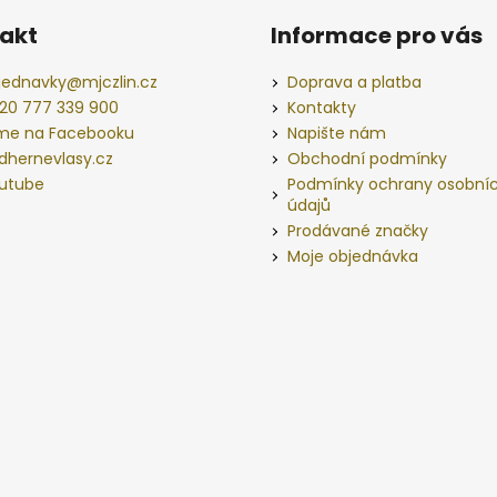
akt
Informace pro vás
jednavky
@
mjczlin.cz
Doprava a platba
20 777 339 900
Kontakty
me na Facebooku
Napište nám
dhernevlasy.cz
Obchodní podmínky
utube
Podmínky ochrany osobní
údajů
Prodávané značky
Moje objednávka