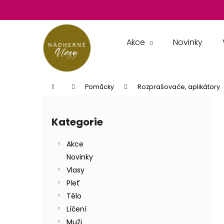
K
Přejít
na
o
obsah
Zpět
Zpět
š
do
do
í
Akce
Novinky
k
obchodu
obchodu
Domů
Pomůcky
Rozprašovače, aplikátory
P
o
Kategorie
Přeskočit
s
kategorie
t
Akce
r
Novinky
a
Vlasy
n
Pleť
n
Tělo
í
Líčení
p
Muži