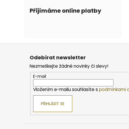
Přijímáme online platby
Z
á
Odebírat newsletter
p
Nezmeškejte žádné novinky či slevy!
a
t
E-mail
í
Vložením e-mailu souhlasíte s
podmínkami o
PŘIHLÁSIT SE