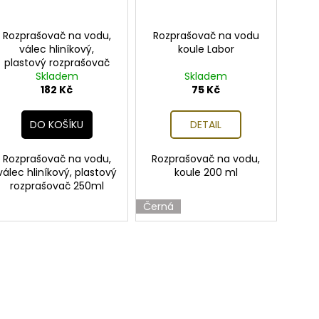
Rozprašovač na vodu,
Rozprašovač na vodu
válec hliníkový,
koule Labor
plastový rozprašovač
Skladem
250ml
Skladem
182 Kč
75 Kč
DO KOŠÍKU
DETAIL
Rozprašovač na vodu,
Rozprašovač na vodu,
válec hliníkový, plastový
koule 200 ml
rozprašovač 250ml
Černá