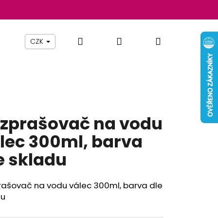
Hledat
Přihlášení
Nákupní
Beauty By Simona
Pomůcky
Nábytek
Z
CZK
košík
zprašovač na vodu
lec 300ml, barva
e skladu
rašovač na vodu válec 300ml, barva dle
du
Následující