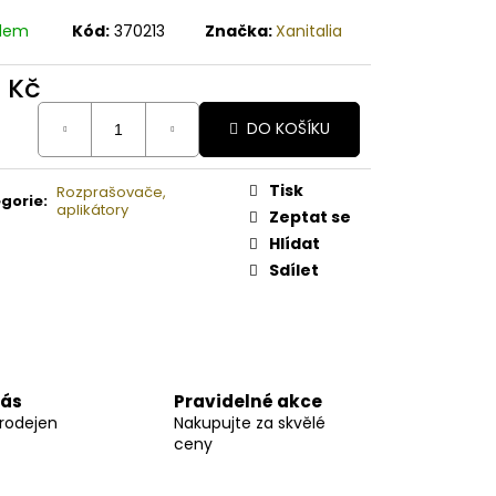
A MELOUN ORGANICKÉ
É BAMBUCKÉ MÁSLO
adem
Kód:
370213
Značka:
Xanitalia
7 Kč
ná
DO KOŠÍKU
:
Tisk
Rozprašovače,
gorie
:
aplikátory
Zeptat se
Hlídat
Sdílet
nás
Pravidelné akce
prodejen
Nakupujte za skvělé
ceny