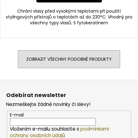
Chrání vlasy před vysokými teplotami při použití
stylingových přístrojů o teplotách až do 230°C. Vhodný pro
všechny typy vlasů. S fytokeratinem
ZOBRAZIT VŠECHNY PODOBNÉ PRODUKTY
Z
á
Odebírat newsletter
p
Nezmeškejte žádné novinky či slevy!
a
t
E-mail
í
Vložením e-mailu souhlasíte s
podmínkami
ochrany osobních údajů