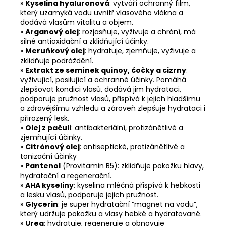
»
Kyselina hyaluronová
: vytváří ochranný film,
který uzamyká vodu uvnitř vlasového vlákna a
dodává vlasům vitalitu a objem.
»
Arganový olej
: rozjasňuje, vyživuje a chrání, má
silné antioxidační a zklidňující účinky.
»
Meruňkový olej
: hydratuje, zjemňuje, vyživuje a
zklidňuje podráždění.
»
Extrakt ze semínek quinoy, čočky a cizrny
:
vyživující, posilující a ochranné účinky. Pomáhá
zlepšovat kondici vlasů, dodává jim hydrataci,
podporuje pružnost vlasů, přispívá k jejich hladšímu
a zdravějšímu vzhledu a zároveň zlepšuje hydrataci i
přirozený lesk.
»
Olej z pačuli
: antibakteriální, protizánětlivé a
zjemňující účinky.
»
Citrónový olej
: antiseptické, protizánětlivé a
tonizační účinky
»
Pantenol
(Provitamin B5): zklidňuje pokožku hlavy,
hydratační a regenerační.
»
AHA kyseliny
: kyselina mléčná přispívá k hebkosti
a lesku vlasů, podporuje jejich pružnost.
»
Glycerin
: je super hydratační “magnet na vodu”,
který udržuje pokožku a vlasy hebké a hydratované.
»
Urea
: hydratuje, regeneruje a obnovuje