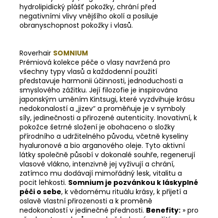
hydrolipidický plášť pokožky, chrání před
negativními vlivy vnějšího okolí a posiluje
obranyschopnost pokožky i vlasů.
Roverhair
SOMNIUM
Prémiová kolekce péče o vlasy navržená pro
všechny typy vlasů a každodenní použití
představuje harmonii účinnosti, jednoduchosti a
smyslového zážitku. Její filozofie je inspirována
japonským uměním Kintsugi, které vyzdvihuje krásu
nedokonalostí a „jizev“ a proměňuje je v symboly
síly, jedinečnosti a přirozené autenticity. Inovativní, k
pokožce šetrné složení je obohaceno o složky
přírodního a udržitelného původu, včetně kyseliny
hyaluronové a bio arganového oleje. Tyto aktivní
látky společně působí v dokonalé souhře, regenerují
vlasové vlákno, intenzivně jej vyživují a chrání,
zatímco mu dodávají mimořádný lesk, vitalitu a
pocit lehkosti.
Somnium je pozvánkou k láskyplné
péči o sebe
, k vědomému rituálu krásy, k přijetí a
oslavě vlastní přirozenosti a k proměně
nedokonalostí v jedinečné přednosti.
Benefity:
» pro