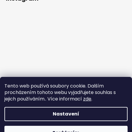
Tento web používá soubory cookie. Dalším
procházením tohoto webu vyjadřujete souhlas s
jejich používáním.. Více informací
zde
.
Sledovat na Instagramu
Nastavení
Vytvořil Shoptet
Copyright 2026
nadhernevlasy.cz
. Všechna práva