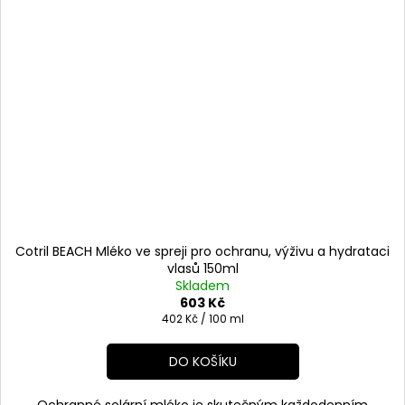
Cotril BEACH Mléko ve spreji pro ochranu, výživu a hydrataci
vlasů 150ml
Skladem
603 Kč
Měrná
402 Kč / 100 ml
cena:
DO KOŠÍKU
Ochranné solární mléko je skutečným každodenním