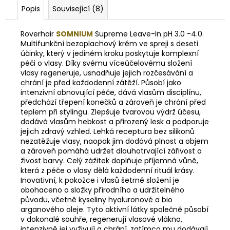
Popis
Související (8)
Roverhair
SOMNIUM
Supreme Leave-In pH 3.0 -4.0.
Multifunkční bezoplachový krém ve spreji s deseti
účinky, který v jediném kroku poskytuje komplexní
péči o vlasy. Díky svému víceúčelovému složení
vlasy regeneruje, usnadňuje jejich rozčesávání a
chrání je před každodenní zátěží. Působí jako
intenzivní obnovující péče, dává vlasům disciplínu,
předchází třepení konečků a zároveň je chrání před
teplem při stylingu. Zlepšuje tvarovou výdrž účesu,
dodává vlasům hebkost a přirozený lesk a podporuje
jejich zdravý vzhled. Lehká receptura bez silikonů
nezatěžuje vlasy, naopak jim dodává plnost a objem
a zároveň pomáhá udržet dlouhotrvající zářivost a
živost barvy. Celý zážitek doplňuje příjemná vůně,
která z péče o vlasy dělá každodenní rituál krásy.
Inovativní, k pokožce i vlasů šetrné složení je
obohaceno o složky přírodního a udržitelného
původu, včetně kyseliny hyaluronové a bio
arganového oleje. Tyto aktivní látky společně působí
v dokonalé souhře, regenerují vlasové vlákno,
intenzivně jej vyživují a chrání, zatímco mu dodávají