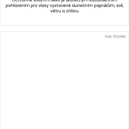
pohlazením pro vlasy vystavené slunečním paprskům, soli,
větru a chlóru
Kód:
502442