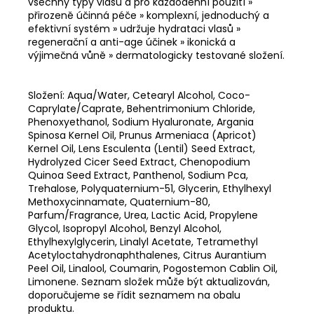
všechny typy vlasů a pro každodenní použití »
přirozeně účinná péče » komplexní, jednoduchý a
efektivní systém » udržuje hydrataci vlasů »
regenerační a anti-age účinek » ikonická a
výjimečná vůně
» dermatologicky testované složení.
Složení: Aqua/Water, Cetearyl Alcohol, Coco-
Caprylate/Caprate, Behentrimonium Chloride,
Phenoxyethanol, Sodium Hyaluronate, Argania
Spinosa Kernel Oil, Prunus Armeniaca (Apricot)
Kernel Oil, Lens Esculenta (Lentil) Seed Extract,
Hydrolyzed Cicer Seed Extract, Chenopodium
Quinoa Seed Extract, Panthenol, Sodium Pca,
Trehalose, Polyquaternium-51, Glycerin, Ethylhexyl
Methoxycinnamate, Quaternium-80,
Parfum/Fragrance, Urea, Lactic Acid, Propylene
Glycol, Isopropyl Alcohol, Benzyl Alcohol,
Ethylhexylglycerin, Linalyl Acetate, Tetramethyl
Acetyloctahydronaphthalenes, Citrus Aurantium
Peel Oil, Linalool, Coumarin, Pogostemon Cablin Oil,
Limonene. Seznam složek může být aktualizován,
doporučujeme se řídit seznamem na obalu
produktu.