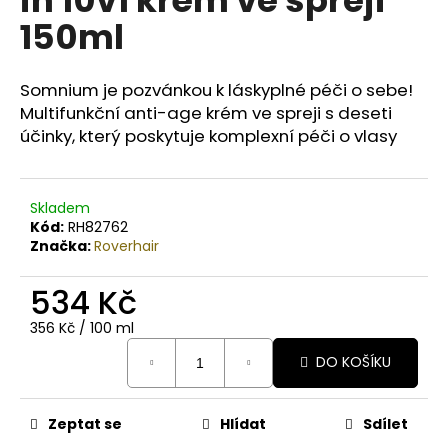
č
u
150ml
j
e
m
Somnium je pozvánkou k láskyplné péči o sebe!
e
Multifunkční anti-age krém ve spreji s deseti
účinky, který poskytuje komplexní péči o vlasy
BODY
BY
SIMONA
Skladem
MELOUN
Kód:
RH82762
ORGANICKÉ
Značka:
Roverhair
RUČNĚ
VYRÁBĚNÉ
BAMBUCKÉ
534 Kč
MÁSLO
200ML
Měrná
356 Kč / 100 ml
cena:
749
DO KOŠÍKU
Kč
Zeptat se
Hlídat
Sdílet