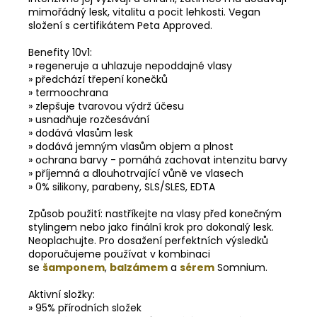
mimořádný lesk, vitalitu a pocit lehkosti. Vegan
složení s certifikátem Peta Approved.
Benefity 10v1:
» regeneruje a uhlazuje nepoddajné vlasy
» předchází třepení konečků
» termoochrana
» zlepšuje tvarovou výdrž účesu
» usnadňuje rozčesávání
» dodává vlasům lesk
» dodává jemným vlasům objem a plnost
» ochrana barvy - pomáhá zachovat intenzitu barvy
» příjemná a dlouhotrvající vůně ve vlasech
» 0% silikony, parabeny, SLS/SLES, EDTA
Způsob použití: nastříkejte na vlasy před konečným
stylingem nebo jako finální krok pro dokonalý lesk.
Neoplachujte. Pro dosažení perfektních výsledků
doporučujeme používat v kombinaci
se
šamponem
,
balzámem
a
sérem
Somnium.
Aktivní složky:
» 95% přírodních složek