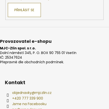
PŘIHLÁSIT SE
Provozovatel e-shopu
MJC-Zlín spol. s r.o.
Dolní náměstí 345, P. O. BOX 90 755 01 Vsetín
IČ: 25347624
Přepravné dle obchodních podmínek.
Kontakt
objednavky
@
mjczlin.cz
+420 777 339 900
Jsme na Facebooku