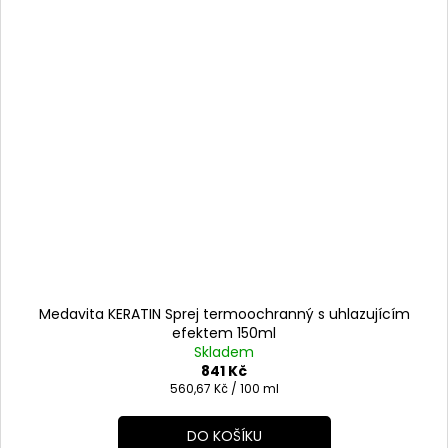
Medavita KERATIN Sprej termoochranný s uhlazujícím
efektem 150ml
Skladem
841 Kč
Měrná
560,67 Kč / 100 ml
cena:
DO KOŠÍKU