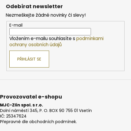
á
Odebírat newsletter
p
Nezmeškejte žádné novinky či slevy!
a
t
E-mail
í
Vložením e-mailu souhlasíte s
podmínkami
ochrany osobních údajů
PŘIHLÁSIT SE
Provozovatel e-shopu
MJC-Zlín spol. s r.o.
Dolní náměstí 345, P. O. BOX 90 755 01 Vsetín
IČ: 25347624
Přepravné dle obchodních podmínek.