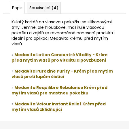
Popis
Související (4)
Kulatý kartáč na vlasovou pokožku se silikonovými
trny. Jemně, ale hloubkově, masíruje vlasovou
pokožku a zajišťuje rovnoměrné nanesení produktu.
Ideální pro aplikaci Medavita krému před mytím
vlasů.
»
Medavita Lotion Concentré Vitality - Krém
před mytím vlasů pro vitalitu a povzbuzení
»
Medavita Puroxine Purity - Krém před mytím
vlasů proti lupům čisticí
»
Medavita Requilibre Rebalance Krém před
mytím vlasů pro mastnou pokožku
»
Medavita Velour Instant Relief Krém před
mytím vlasů zklidňující
Z