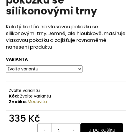
č
u
silikonovými trny
j
e
m
Kulatý kartáč na vlasovou pokožku se
e
silikonovými trny. Jemně, ale hloubkově, masíruje
vlasovou pokožku a zajišťuje rovnoměrné
nanesení produktu
BODY
BY
VARIANTA
SIMONA
BANÁN
ORGANICKÉ
RUČNĚ
VYRÁBĚNÉ
BAMBUCKÉ
MÁSLO
Zvolte variantu
200ML
Kód:
Zvolte variantu
Značka:
Medavita
749
Kč
335 Kč
Měrná
DO KOŠÍKU
cena: