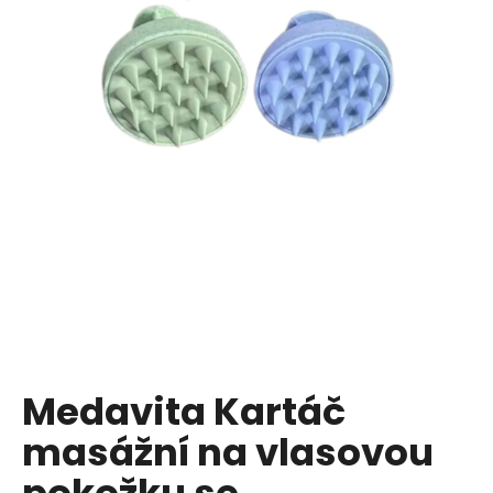
a
j
í
t
?
HLEDAT
D
o
p
Medavita Kartáč
o
masážní na vlasovou
r
u
pokožku se