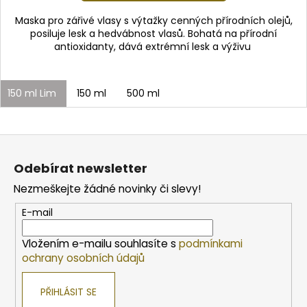
Maska pro zářivé vlasy s výtažky cenných přírodních olejů,
posiluje lesk a hedvábnost vlasů. Bohatá na přírodní
antioxidanty, dává extrémní lesk a výživu
150 ml Lim
150 ml
500 ml
Z
á
Odebírat newsletter
p
Nezmeškejte žádné novinky či slevy!
a
t
E-mail
í
Vložením e-mailu souhlasíte s
podmínkami
ochrany osobních údajů
PŘIHLÁSIT SE