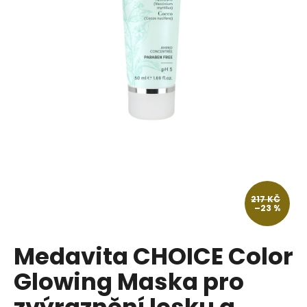
a
j
í
t
?
HLEDAT
217 KČ
–23 %
D
o
p
Medavita CHOICE Color
o
Glowing Maska pro
r
u
zvýraznění lesku a