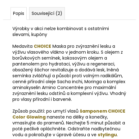
Popis
Související (2)
Výrobky v akci nelze kombinovat s ostatními
slevami, kupóny
Medavita
CHOICE
Maska pro zvýraznění lesku a
výživu vlasového vlákno v jednom kroku. S olejem z
borůvkových semínek, kokosovým olejem a
pantenolem pro hydrataci, výživu a regeneraci,
obsažený šáchor revitalizuje a dodává lesk, lněná
semínka zvláčňují a působí proti volným radikálům,
cenné přírodní oleje Sacha inchi, Moringa a komplex
aminokyselin Amino Concentrée pro maximální
zvýraznění lesku odstínů a komplexní výživu. Vhodný
pro vlasy přírodní i barvené.
Způsob použití: po umytí vlasů
šamponem CHOICE
Color Glowing
naneste na délky a konečky,
vmasírujte do pramenů. Nechejte 5 minut působit a
poté pečlivě opláchněte. Odstraňte nadbytečnou
vodu a pokračujte v úpravě účesu a ve
stylingu
.