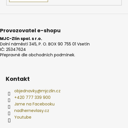
Provozovatel e-shopu
MJC-Zlín spol. s r.o.
Dolní náměstí 345, P. O. BOX 90 755 01 Vsetín
IČ: 25347624
Přepravné dle obchodních podmínek.
Kontakt
objednavky
@
mjczlin.cz
+420 777 339 900
Jsme na Facebooku
nadhernevlasy.cz
Youtube