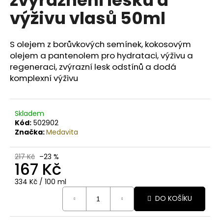
č
u
výživu vlasů 50ml
j
e
m
S olejem z borůvkových semínek, kokosovým
e
olejem a pantenolem pro hydrataci, výživu a
regeneraci, zvýrazní lesk odstínů a dodá
komplexní výživu
BODY
BY
SIMONA
NASHI
Skladem
PEAR
Kód:
502902
ORGANICKÉ
Značka:
Medavita
RUČNĚ
VYRÁBĚNÉ
BAMBUCKÉ
217 Kč
–23 %
MÁSLO
167 Kč
200ML
749
Měrná
334 Kč / 100 ml
Kč
cena:
DO KOŠÍKU