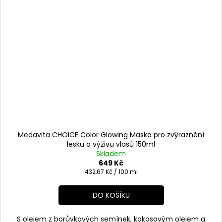
Medavita CHOICE Color Glowing Maska pro zvýraznění
lesku a výživu vlasů 150ml
Skladem
649 Kč
Měrná
432,67 Kč / 100 ml
cena:
DO KOŠÍKU
S olejem z borůvkových semínek, kokosovým olejem a