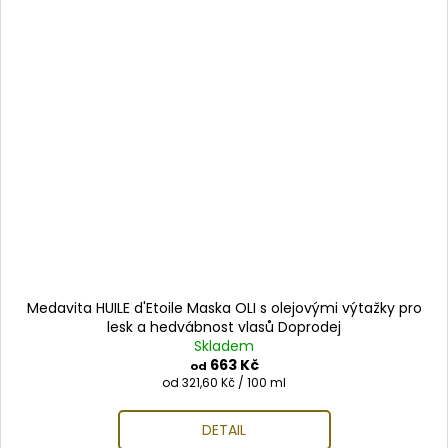
Medavita HUILE d'Etoile Maska OLI s olejovými výtažky pro
lesk a hedvábnost vlasů Doprodej
Skladem
663 Kč
od
Měrná
od 321,60 Kč / 100 ml
cena:
DETAIL