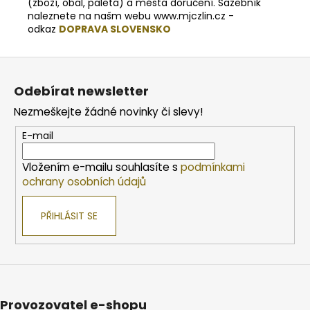
(zboží, obal, paleta) a města doručení. Sazebník
naleznete na našm webu www.mjczlin.cz -
odkaz
DOPRAVA SLOVENSKO
Z
á
Odebírat newsletter
p
Nezmeškejte žádné novinky či slevy!
a
t
E-mail
í
Vložením e-mailu souhlasíte s
podmínkami
ochrany osobních údajů
PŘIHLÁSIT SE
Provozovatel e-shopu