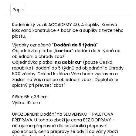
Popis
Kadeřnický vozík ACCADEMY 40, 4 šuplíky. Kovová
lakovaná konstrukce + bočnice a šuplíky z tvrzeného
plastu.
Výrobky označené "
Dodání do 5 týdnů
"
Objednávka platba „
kartou
“: dodání do 5 týdnů od
objednání a úhrady zboží.
Objednávka platba:
na dobírku
“ (pouze Česká
republika): dodání do 5 týdnů od objednání a úhrady
50% zálohy. Doklad k záloze Vám bude vystaven a
zaslán na Váš mail po objednání zboží. Doplatek je
splatný při převzetí zboží.
Šířka: 65 x 38 cm
Výška: 92 cm
UPOZORNĚNÍ: Dodání na SLOVENSKO - PALETOVÁ
PŘEPRAVA. U tohoto zboží je cena BEZ DOPRAVY -
účtujeme přepravné dle sazebníku přepravní
společnosti, cena přepravy se odvíjí od váhy zboží