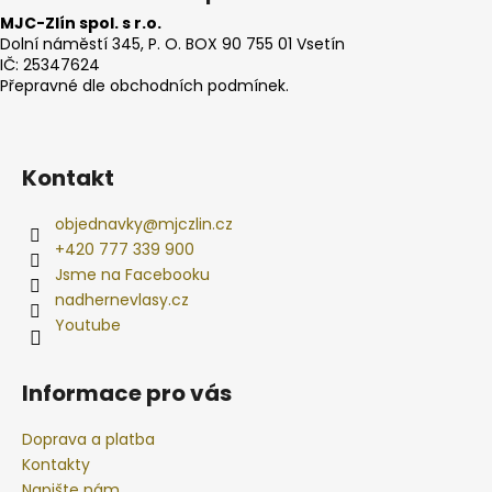
MJC-Zlín spol. s r.o.
Dolní náměstí 345, P. O. BOX 90 755 01 Vsetín
IČ: 25347624
Přepravné dle obchodních podmínek.
Kontakt
objednavky
@
mjczlin.cz
+420 777 339 900
Jsme na Facebooku
nadhernevlasy.cz
Youtube
Informace pro vás
Doprava a platba
Kontakty
Napište nám