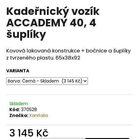
č
u
Kadeřnický vozík
j
ACCADEMY 40, 4
e
m
šuplíky
e
Kovová lakovaná konstrukce + bočnice a šuplíky
BODY
z tvrzeného plastu.
65x38
x92
BY
SIMONA
BIO
VARIANTA
JASMINE
ORGANICKÉ
RUČNĚ
VYRÁBĚNÉ
BAMBUCKÉ
MÁSLO
Skladem
PRO
Kód:
370528
OSLNIVÝ
Značka:
Xanitalia
LESK
250ML
3 145 Kč
990
Kč