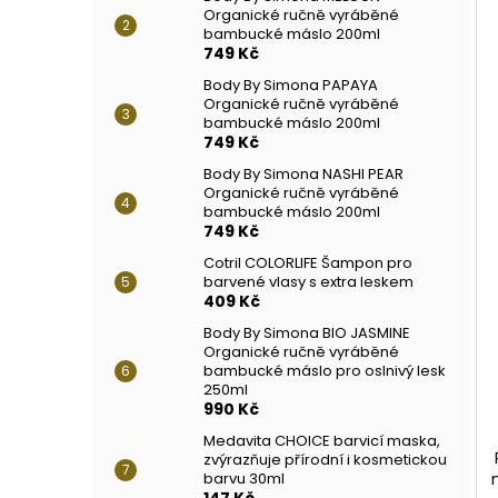
Organické ručně vyráběné
bambucké máslo 200ml
749 Kč
Body By Simona PAPAYA
Organické ručně vyráběné
bambucké máslo 200ml
749 Kč
Body By Simona NASHI PEAR
Organické ručně vyráběné
bambucké máslo 200ml
749 Kč
Cotril COLORLIFE Šampon pro
barvené vlasy s extra leskem
409 Kč
Body By Simona BIO JASMINE
Organické ručně vyráběné
bambucké máslo pro oslnivý lesk
250ml
990 Kč
Medavita CHOICE barvicí maska,
zvýrazňuje přírodní i kosmetickou
barvu 30ml
147 Kč