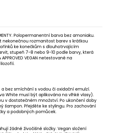
MENTY. P
olopermanentní barva bez amoniaku.
at nekonečnou rozmanitost barev s krátkou
kořínků ke konečkům s dlouhotrvajícím
rvit, stupeň 7-8 nebo 9-10 podle barvy, která
PETA APPROVED VEGAN netestované na
lozofií.
 a bez smíchání s vodou či oxidační emulzí.
 White musí být aplikována na vlhké vlasy).
rvu v dostatečném množství. Po ukončení doby
ý šampon. Přejděte ke stylingu. Pro zachování
hličky a podobných pomůcek.
ují žádné živočišné složky. Vegan složení