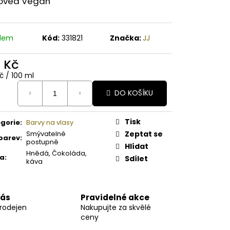
oved Vegan
A PAPAYA ORGANICKÉ
É BAMBUCKÉ MÁSLO
adem
Kód:
331821
Značka:
JJ
2 Kč
ná
č / 100 ml
:
DO KOŠÍKU
Tisk
gorie
:
Barvy na vlasy
Smývatelné
Zeptat se
barev
:
postupně
Hlídat
Hnědá, Čokoláda,
va
:
Sdílet
káva
nás
Pravidelné akce
prodejen
Nakupujte za skvělé
ceny