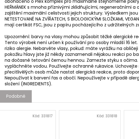
obohaceno o Plex komplex pro maximálně stejnoměrné pokrytí. 
HEŘMÁNEK s mnoha příznivými zklidňujícími, regeneračními a 
zajištění maximální celistvosti jejich struktury. Výsledkem jsou
NETESTOVANÉ NA ZVÍŘATECH, S BIOLOGICKÝMI SLOŽKAMI, VEGAN, 
mají certikát FSC, jsou z papíru pocházejícího z udržitelných z
Upozornění: barvy na vlasy mohou způsobit těžké alergické reak
Tento výrobek není určen k používání pro osoby mladší 16 le
riziko alergie. Nebarvěte vlasy, pokud: máte vyrážku na obliče
pokožku hlavy jste již někdy zaznamenali nějakou reakci po ba
na dočasné tetování černou hennou. Zamezte styku s očima. 
vypláchněte vodou. Používejte ochranné rukavice. Uchovejte
přecitlivělých osob může nastat alergická reakce, proto doporu
Nepoužívat k barvení řas a obočí. Nepoužívejte v případě aler
složení (INGREDIENTS).
Podobné
Kód:
331817
Kód:
331818