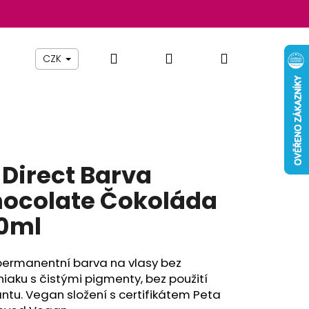
Hledat
Přihlášení
Nákupní
Beauty By Simona
Pomůcky
Nábytek
Z
CZK
košík
 Direct Barva
ocolate Čokoláda
0ml
permanentní barva na vlasy bez
Následující
iaku
s čistými pigmenty,
bez použití
ntu.
Vegan složení s certifikátem Peta