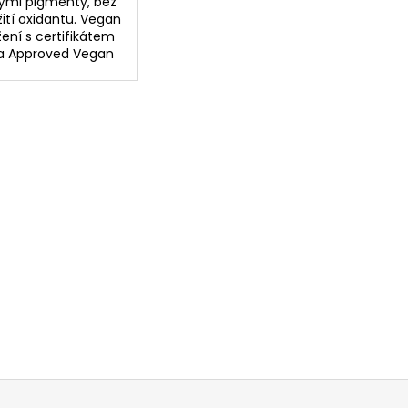
tými pigmenty, bez
ití oxidantu. Vegan
žení s certifikátem
a Approved Vegan