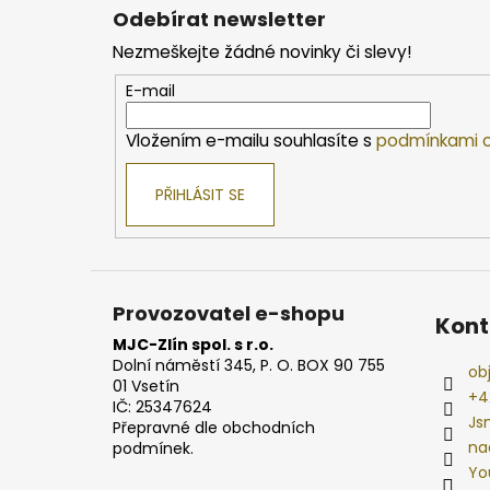
á
Odebírat newsletter
p
Nezmeškejte žádné novinky či slevy!
a
t
E-mail
í
Vložením e-mailu souhlasíte s
podmínkami o
PŘIHLÁSIT SE
Provozovatel e-shopu
Kont
MJC-Zlín spol. s r.o.
Dolní náměstí 345, P. O. BOX 90 755
ob
01 Vsetín
+4
IČ: 25347624
Js
Přepravné dle obchodních
na
podmínek.
Yo