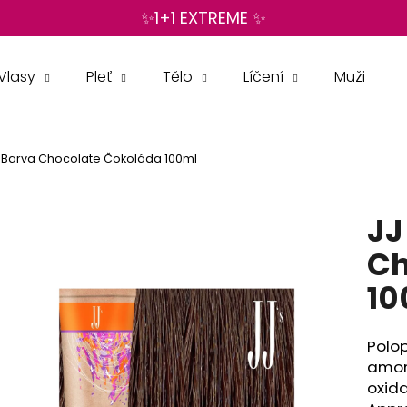
✨1+1 EXTREME ✨
Vlasy
Pleť
Tělo
Líčení
Muži
Co potřebujete najít?
t Barva Chocolate Čokoláda 100ml
HLEDAT
JJ
Doporučujeme
Ch
10
Polo
amon
oxida