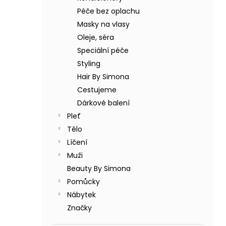
BODY BY SIMONA BANÁN ORGANICKÉ
a
RUČNĚ VYRÁBĚNÉ BAMBUCKÉ MÁSLO
Péče bez oplachu
n
200ML
Masky na vlasy
e
749 Kč
Oleje, séra
l
Speciální péče
Styling
Hair By Simona
Cestujeme
Dárkové balení
Pleť
Tělo
Líčení
Muži
Beauty By Simona
Pomůcky
Nábytek
Značky