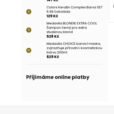
Colors Keratin Complex Barva SET
5.99 čokoláda
129 Kč
Medavita BLONDIE EXTRA COOL
Šampon černý pro extra
studenou blond
528 Kč
Medavita CHOICE barvicí maska,
zvýrazňuje přírodní i kosmetickou
barvu 200ml
629 Kč
Přijímáme online platby
Z