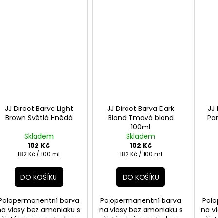
JJ Direct Barva Light
JJ Direct Barva Dark
JJ 
Brown Světlá Hnědá
Blond Tmavá blond
Pa
100ml
Skladem
Skladem
182 Kč
182 Kč
Měrná
Měrná
182 Kč / 100 ml
182 Kč / 100 ml
cena:
cena:
DO KOŠÍKU
DO KOŠÍKU
Polopermanentní barva
Polopermanentní barva
Polo
na vlasy bez amoniaku s
na vlasy bez amoniaku s
na v