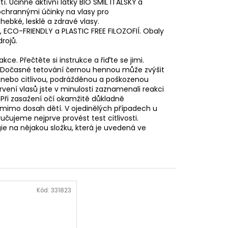
Účinné aktivní látky BIO SMIL ITALSKÝ a
ochrannými účinky na vlasy pro
 hebké, lesklé a zdravé vlasy.
ECO-FRIENDLY a PLASTIC FREE FILOZOFIÍ. Obaly
drojů.
ce. Přečtěte si instrukce a řiďte se jimi.
t. Dočasné tetování černou hennou může zvýšit
ji nebo citlivou, podrážděnou a poškozenou
rvení vlasů jste v minulosti zaznamenali reakci
Při zasažení očí okamžitě důkladně
 mimo dosah dětí. V ojedinělých případech u
čujeme nejprve provést test citlivosti.
gie na nějakou složku, která je uvedená ve
Kód:
331823