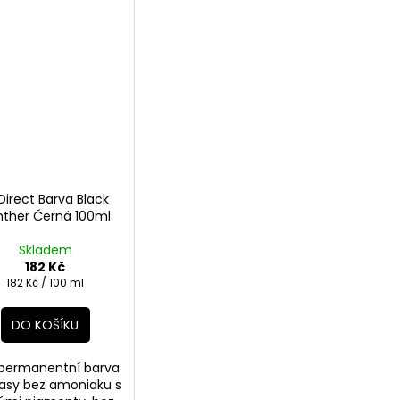
Direct Barva Black
nther Černá 100ml
Skladem
182 Kč
Měrná
182 Kč / 100 ml
cena:
DO KOŠÍKU
permanentní barva
lasy bez amoniaku s