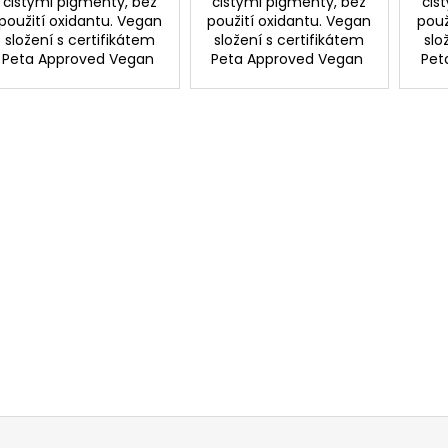
čistými pigmenty, bez
čistými pigmenty, bez
čis
použití oxidantu. Vegan
použití oxidantu. Vegan
použ
složení s certifikátem
složení s certifikátem
slo
Peta Approved Vegan
Peta Approved Vegan
Pet