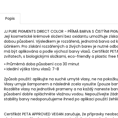
Popis
JJ PURE PIGMENTS DIRECT COLOR - PŘÍMÁ BARVA S ČISTÝMI PIG
Její kosmetické krémové složení bez oxidantu umožňuje získ
dobou působení. Výsledkem je rozzářená, jednotná barva od 
účinkem. Pro získání rozzářených a živých barev je nutné odba
má být aplikována a podle výchozí barvy vlasů. Certifikát 
zvířatech, s biologickými složkami, eco-friendly a plastic free fi
» Průměrná doba působení cca 30 minut
» Ideální výška tónu vlasů: 7-8
Způsob použití: aplikujte na suché umyté vlasy, ne na pokožku
Vlasy umyje šamponem a následně zcela vysušte (pouze barva
Rozdělte vlasy na jednotlivé prameny a na každý naneste ba
působení dobře opláchněte vlažnou vodou. Nepoužívejte žádn
stability barvy nedoporučujeme ihned po aplikaci použití že
Certifikát PETA APPROVED VEGAN zaručuje, že přípravky neobsah