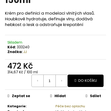
č
u
j
Krém pro definici a modelaci vlnitých vlasů.
e
Houbkově hydratuje, definuje vlny, dodává
m
hebkost a lesk a odstraňuje krepatění
e
COLORS
Skladem
KERATIN
Kód:
333240
COMPLEX
Značka:
JJ
BARVA
SET
472 Kč
5.99
ČOKOLÁDA
Měrná
314,67 Kč / 100 ml
129
cena:
Kč
DO KOŠÍKU
Původně:
165
Kč
Zeptat se
Hlídat
Sdílet
Kategorie
:
Péče bez oplachu