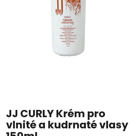
a
j
í
t
?
HLEDAT
D
o
p
JJ CURLY Krém pro
o
vlnité a kudrnaté vlasy
r
u
150ml