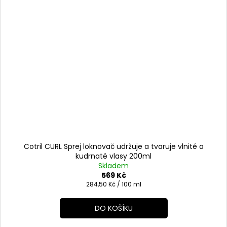
Cotril CURL Sprej loknovač udržuje a tvaruje vlnité a
kudrnaté vlasy 200ml
Skladem
569 Kč
Měrná
284,50 Kč / 100 ml
cena:
DO KOŠÍKU