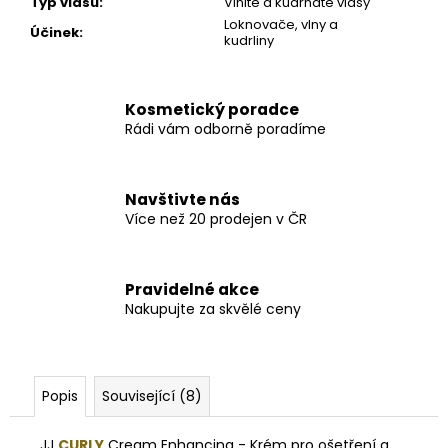
Typ vlasů
:
Vlnité a kudrnaté vlasy
Loknovače, vlny a
Účinek
:
kudrliny
Kosmetický poradce
Rádi vám odborně poradíme
Navštivte nás
Více než 20 prodejen v ČR
Pravidelné akce
Nakupujte za skvělé ceny
Popis
Související (8)
JJ
CURLY
Cream Enhancing - Krém pro ošetření a