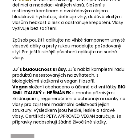
definici a modelaci vlnitých vlasů. Složení s
rostlinným keratinem a avokádovým olejem
hloubkově hydratuje, definuje vlny, dodává vlnitým
vlasům hebkost a lesk a odstraňuje krepatění. Vlasy
vyživuje bez zatížení.
Způsob použití: aplikujte na vlhké šamponem umyté
vlasové délky a prsty rukou modelujte požadovaný
styl. Pro ještě silnější působení aplikujte na suché
vlasy.
JJ´s budoucnost krásy.
JJ´s nabízí kompletní řadu
produktů netestovaných na zvířatech, s
biologickými složkami a vegan filozofií.
Vegan
složení obohaceno o účinné aktivní látky
BIO
SMIL ITALSKÝ
a
HEŘMÁNEK
s mnoha příznivými
zklidňujícími, regeneračními a ochrannými účinky na
vlasy pro zajištění maximální celistvosti jejich
struktury. Výsledkem jsou hebké, lesklé a zdravé
vlasy. Certifikát PETA APPROVED VEGAN zaručuje, že
přípravky neobsahují žádné živočišné složky.
JJ»nová
»péče