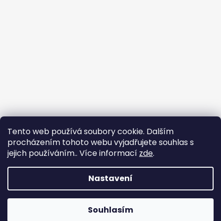
Tento web používá soubory cookie. Dalším
procházením tohoto webu vyjadřujete souhlas s
jejich používáním.. Více informací
zde
.
Sledovat na Instagramu
Nastavení
Vytvořil Shoptet
Copyright 2026
nadhernevlasy.cz
. Všechna práva
Souhlasím
vyhrazena.