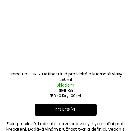
Trend up CURLY Definer Fluid pro vlnité a kudrnaté vlasy
250ml
Skladem
396 Kč
Měrná
158,40 Kč / 100 ml
cena:
DO KOŠÍKU
Fluid pro vlnité, kudrnaté a trvalené vlasy, hydratační proti
krepatění. Dodává vlnám pružnost tvar a definici. Vegan s