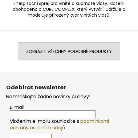
Energizační sprej pro vlnité a kudrnaté vlasy. Složení
obohaceno o CURL COMPLEX, který vytváří, udržuje a
modeluje přirozený tvar vlnitých vlasů.
ZOBRAZIT VŠECHNY PODOBNÉ PRODUKTY
Z
á
Odebírat newsletter
p
Nezmeškejte žádné novinky či slevy!
a
t
E-mail
í
Vložením e-mailu souhlasíte s
podmínkami
ochrany osobních údajů