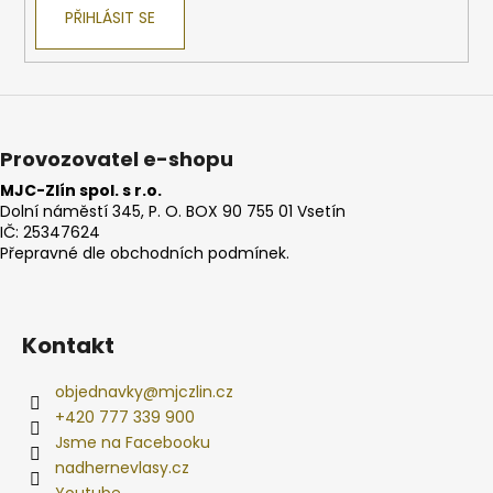
PŘIHLÁSIT SE
Provozovatel e-shopu
MJC-Zlín spol. s r.o.
Dolní náměstí 345, P. O. BOX 90 755 01 Vsetín
IČ: 25347624
Přepravné dle obchodních podmínek.
Kontakt
objednavky
@
mjczlin.cz
+420 777 339 900
Jsme na Facebooku
nadhernevlasy.cz
Youtube