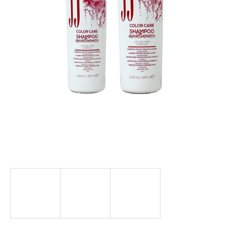
a
j
í
t
?
HLEDAT
D
o
p
o
r
u