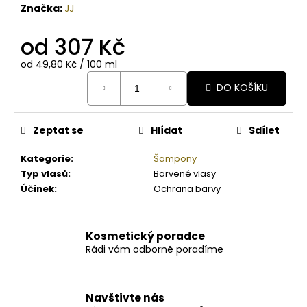
Značka:
JJ
od
307 Kč
Měrná
od 49,80 Kč / 100 ml
cena:
DO KOŠÍKU
Zeptat se
Hlídat
Sdílet
Kategorie
:
Šampony
Typ vlasů
:
Barvené vlasy
Účinek
:
Ochrana barvy
Kosmetický poradce
Rádi vám odborně poradíme
Navštivte nás