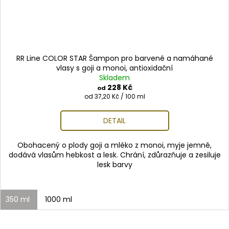
RR Line COLOR STAR Šampon pro barvené a namáhané
vlasy s goji a monoi, antioxidační
Skladem
228 Kč
od
Měrná
od 37,20 Kč / 100 ml
cena:
DETAIL
Obohacený o plody goji a mléko z monoi, myje jemně,
dodává vlasům hebkost a lesk. Chrání, zdůrazňuje a zesiluje
lesk barvy
350 ml
1000 ml