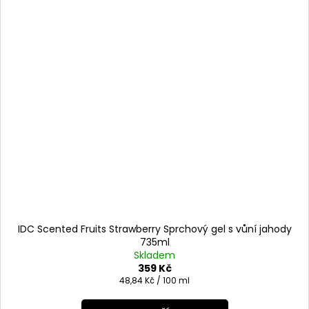
IDC Scented Fruits Strawberry Sprchový gel s vůní jahody
735ml
Skladem
359 Kč
Měrná
48,84 Kč / 100 ml
cena: