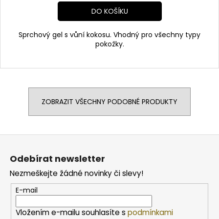
DO KOŠÍKU
Sprchový gel s vůní kokosu. Vhodný pro všechny typy
pokožky.
ZOBRAZIT VŠECHNY PODOBNÉ PRODUKTY
Z
á
Odebírat newsletter
p
Nezmeškejte žádné novinky či slevy!
a
t
E-mail
í
Vložením e-mailu souhlasíte s
podmínkami