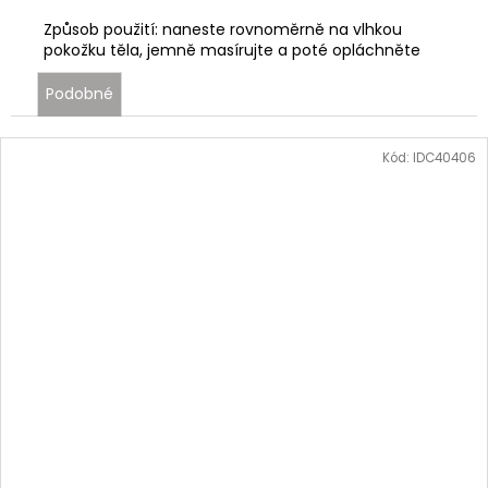
Způsob použití:
naneste rovnoměrně na vlhkou
pokožku těla, jemně masírujte a poté opláchněte
Podobné
Kód:
IDC40406