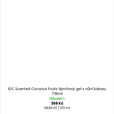
IDC Scented Coconut Fruits Sprchový gel s vůní kokosu
735ml
Skladem
359 Kč
Měrná
48,84 Kč / 100 ml
cena: