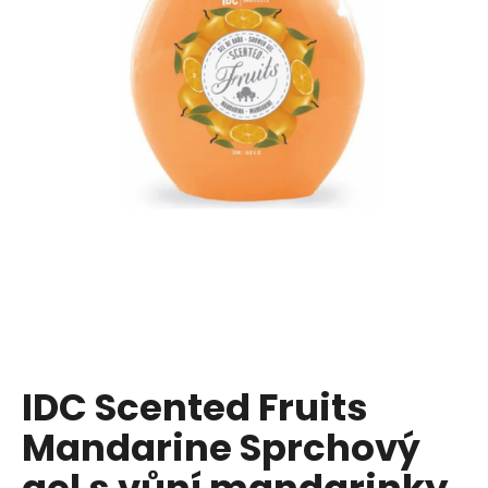
a
j
í
t
?
HLEDAT
D
o
p
IDC Scented Fruits
o
Mandarine Sprchový
r
u
gel s vůní mandarinky