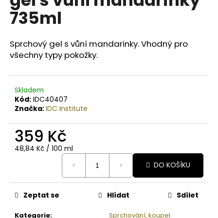
č
u
735ml
j
e
m
Sprchový gel s vůní mandarinky.
Vhodný pro
e
všechny typy pokožky.
BODY
Skladem
BY
Kód:
IDC40407
SIMONA
NASHI
Značka:
IDC Institute
PEAR
ORGANICKÉ
359 Kč
RUČNĚ
VYRÁBĚNÉ
Měrná
48,84 Kč / 100 ml
BAMBUCKÉ
cena:
MÁSLO
DO KOŠÍKU
200ML
749
Kč
Zeptat se
Hlídat
Sdílet
Kategorie
:
Sprchování, koupel