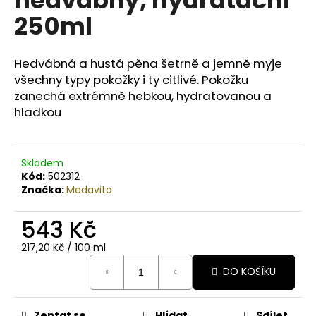
č
u
250ml
j
e
m
Hedvábná a hustá pěna šetrně a jemně myje
e
všechny typy pokožky i ty citlivé. Pokožku
zanechá extrémně hebkou, hydratovanou a
hladkou
BODY
BY
SIMONA
BIO
Skladem
JASMINE
Kód:
502312
ORGANICKÉ
Značka:
Medavita
RUČNĚ
VYRÁBĚNÉ
BAMBUCKÉ
543 Kč
MÁSLO
PRO
Měrná
217,20 Kč / 100 ml
OSLNIVÝ
cena:
LESK
DO KOŠÍKU
250ML
990
Kč
Zeptat se
Hlídat
Sdílet