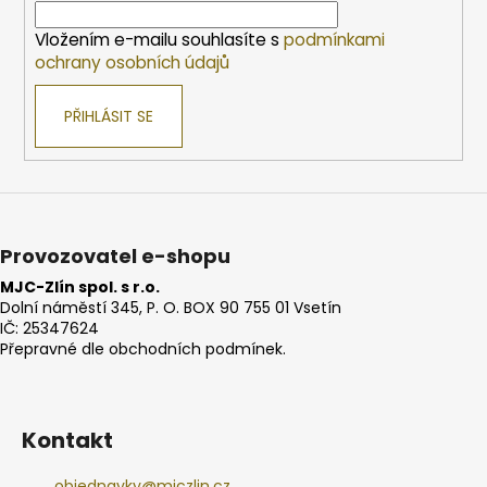
í
Vložením e-mailu souhlasíte s
podmínkami
ochrany osobních údajů
PŘIHLÁSIT SE
Provozovatel e-shopu
MJC-Zlín spol. s r.o.
Dolní náměstí 345, P. O. BOX 90 755 01 Vsetín
IČ: 25347624
Přepravné dle obchodních podmínek.
Kontakt
objednavky
@
mjczlin.cz