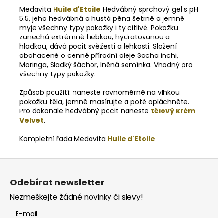
Medavita
Huile d'Etoile
Hedvábný sprchový gel s pH
5.5, jeho hedvábná a hustá pěna šetrně a jemně
myje všechny typy pokožky i ty citlivé. Pokožku
zanechá extrémně hebkou, hydratovanou a
hladkou, dává pocit svěžesti a lehkosti. Složení
obohacené o cenné přírodní oleje Sacha inchi,
Moringa, Sladký šáchor, lněná semínka. Vhodný pro
všechny typy pokožky.
Způsob použití: naneste rovnoměrně na vlhkou
pokožku těla, jemně masírujte a poté opláchněte.
Pro dokonale hedvábný pocit naneste
tělový krém
Velvet
.
Kompletní řada Medavita
Huile d'Etoile
Z
á
Odebírat newsletter
p
Nezmeškejte žádné novinky či slevy!
a
t
E-mail