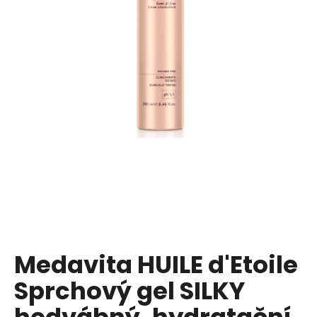
a
j
í
t
?
HLEDAT
D
o
p
Medavita HUILE d'Etoile
o
Sprchový gel SILKY
r
u
hedvábný, hydratační