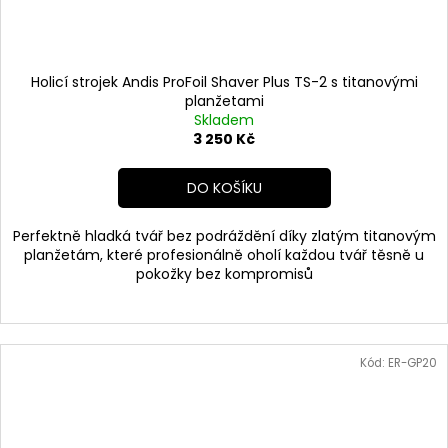
Holicí strojek Andis ProFoil Shaver Plus TS-2 s titanovými
planžetami
Skladem
3 250 Kč
DO KOŠÍKU
Perfektně hladká tvář bez podráždění díky zlatým titanovým
planžetám, které profesionálně oholí každou tvář těsně u
pokožky bez kompromisů
Kód:
ER-GP20