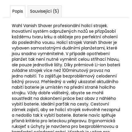
Popis
Související (5)
Wahl Vanish Shaver profesionální holicí strojek.
Inovativní systém odpružených nožů se přizpůsobí
každému tvaru krku a obličeje pro perfektní oholení
do posledního vousu. Holicí strojek Vanish Shaver je
vybaven samostatnými duálními planžetami, které
jsou snadno vyměnitelné. V případě opotřebení
planžet tak není nutné vyměnit celou střihací hlavu,
ale pouze jednotlivé lišty. Díky prémiové Li-ion baterii
zvládne strojek více než 100minutový provoz na
jedno nabití. To zajišťuje bezproblémový celodenní
běžný provoz. Přehledný a velký ukazatel aktuálního
nabití baterie je umístěn na přední straně holicího
strojku. Vždy dobře viditelný, abyste se mohli
soustředit na dokončení práce bez obav z náhlého
vybití baterie. Ideální parťák na cesty. Cestovní
zámek zajistí, aby se holicí strojek svévolně nezapnul
a nedošlo tak k vybití baterie. Baterie navíc splňuje
přísná kritéria pro leteckou přepravu. Ergonomická
rukojeť s úchyty je navržena pro bezproblémovou a
komfortní celodenní práci.
Výrobek je určen pro