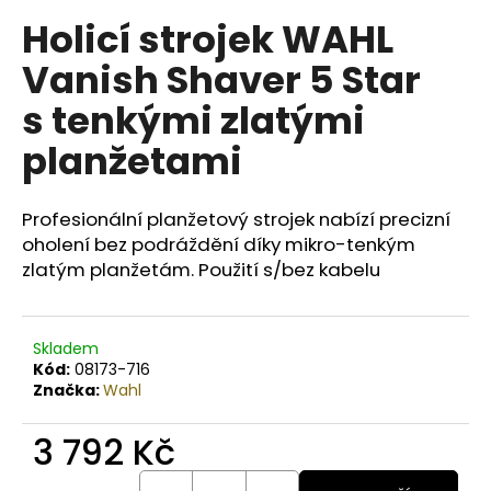
č
u
Holicí strojek WAHL
j
Vanish Shaver 5 Star
e
m
s tenkými zlatými
e
planžetami
BODY
BY
Profesionální planžetový strojek nabízí precizní
SIMONA
oholení bez podráždění díky mikro-tenkým
MELOUN
ORGANICKÉ
zlatým planžetám. Použití s/bez kabelu
RUČNĚ
VYRÁBĚNÉ
BAMBUCKÉ
MÁSLO
Skladem
200ML
Kód:
08173-716
749
Značka:
Wahl
Kč
3 792 Kč
Měrná