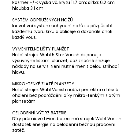
Rozměr +/-: výška vč. krytu 11,7 cm; šířka: 6,2 cm;
hloubka 3,1 cm
SYSTÉM ODPRUŽENÝCH NOŽŮ
Inovativní systém uchycení nožů se přizpůsobí
každému tvaru krku a obličeje a dokonale oholí
každý vous.
VYMĚNITELNÉ LIŠTY PLANŽET
Holicí strojek Wahl 5 Star Vanish disponuje
výsuvnými lištami planžet, což značně snižuje
náklady na servis. Není nutné měnit celou střihací
hlavu.
MIKRO-TENKÉ ZLATÉ PLANŽETY
Holicí strojek Wahl Vanish nabízí perfektní a těsné
oholení bez podráždění díky mikro-tenkým zlatým
planžetám.
CELODENNÍ VÝDRŽ BATERIE
Díky prémiové Li-ion baterii má strojek Wahl Vanish
dostatek energie na celodenní běžnou pracovní
zátěž.