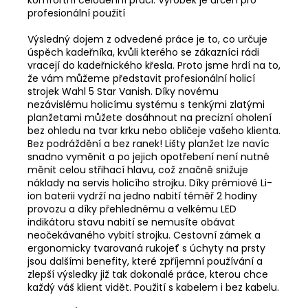
profesionální použití
Výsledný dojem z odvedené práce je to, co určuje
úspěch kadeřníka, kvůli kterého se zákazníci rádi
vracejí do kadeřnického křesla. Proto jsme hrdí na to,
že vám můžeme představit profesionální holicí
strojek Wahl 5 Star Vanish. Díky novému
nezávislému holicímu systému s tenkými zlatými
planžetami můžete dosáhnout na precizní oholení
bez ohledu na tvar krku nebo obličeje vašeho klienta.
Bez podráždění a bez ranek! Lišty planžet lze navíc
snadno vyměnit a po jejich opotřebení není nutné
měnit celou střihací hlavu, což značně snižuje
náklady na servis holicího strojku. Díky prémiové Li-
ion baterii vydrží na jedno nabití téměř 2 hodiny
provozu a díky přehlednému a velkému LED
indikátoru stavu nabití se nemusíte obávat
neočekávaného vybití strojku. Cestovní zámek a
ergonomicky tvarovaná rukojeť s úchyty na prsty
jsou dalšími benefity, které zpříjemní používání a
zlepší výsledky již tak dokonalé práce, kterou chce
každý váš klient vidět. Použití s kabelem i bez kabelu.