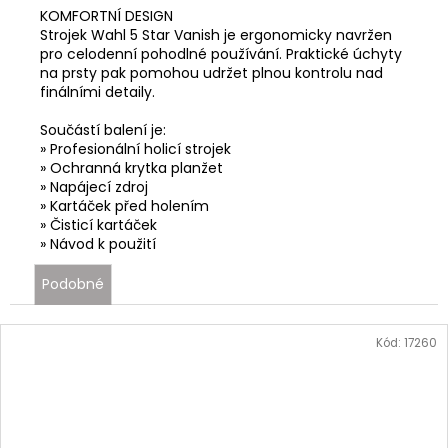
KOMFORTNÍ DESIGN
Strojek Wahl 5 Star Vanish je ergonomicky navržen
pro celodenní pohodlné používání. Praktické úchyty
na prsty pak pomohou udržet plnou kontrolu nad
finálními detaily.
Součástí balení je:
» Profesionální holicí strojek
»
Ochranná krytka planžet
»
Napájecí zdroj
»
Kartáček před holením
»
Čisticí kartáček
»
Návod k použití
Podobné
Kód:
17260