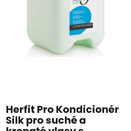
a
j
í
t
?
HLEDAT
D
o
p
Herfit Pro Kondicionér
o
Silk pro suché a
r
u
krepaté vlasy s