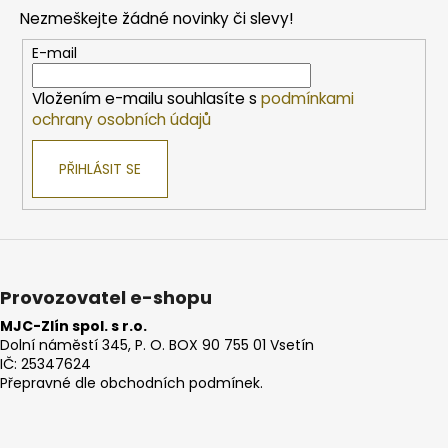
p
Nezmeškejte žádné novinky či slevy!
a
t
E-mail
í
Vložením e-mailu souhlasíte s
podmínkami
ochrany osobních údajů
PŘIHLÁSIT SE
Provozovatel e-shopu
MJC-Zlín spol. s r.o.
Dolní náměstí 345, P. O. BOX 90 755 01 Vsetín
IČ: 25347624
Přepravné dle obchodních podmínek.