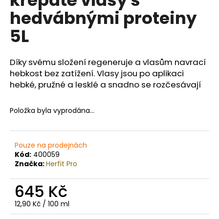
č
u
hedvábnými proteiny
j
5L
e
m
e
Díky svému složení regeneruje a vlasům navrací
hebkost bez zatížení. Vlasy jsou po aplikaci
MEDAVITA
hebké, pružné a lesklé a snadno se rozčesávají
CHOICE
BARVICÍ
MASKA,
Položka byla vyprodána…
ZVÝRAZŇUJE
PŘÍRODNÍ
I
KOSMETICKOU
Pouze na prodejnách
BARVU
Kód:
400059
30ML
Značka:
Herfit Pro
147
Kč
645 Kč
Měrná
12,90 Kč / 100 ml
cena: