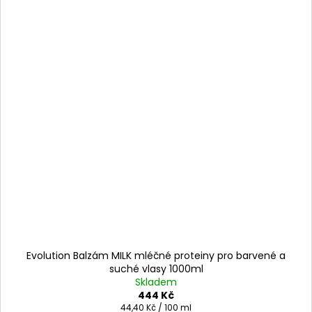
Evolution Balzám MILK mléčné proteiny pro barvené a
suché vlasy 1000ml
Skladem
444 Kč
Měrná
44,40 Kč / 100 ml