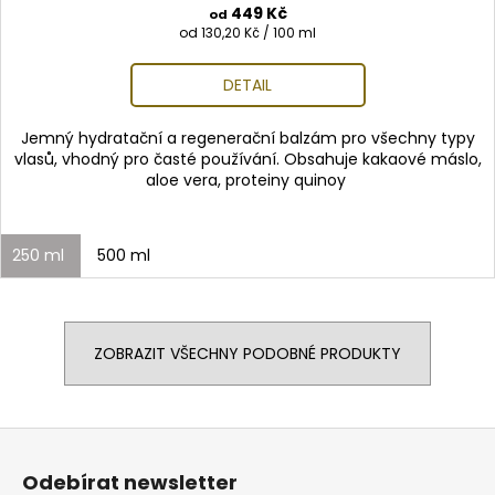
449 Kč
od
Měrná
od 130,20 Kč / 100 ml
cena:
DETAIL
Jemný hydratační a regenerační balzám pro všechny typy
vlasů, vhodný pro časté používání. Obsahuje kakaové máslo,
aloe vera, proteiny quinoy
250 ml
500 ml
ZOBRAZIT VŠECHNY PODOBNÉ PRODUKTY
Z
á
Odebírat newsletter