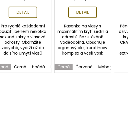
cena:
cena:
DETAIL
DETAIL
Pro rychlé každodenní
Řasenka na vlasy s
Pěna
použití, během několika
maximálním krytí šedin a
oživ
sekund zakryje vlasové
odrostů. Bez stékání!
kr
odrosty. Okamžitě
Voděodolná. Obsahuje
CRA
zasychá, vydrží až do
arganový olej, keratinový
dalšího umytí vlasů
komplex a včelí vosk
ext
lond
Černá
Hnědá
Hnědá světá
Černá
Červená
Blond tmavá
Mahagon
Hn