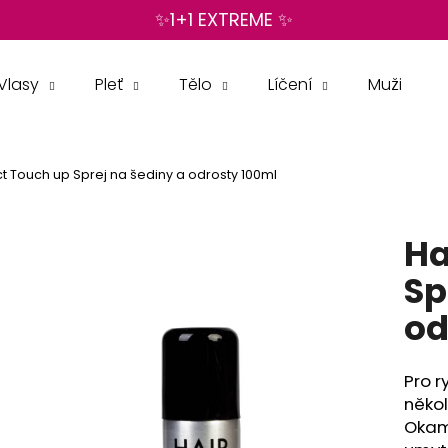
✨1+1 EXTREME ✨
Vlasy
Pleť
Tělo
Líčení
Muži
Co potřebujete najít?
ect Touch up Sprej na šediny a odrosty 100ml
HLEDAT
Ha
Doporučujeme
Sp
od
Pro r
někol
Okamž