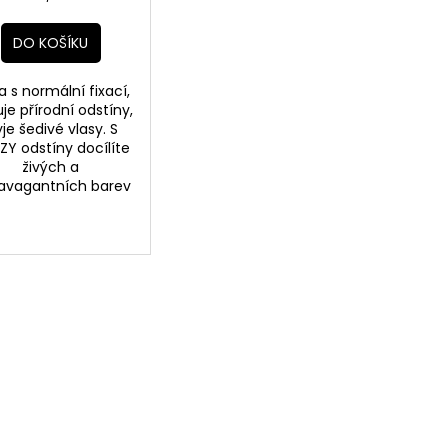
cena:
DO KOŠÍKU
 s normální fixací,
uje přírodní odstíny,
yje šedivé vlasy. S
ZY odstíny docílíte
živých a
ravagantních barev
ědá
Hnědá světá
Hnědá tmavá