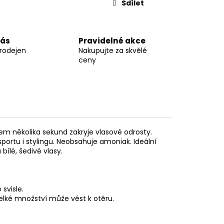
Sdílet
nás
Pravidelné akce
prodejen
Nakupujte za skvělé
ceny
em několika sekund zakryje vlasové odrosty.
sportu i stylingu. Neobsahuje amoniak. Ideální
ílé, šedivé vlasy.
svisle.
velké množství může vést k otěru.