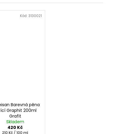
Kód:
3130021
isan Barevná pěna
žící Graphit 200ml
Grafit
Skladem
420 Kč
Měrná
210 Kč / 100 ml