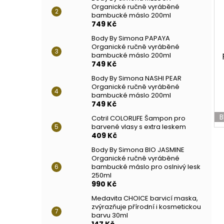
Organické ručně vyráběné
bambucké máslo 200ml
749 Kč
Body By Simona PAPAYA
Organické ručně vyráběné
bambucké máslo 200ml
749 Kč
Body By Simona NASHI PEAR
Organické ručně vyráběné
bambucké máslo 200ml
749 Kč
B
Cotril COLORLIFE Šampon pro
barvené vlasy s extra leskem
409 Kč
Body By Simona BIO JASMINE
Organické ručně vyráběné
bambucké máslo pro oslnivý lesk
250ml
990 Kč
Medavita CHOICE barvicí maska,
zvýrazňuje přírodní i kosmetickou
barvu 30ml
147 Kč