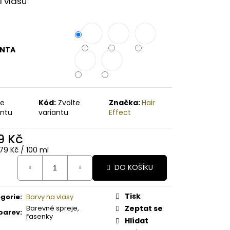
í vlasů
A PAPAYA ORGANICKÉ
É BAMBUCKÉ MÁSLO
ANTA
te
Kód:
Zvolte
Značka:
Hair
antu
variantu
Effect
9 Kč
ná
79 Kč / 100 ml
:
DO KOŠÍKU
Tisk
gorie
:
Barvy na vlasy
Barevné spreje,
Zeptat se
barev
:
řasenky
Hlídat