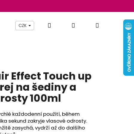
Hledat
Přihlášení
Nákupní
Beauty By Simona
Pomůcky
Nábytek
Z
CZK
košík
ir Effect Touch up
rej na šediny a
rosty 100ml
ychlé každodenní použití, během
Následující
ika sekund zakryje vlasové odrosty.
itě zasychá, vydrží až do dalšího