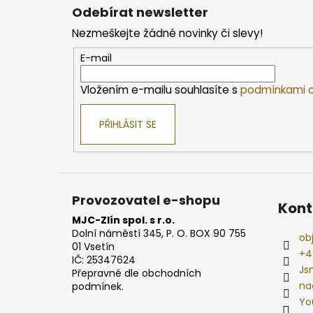
á
Odebírat newsletter
p
Nezmeškejte žádné novinky či slevy!
a
t
E-mail
í
Vložením e-mailu souhlasíte s
podmínkami o
PŘIHLÁSIT SE
Provozovatel e-shopu
Kont
MJC-Zlín spol. s r.o.
Dolní náměstí 345, P. O. BOX 90 755
ob
01 Vsetín
+4
IČ: 25347624
Js
Přepravné dle obchodních
na
podmínek.
Yo