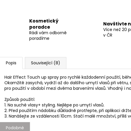
Kosmetický
Navštivte 
poradce
Více než 20 
Rádi vám odborně
v ČR
poradíme
Popis
Související (8)
Hair Effect Touch up spray pro rychlé každodenní použití, běh
Okamžitě zasychá, vydrží až do dalšího umytí vlasů při větru, 
pro použití v období mezi dvěma barveními vlasů. Vhodný i na b
Způsob použití:
1. Na suché vlasy+ styling. Nejlépe po umytí vlasů.
2. Před použitím nádobku důkladně protřepte, při aplikaci držte 
3. Nanášejte ze vzdálenosti 10cm. Stačí malé množství, příliš 
Podobné