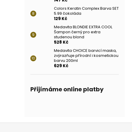
Colors Keratin Complex Barva SET
5.99 čokoláda
129 Kč
Medavita BLONDIE EXTRA COOL
Šampon černý pro extra
studenou blond
528 Kč
Medavita CHOICE barvicí maska,
zvýrazňuje přírodní i kosmetickou
barvu 200ml
629 Kč
Přijímáme online platby
Z