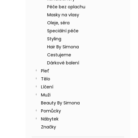
BODY BY SIMONA BANÁN ORGANICKÉ
a
RUČNĚ VYRÁBĚNÉ BAMBUCKÉ MÁSLO
Péče bez oplachu
n
200ML
Masky na vlasy
e
749 Kč
Oleje, séra
l
Speciální péče
Styling
Hair By Simona
Cestujeme
Dárkové balení
Pleť
Tělo
Líčení
Muži
Beauty By Simona
Pomůcky
Nábytek
Značky