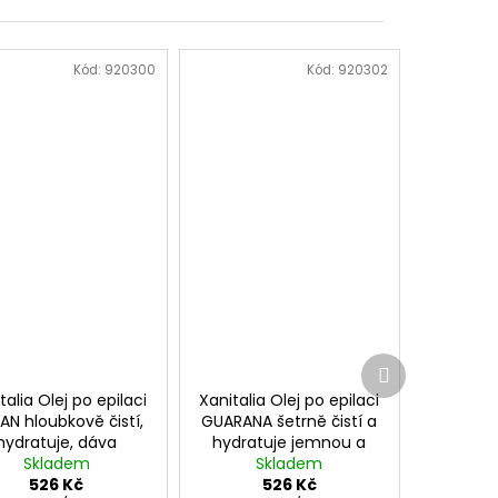
Kód:
920300
Kód:
920302
Další
produkt
talia Olej po epilaci
Xanitalia Olej po epilaci
AN hloubkově čistí,
GUARANA šetrně čistí a
hydratuje, dáva
hydratuje jemnou a
ružnost pokožce
Skladem
náročnou pokožku
Skladem
526 Kč
500ml
526 Kč
500ml