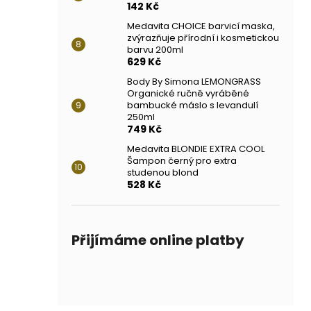
142 Kč
Medavita CHOICE barvicí maska,
zvýrazňuje přírodní i kosmetickou
barvu 200ml
629 Kč
Body By Simona LEMONGRASS
Organické ručně vyráběné
bambucké máslo s levandulí
250ml
749 Kč
Medavita BLONDIE EXTRA COOL
Šampon černý pro extra
studenou blond
528 Kč
Přijímáme online platby