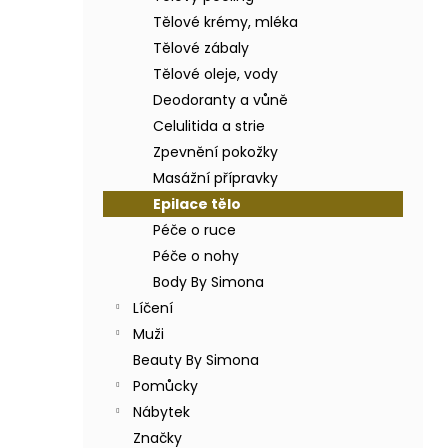
BODY BY SIMONA BANÁN ORGANICKÉ
a
RUČNĚ VYRÁBĚNÉ BAMBUCKÉ MÁSLO
Tělové krémy, mléka
n
200ML
Tělové zábaly
e
749 Kč
Tělové oleje, vody
l
Deodoranty a vůně
Celulitida a strie
Zpevnění pokožky
Masážní přípravky
Epilace tělo
Péče o ruce
Péče o nohy
Body By Simona
Líčení
Muži
Beauty By Simona
Pomůcky
Nábytek
Značky