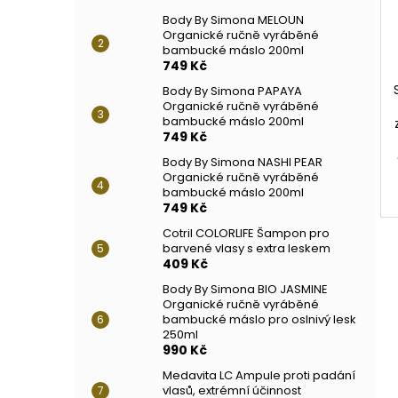
Body By Simona MELOUN
Organické ručně vyráběné
bambucké máslo 200ml
749 Kč
Body By Simona PAPAYA
Organické ručně vyráběné
bambucké máslo 200ml
749 Kč
Body By Simona NASHI PEAR
Organické ručně vyráběné
bambucké máslo 200ml
749 Kč
Cotril COLORLIFE Šampon pro
barvené vlasy s extra leskem
409 Kč
Body By Simona BIO JASMINE
Organické ručně vyráběné
bambucké máslo pro oslnivý lesk
250ml
990 Kč
Medavita LC Ampule proti padání
vlasů, extrémní účinnost