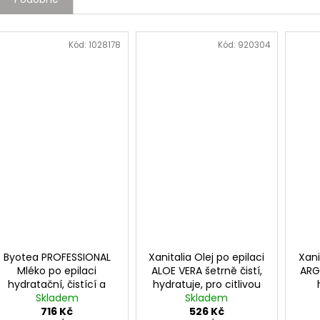
Kód:
1028178
Kód:
920304
Byotea PROFESSIONAL
Xanitalia Olej po epilaci
Xani
Mléko po epilaci
ALOE VERA šetrně čistí,
ARG
hydratační, čistící a
hydratuje, pro citlivou
osvěžující 500ml
Skladem
pokožku 500ml
Skladem
p
716 Kč
526 Kč