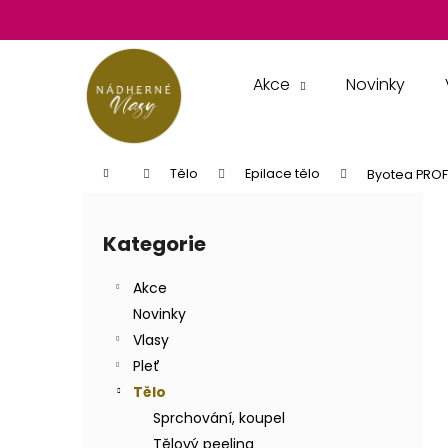
K
Přejít
na
o
obsah
Zpět
Zpět
š
do
do
í
Akce
Novinky
k
obchodu
obchodu
Domů
Tělo
Epilace tělo
Byotea PROFE
P
o
Kategorie
Přeskočit
s
kategorie
t
Akce
r
Novinky
a
Vlasy
n
Pleť
n
Tělo
í
Sprchování, koupel
p
Tělový peeling