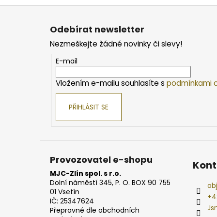
Z
á
Odebírat newsletter
p
Nezmeškejte žádné novinky či slevy!
a
t
E-mail
í
Vložením e-mailu souhlasíte s
podmínkami o
PŘIHLÁSIT SE
Provozovatel e-shopu
Kont
MJC-Zlín spol. s r.o.
Dolní náměstí 345, P. O. BOX 90 755
ob
01 Vsetín
+4
IČ: 25347624
Js
Přepravné dle obchodních