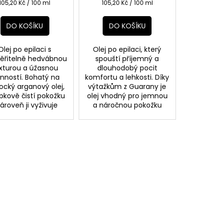
Měrná
Měrná
105,20 Kč / 100 ml
105,20 Kč / 100 ml
cena:
cena:
DO KOŠÍKU
DO KOŠÍKU
Olej po epilaci s
Olej po epilaci, který
ěřitelně hedvábnou
spouští příjemný a
xturou a úžasnou
dlouhodobý pocit
inností. Bohatý na
komfortu a lehkosti. Díky
cký arganový olej,
výtažkům z Guarany je
bkově čistí pokožku
olej vhodný pro jemnou
zároveň ji vyživuje
a náročnou pokožku