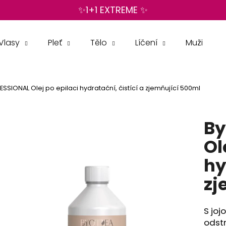
✨1+1 EXTREME ✨
Vlasy
Pleť
Tělo
Líčení
Muži
Co potřebujete najít?
SSIONAL Olej po epilaci hydratační, čistící a zjemňující 500ml
HLEDAT
By
Doporučujeme
Ol
hy
zj
S jo
odstr