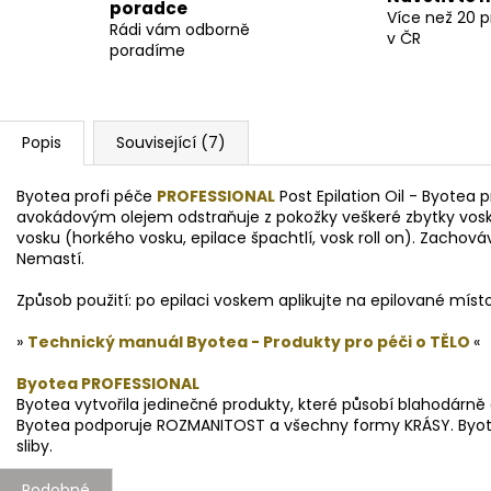
poradce
Více než 20 
Rádi vám odborně
v ČR
poradíme
Popis
Související (7)
Byotea profi péče
PROFESSIONAL
Post Epilation Oil - Byotea p
avokádovým olejem odstraňuje z pokožky veškeré zbytky vosku.
vosku (horkého vosku, epilace špachtlí, vosk roll on). Zachov
Nemastí.
Způsob použití: po epilaci voskem aplikujte na epilované míst
»
Technický manuál Byotea - Produkty pro péči o TĚLO
«
Byotea PROFESSIONAL
Byotea vytvořila jedinečné produkty, které působí blahodárně a
Byotea podporuje ROZMANITOST a všechny formy KRÁSY. Byotea 
sliby.
Podobné