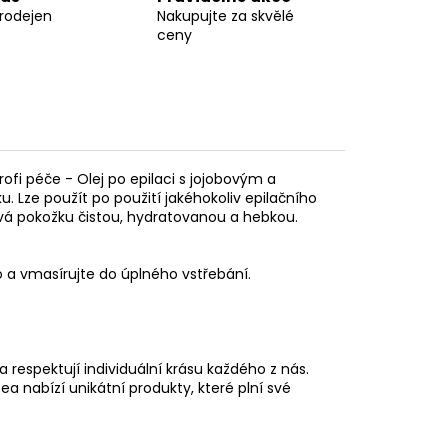
prodejen
Nakupujte za skvělé
ceny
rofi péče - Olej po epilaci s jojobovým a
 Lze použít po použití jakéhokoliv epilačního
ává pokožku čistou, hydratovanou a hebkou.
o a vmasírujte do úplného vstřebání
.
 respektují individuální krásu každého z nás.
nabízí unikátní produkty, které plní své