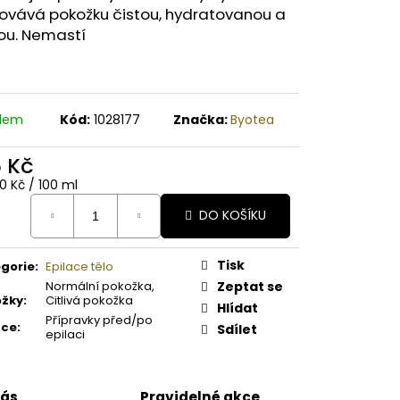
A PAPAYA ORGANICKÉ
ovává pokožku čistou, hydratovanou a
É BAMBUCKÉ MÁSLO
ou. Nemastí
adem
Kód:
1028177
Značka:
Byotea
6 Kč
ná
0 Kč / 100 ml
:
DO KOŠÍKU
Tisk
gorie
:
Epilace tělo
Normální pokožka,
Zeptat se
ožky
:
Citlivá pokožka
Hlídat
Přípravky před/po
ace
:
Sdílet
epilaci
nás
Pravidelné akce