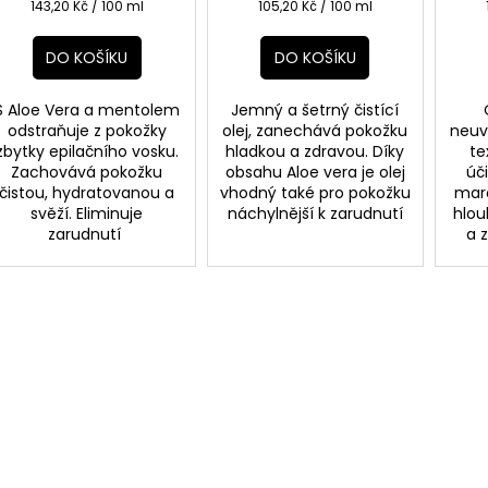
Měrná
Měrná
143,20 Kč / 100 ml
105,20 Kč / 100 ml
cena:
cena:
DO KOŠÍKU
DO KOŠÍKU
S Aloe Vera a mentolem
Jemný a šetrný čistící
odstraňuje z pokožky
olej, zanechává pokožku
neuv
zbytky epilačního vosku.
hladkou a zdravou. Díky
te
Zachovává pokožku
obsahu Aloe vera je olej
úč
čistou, hydratovanou a
vhodný také pro pokožku
maro
svěží. Eliminuje
náchylnější k zarudnutí
hlou
zarudnutí
a 