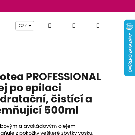
Hledat
Přihlášení
Nákupní
Beauty By Simona
Pomůcky
Nábytek
Z
CZK
košík
otea PROFESSIONAL
ej po epilaci
dratační, čistící a
emňující 500ml
Následující
jobovým a avokádovým olejem
aňuje z pokožky veškeré zbytky vosku.