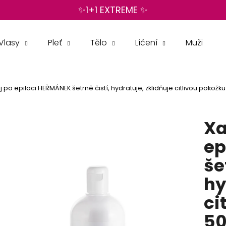
✨1+1 EXTREME ✨
Vlasy
Pleť
Tělo
Líčení
Muži
Co potřebujete najít?
j po epilaci HEŘMÁNEK šetrně čistí, hydratuje, zklidňuje citlivou pokožk
HLEDAT
Xa
Doporučujeme
ep
še
hy
ci
5