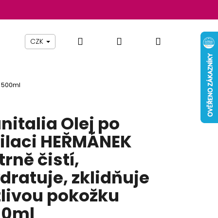
Hledat
Přihlášení
Nákupní
Beauty By Simona
Pomůcky
Nábytek
Z
CZK
košík
u 500ml
nitalia Olej po
ilaci HEŘMÁNEK
trně čistí,
dratuje, zklidňuje
tlivou pokožku
Následující
00ml