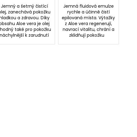
Jemný a šetrný čistící
Jemná fluidová emulze
olej, zanechává pokožku
rychle a účinně čistí
hladkou a zdravou. Díky
epilovaná místa. Výtažky
obsahu Aloe vera je olej
z Aloe vera regenerují,
hodný také pro pokožku
navrací vitalitu, chrání a
náchylnější k zarudnutí
zklidňují pokožku