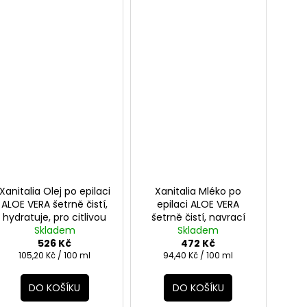
Xanitalia Olej po epilaci
Xanitalia Mléko po
ALOE VERA šetrně čistí,
epilaci ALOE VERA
hydratuje, pro citlivou
šetrně čistí, navrací
pokožku 500ml
Skladem
vitalitu zralé a suché
Skladem
526 Kč
pokožce 500ml
472 Kč
Měrná
Měrná
105,20 Kč / 100 ml
94,40 Kč / 100 ml
cena:
cena:
DO KOŠÍKU
DO KOŠÍKU