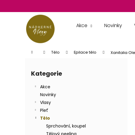
K
Přejít
na
o
obsah
Zpět
Zpět
š
do
do
í
Akce
Novinky
k
obchodu
obchodu
Domů
Tělo
Epilace tělo
Xanitalia Ole
P
o
Kategorie
Přeskočit
s
kategorie
t
Akce
r
Novinky
a
Vlasy
n
Pleť
n
Tělo
í
Sprchování, koupel
p
Tělový peeling