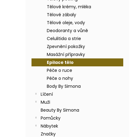
BODY BY SIMONA BANÁN ORGANICKÉ
a
RUČNĚ VYRÁBĚNÉ BAMBUCKÉ MÁSLO
Tělové krémy, mléka
n
200ML
Tělové zábaly
e
749 Kč
Tělové oleje, vody
l
Deodoranty a vůně
Celulitida a strie
Zpevnění pokožky
Masážní přípravky
Epilace tělo
Péče o ruce
Péče o nohy
Body By Simona
Líčení
Muži
Beauty By Simona
Pomůcky
Nábytek
Značky