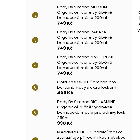
Body By Simona MELOUN
Organické ručně vyráběné
bambucké máslo 200ml
749 Kč
v
Body By Simona PAPAYA
Organické ručně vyráběné
bambucké máslo 200ml
749 Kč
Body By Simona NASHI PEAR
Organické ručně vyráběné
bambucké máslo 200ml
749 Kč
Cotril COLORLIFE Šampon pro
barvené vlasy s extra leskem
409 Kč
Body By Simona BIO JASMINE
Organické ručně vyráběné
bambucké máslo pro oslnivý lesk
250ml
990 Kč
Medavita CHOICE barvicí maska,
zvýrazňuje přírodní i kosmetickou