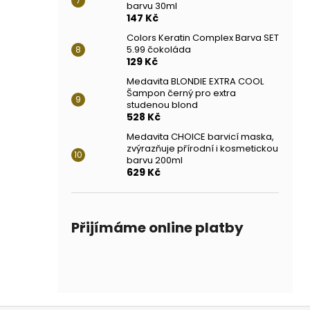
barvu 30ml
147 Kč
Colors Keratin Complex Barva SET
5.99 čokoláda
129 Kč
Medavita BLONDIE EXTRA COOL
Šampon černý pro extra
studenou blond
528 Kč
Medavita CHOICE barvicí maska,
zvýrazňuje přírodní i kosmetickou
barvu 200ml
629 Kč
Přijímáme online platby