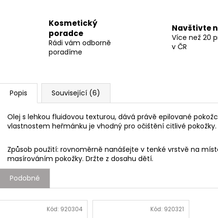
Kosmetický
Navštivte 
poradce
Více než 20 
Rádi vám odborně
v ČR
poradíme
Popis
Související (6)
Olej s lehkou fluidovou texturou, dává právě epilované pokožce
vlastnostem heřmánku je vhodný pro očištění citlivé pokožky
Způsob použití: rovnoměrně nanášejte v tenké vrstvě na místa
masírováním pokožky. Držte z dosahu dětí.
Podobné
Kód:
920304
Kód:
920321