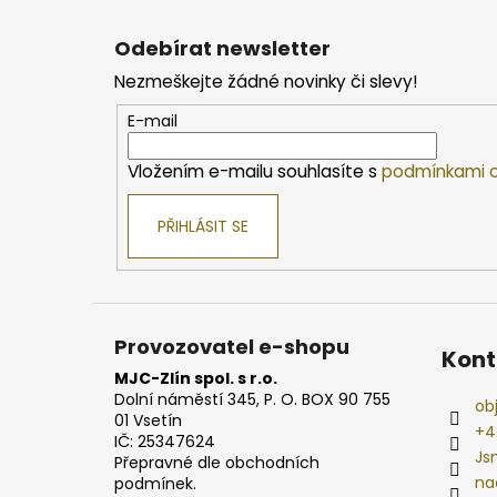
Z
á
Odebírat newsletter
p
Nezmeškejte žádné novinky či slevy!
a
t
E-mail
í
Vložením e-mailu souhlasíte s
podmínkami o
PŘIHLÁSIT SE
Provozovatel e-shopu
Kont
MJC-Zlín spol. s r.o.
Dolní náměstí 345, P. O. BOX 90 755
ob
01 Vsetín
+4
IČ: 25347624
Js
Přepravné dle obchodních
na
podmínek.