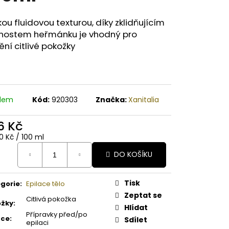
A PAPAYA ORGANICKÉ
É BAMBUCKÉ MÁSLO
kou fluidovou texturou, díky zklidňujícím
tnostem heřmánku je vhodný pro
ění citlivé pokožky
adem
Kód:
920303
Značka:
Xanitalia
6 Kč
ná
0 Kč / 100 ml
:
DO KOŠÍKU
Tisk
gorie
:
Epilace tělo
Zeptat se
Citlivá pokožka
ožky
:
Hlídat
Přípravky před/po
ace
:
Sdílet
epilaci