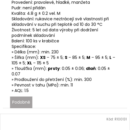
Provedení:
pravolevé, hladké, manžeta
Pudr: není přidán
Kvalita: 4.8 g ± 0.2 vel. M
Skladování: rukavice neztrácejí své vlastnosti při
skladování v suchu při teplotě od 10 do 30 °C
Životnost: 5 let od data výroby při dodržení
podmínek skladování
Balení: 100 ks v krabičce
Specifikace:
» Délka (mm): min. 230
» Šířka (mm):
XS
– 75 ± 5;
S
– 85 ± 5;
M
– 95 ± 5;
L
–
105 ± 5;
XL
– 115 ± 5
» Tloušťka (mm):
prsty
: 0.05 ± 0.06;
dlaň
: 0.05 ±
0.07
» Prodloužení do přetržení (%): min. 300
» Pevnost v tahu (MPa): min. 11
» AQL: 1.5
Podobné
Kód:
R100131