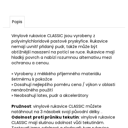
Popis
Vinylové rukavice CLASSIC jsou vyrobeny z
polyvinylchloridové pastové pryskyřice. Rukavice
nemají uvnitř přidaný pudr, takže může být
obtížnější nasazení na potící se ruce. Rukavice mají
hladký povrch a nabízí rozumnou alternativu mezi
ochranou a cenou
.
»
Vyrobeny z měkkého příjemného materiálu
šetrnému k pokožc
e
»
Dosahují nejlepšího poměru cena / výkon v oblasti
nenáročného použit
í
»
Neobsahují latex, pudr a akcelerátory
Pružnost
:
vinylové rukavice CLASSIC můžete
natáhnout na 3 násobek svojí původní délky.
.
Odolnost
proti průniku tekutin
: vinylové rukavice
CLASSIC mají slušnou odolnost vůči tekutinám.
Testovali jsme odolnost a sledovali: tvar rukavice,