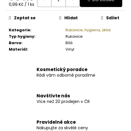
Měrná
0,99 Kč / 1 ks
cena:
Zeptat se
Hlídat
Sdílet
Kategorie
:
Rukavice, hygiena, úklid
Typ hygieny
:
Rukavice
Barva
:
Bílá
Materiál
:
Vinyl
Kosmetický poradce
Rádi vám odborně poradíme
Navštivte nás
Více než 20 prodejen v ČR
Pravidelné akce
Nakupujte za skvělé ceny