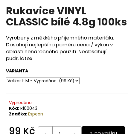
č
u
Rukavice VINYL
j
CLASSIC bílé 4.8g 100ks
e
m
e
Vyrobeny z měkkého příjemného materiálu.
Dosahují nejlepšího poměru cena / výkon v
oblasti nenáročného použití
. Neobsahují
BODY
BY
pudr,
latex
SIMONA
BIO
VARIANTA
JASMINE
ORGANICKÉ
RUČNĚ
VYRÁBĚNÉ
BAMBUCKÉ
MÁSLO
PRO
Vyprodáno
OSLNIVÝ
Kód:
R100043
LESK
Značka:
Espeon
250ML
990
99 Kč
Kč
DO KOŠÍKU