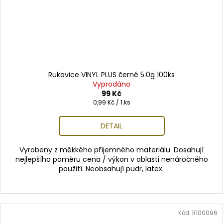
Rukavice VINYL PLUS černé 5.0g 100ks
Vyprodáno
99 Kč
Měrná
0,99 Kč / 1 ks
cena:
DETAIL
Vyrobeny z měkkého příjemného materiálu. Dosahují
nejlepšího poměru cena / výkon v oblasti nenáročného
použití. Neobsahují pudr, latex
Kód:
R100096