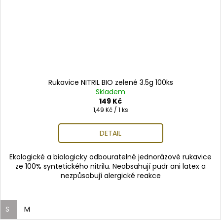
Rukavice NITRIL BIO zelené 3.5g 100ks
Skladem
149 Kč
Měrná
1,49 Kč / 1 ks
cena:
DETAIL
Ekologické a biologicky odbouratelné jednorázové rukavice
ze 100% syntetického nitrilu. Neobsahují pudr ani latex a
nezpůsobují alergické reakce
S
M