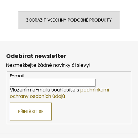
ZOBRAZIT VŠECHNY PODOBNÉ PRODUKTY
Z
á
Odebírat newsletter
p
Nezmeškejte žádné novinky či slevy!
a
t
E-mail
í
Vložením e-mailu souhlasíte s
podmínkami
ochrany osobních údajů
PŘIHLÁSIT SE