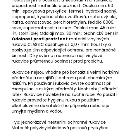
propustnost materiálu a pružnost. Odolají min. 60
min.: epoxydová pryskyřice, fermež, hydroxid sodný,
isopropanol, kyselina chlorovodíková, motorový olej,
nafta, odmašťovač, perchlorethylen, ředidlo 6006,
savo, supermafrasol a toluen. Odolají max. 45 min.:
líh, stolní olej. Odolají max. 30 min.: technický benzín
.
Odolnost proti protržení
:
materiál vinylových
rukavic CLASSIC dosahuje až 0,07 mm tloušťky a
poskytuje tím odpovídající ochranu pro nenáročné
činnosti. Díky svému materiálu mají vinylové
rukavice průměrnou odolnost proti propichu
.
Rukavice nejsou vhodné pro kontakt s velmi horkými
předměty a nezajišťují ochranu proti chemickým
rizikům. Při používání rukavic zvyšte opatrnost při
manipulaci s ostrými předměty. Neobsahují přírodní
latex. Rukavice navlékejte na suché ruce. Po použití
rukavic proveďte hygienu rukou s použitím
alkoholového dezinfekčního přípravku nebo si je
umyjte mýdlem a vodou.
Typ:
jednorázové nesterilní ochranné rukavice
Materiál:
polyvinylchloridová pastová pryskyřice