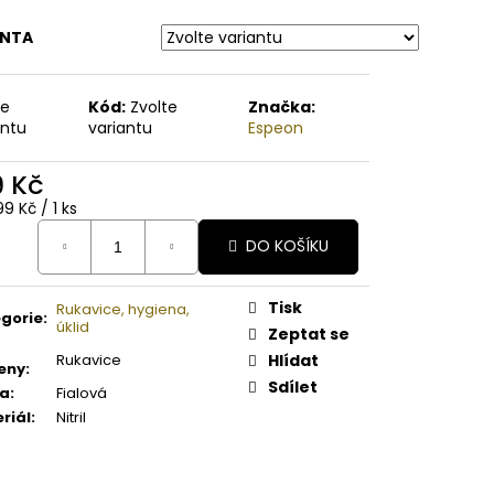
A PAPAYA ORGANICKÉ
É BAMBUCKÉ MÁSLO
ANTA
te
Kód:
Zvolte
Značka:
antu
variantu
Espeon
9 Kč
ná
99 Kč / 1 ks
:
DO KOŠÍKU
Tisk
Rukavice, hygiena,
gorie
:
úklid
Zeptat se
Rukavice
Hlídat
eny
:
Sdílet
va
:
Fialová
riál
:
Nitril