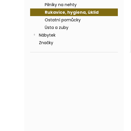
Pilníky na nehty
Rukavice, hygiena, úklid
Ostatní pomůcky
Ústa a zuby
Nábytek
Značky