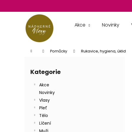
K
Přejít
na
o
obsah
Zpět
Zpět
š
do
do
í
Akce
Novinky
k
obchodu
obchodu
Domů
Pomůcky
Rukavice, hygiena, úklid
P
o
Kategorie
Přeskočit
s
kategorie
t
Akce
r
Novinky
a
Vlasy
n
Pleť
n
Tělo
í
Líčení
p
Muži