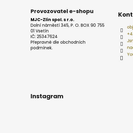
Provozovatel e-shopu
Kont
MJC-Zlín spol. s r.o.
Dolní náměstí 345, P. O. BOX 90 755
ob
01 Vsetín
+4
IČ: 25347624
Js
Přepravné dle obchodních
na
podmínek.
Yo
Instagram