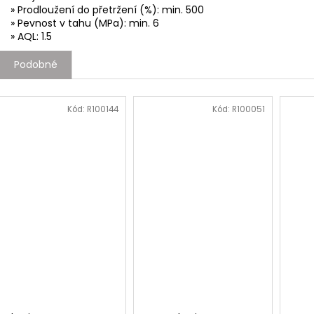
» Prodloužení do přetržení (%): min. 500
» Pevnost v tahu (MPa): min. 6
» AQL: 1.5
Podobné
Kód:
R100144
Kód:
R100051