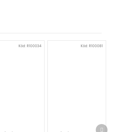
Kód:
R100034
Kód:
R100081
Další