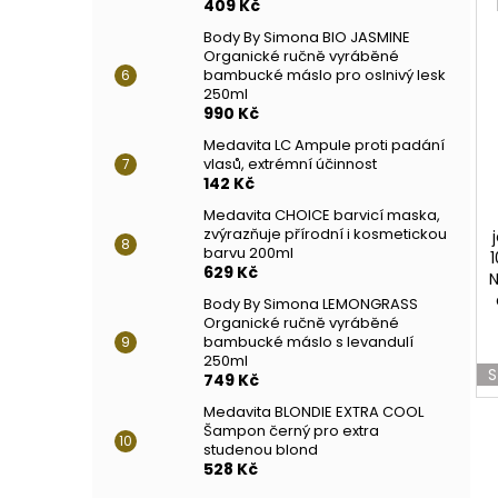
409 Kč
Body By Simona BIO JASMINE
Organické ručně vyráběné
bambucké máslo pro oslnivý lesk
250ml
990 Kč
Medavita LC Ampule proti padání
vlasů, extrémní účinnost
142 Kč
Medavita CHOICE barvicí maska,
zvýrazňuje přírodní i kosmetickou
barvu 200ml
1
629 Kč
N
Body By Simona LEMONGRASS
Organické ručně vyráběné
bambucké máslo s levandulí
250ml
S
749 Kč
Medavita BLONDIE EXTRA COOL
Šampon černý pro extra
studenou blond
528 Kč