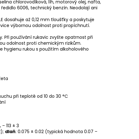
elina chlorovodíková, líh, motorový olej, nafta,
 ředidlo 6006, technický benzín. Neodolají ani
KLE dosahuje až 0,12 mm tloušťky a poskytuje
avice výbornou odolnost proti propíchnutí.
 Při používání rukavic zvyšte opatrnost při
nou odolnost proti chemickým rizikům.
te hygienu rukou s použitím alkoholového
žeta
 suchu při teplotě od 10 do 30 °C
ání
L
– 113 ± 3
2);
dlaň
: 0.075 ± 0.02 (typická hodnota 0.07 –