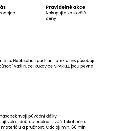
nás
Pravidelné akce
prodejen
Nakupujte za skvělé
ceny
itrilu. Neobsahují pudr ani latex a nezpůsobují
způsobí Vaší ruce. Rukavice SPARKLE jsou pevné
násobek svojí původní délky.
 mají velmi dobrou odolnost vůči tekutinám.
 materiálu a pružnost. Odolají min. 60 min.: