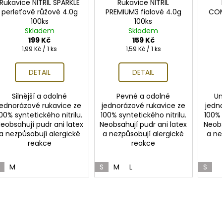
Rukavice NITRIL SPARKLE
Rukavice NITRIL
perleťově růžové 4.0g
PREMIUM3 fialové 4.0g
COM
100ks
100ks
Skladem
Skladem
199 Kč
159 Kč
Měrná
Měrná
1,99 Kč / 1 ks
1,59 Kč / 1 ks
cena:
cena:
DETAIL
DETAIL
Silnější a odolné
Pevné a odolné
Un
jednorázové rukavice ze
jednorázové rukavice ze
jedn
00% syntetického nitrilu.
100% syntetického nitrilu.
100% 
eobsahují pudr ani latex
Neobsahují pudr ani latex
Neobs
a nezpůsobují alergické
a nezpůsobují alergické
a ne
reakce
reakce
M
S
M
L
S