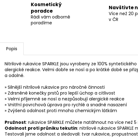
Kosmetický
Navštivte 
poradce
Více než 20 
Rádi vám odborně
v ČR
poradíme
Popis
Nitrilové rukavice SPARKLE jsou vyrobeny ze 100% syntetického n
alergické reakce. Velmi dobře se nosí a po krátké době se při
a odolné.
» Silnější nitrilové rukavice pro náročné činnosti
» Zdrsněné konečky prstů pro lepší úchop a citlivost
» Velmi příjemně se nosí a nezpůsobují alergické reakce
» Vnitřní povrchová úprava pro rychlé a snadné nasazení
» Zvýšená odolnost proti mnoha chemickým látkám
Pružnost
: rukavice SPARKLE můžete natáhnout na více než 5 
Odolnost
proti průniku tekutin
: nitrilové rukavice SPARKLE
Testovali jsme odolnost a sledovali: tvar rukavice, propustnost