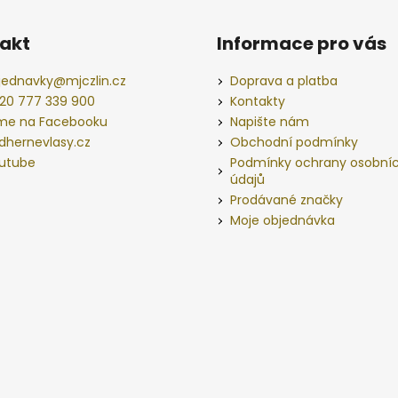
akt
Informace pro vás
jednavky
@
mjczlin.cz
Doprava a platba
20 777 339 900
Kontakty
me na Facebooku
Napište nám
dhernevlasy.cz
Obchodní podmínky
utube
Podmínky ochrany osobní
údajů
Prodávané značky
Moje objednávka