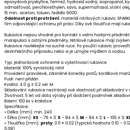
epoxydová pryskyřice, fermež, hydroxid sodný, isopropanol, kys
odmašťovač, perchlorethylen, savo, supermafrasol, stolní olej,
15 min.: aceton, toluen, ředidlo 6000.
Odolnost proti protržení
: materiál nitrilových rukavic SPAR
tím odpovídající ochranu při práci. Díky své tloušťce mají ruk
Rukavice nejsou vhodné pro kontakt s velmi horkými předměty.
manipulaci s ostrými předměty. Nitrilové rukavice mají zvýše
Rukavice navlékejte na suché ruce. Po použití rukavic proveď
dezinfekčního přípravku nebo si je umyjte mýdlem a vodou.
Typ: jednorázové ochranné a vyšetřovací rukavice
Materiál: 100% syntetický nitril
Provedení: pravolevé, zdrsněné konečky prstů, korálková man
Pudr: není přidán
Kvalita: 4.0 g ± 0.2 vel. M
Skladování: rukavice neztrácejí své vlastnosti při skladování v
Životnost: 5 let od data výroby při dodržení podmínek skladov
Balení: 100 ks v krabičce
Specifikace:
» Délka (mm): min. 240
» Šířka (mm):
XS
– 76 ± 3;
S
– 84 ± 3;
M
– 94 ± 3;
L
– 105 ± 3;
X
» Tloušťka (mm):
prsty
: 0.11 ± 0.02 (typická hodnota 0.10 – 0.1
0.08)