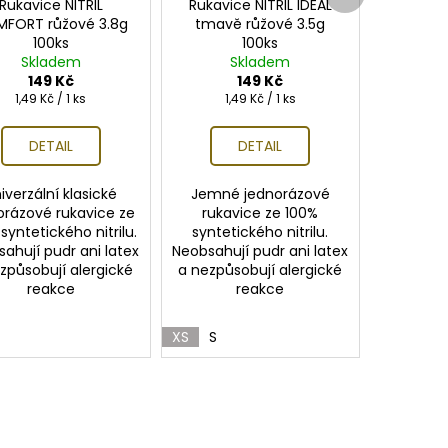
produkt
Rukavice NITRIL
Rukavice NITRIL IDEAL
FORT růžové 3.8g
tmavě růžové 3.5g
100ks
100ks
Skladem
Skladem
149 Kč
149 Kč
Měrná
Měrná
1,49 Kč / 1 ks
1,49 Kč / 1 ks
cena:
cena:
DETAIL
DETAIL
iverzální klasické
Jemné jednorázové
orázové rukavice ze
rukavice ze 100%
syntetického nitrilu.
syntetického nitrilu.
ahují pudr ani latex
Neobsahují pudr ani latex
způsobují alergické
a nezpůsobují alergické
reakce
reakce
XS
S