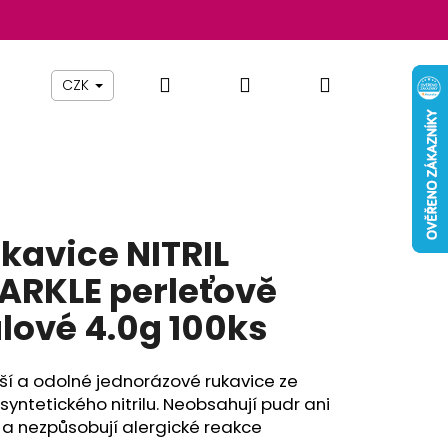
Hledat
Přihlášení
Nákupní
Beauty By Simona
Pomůcky
Nábytek
Z
CZK
košík
kavice NITRIL
ARKLE perleťově
alové 4.0g 100ks
jší a odolné jednorázové rukavice ze
Následující
syntetického nitrilu. Neobsahují pudr ani
 a nezpůsobují alergické reakce