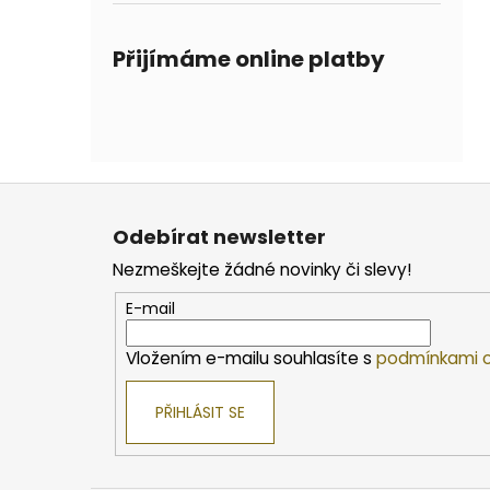
Přijímáme online platby
Z
á
Odebírat newsletter
p
Nezmeškejte žádné novinky či slevy!
a
t
E-mail
í
Vložením e-mailu souhlasíte s
podmínkami o
PŘIHLÁSIT SE