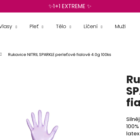
✨1+1 EXTREME ✨
Vlasy
Pleť
Tělo
Líčení
Muži
Co potřebujete najít?
Rukavice NITRIL SPARKLE perleťově fialové 4.0g 100ks
HLEDAT
Ru
Doporučujeme
SP
fi
Silně
100% 
latex