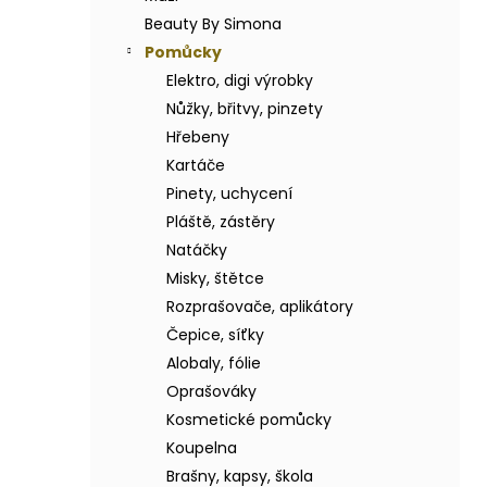
BODY BY SIMONA BANÁN ORGANICKÉ
a
RUČNĚ VYRÁBĚNÉ BAMBUCKÉ MÁSLO
Beauty By Simona
n
200ML
Pomůcky
e
749 Kč
Elektro, digi výrobky
l
Nůžky, břitvy, pinzety
Hřebeny
Kartáče
Pinety, uchycení
Pláště, zástěry
Natáčky
Misky, štětce
Rozprašovače, aplikátory
Čepice, síťky
Alobaly, fólie
Oprašováky
Kosmetické pomůcky
Koupelna
Brašny, kapsy, škola