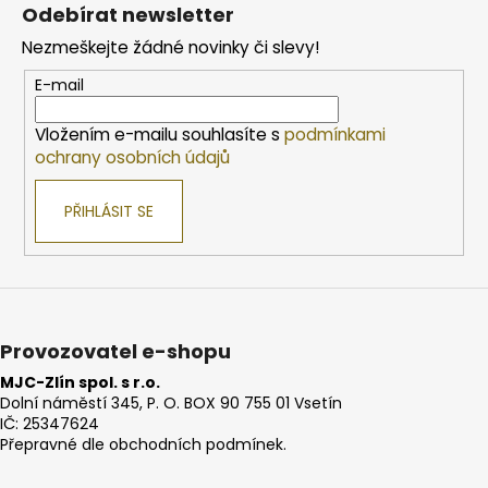
á
Odebírat newsletter
p
Nezmeškejte žádné novinky či slevy!
a
t
E-mail
í
Vložením e-mailu souhlasíte s
podmínkami
ochrany osobních údajů
PŘIHLÁSIT SE
Provozovatel e-shopu
MJC-Zlín spol. s r.o.
Dolní náměstí 345, P. O. BOX 90 755 01 Vsetín
IČ: 25347624
Přepravné dle obchodních podmínek.