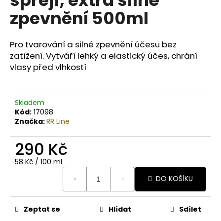
č
u
zpevnění 500ml
j
e
m
Pro tvarování a silné zpevnění účesu bez
e
zatížení. Vytváří lehký a elastický účes, chrání
vlasy před vlhkostí
BODY
BY
SIMONA
Skladem
LEVANDULE
Kód:
17098
ORGANICKÉ
Značka:
RR Line
RUČNĚ
VYRÁBĚNÉ
BAMBUCKÉ
290 Kč
MÁSLO
S
Měrná
58 Kč / 100 ml
HEŘMÁNKEM
cena:
250ML
DO KOŠÍKU
990
Kč
Zeptat se
Hlídat
Sdílet