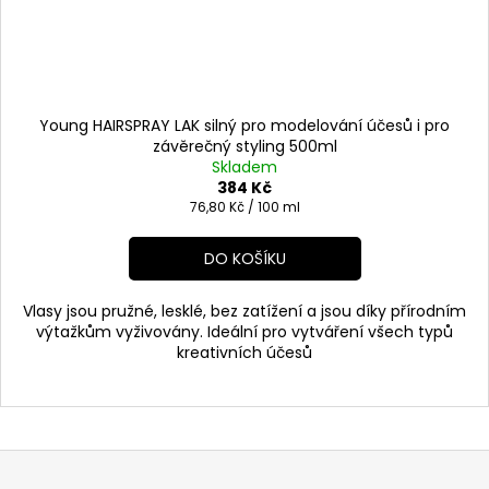
Young HAIRSPRAY LAK silný pro modelování účesů i pro
závěrečný styling 500ml
Skladem
384 Kč
Měrná
76,80 Kč / 100 ml
cena:
DO KOŠÍKU
Vlasy jsou pružné, lesklé, bez zatížení a jsou díky přírodním
výtažkům vyživovány. Ideální pro vytváření všech typů
kreativních účesů
Z