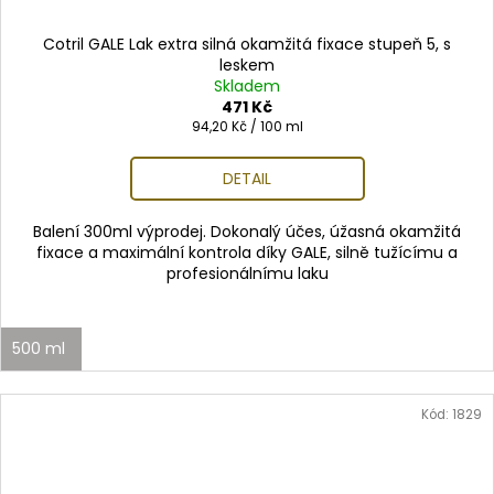
Cotril GALE Lak extra silná okamžitá fixace stupeň 5, s
leskem
Skladem
471 Kč
Měrná
94,20 Kč / 100 ml
cena:
DETAIL
Balení 300ml výprodej. Dokonalý účes, úžasná okamžitá
fixace a maximální kontrola díky GALE, silně tužícímu a
profesionálnímu laku
500 ml
Kód:
1829