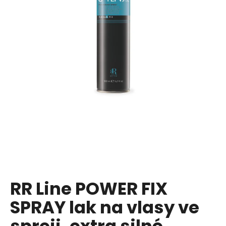
a
j
í
t
?
HLEDAT
D
o
p
RR Line POWER FIX
o
SPRAY lak na vlasy ve
r
u
spreji, extra silné