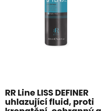
a
j
í
t
?
HLEDAT
D
o
p
RR Line LISS DEFINER
o
uhlazující fluid, proti
r
u
krepatění, ochranný a