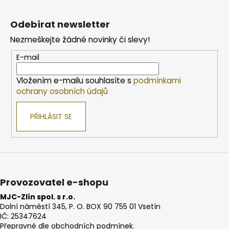
Z
á
Odebírat newsletter
p
Nezmeškejte žádné novinky či slevy!
a
t
E-mail
í
Vložením e-mailu souhlasíte s
podmínkami
ochrany osobních údajů
PŘIHLÁSIT SE
Provozovatel e-shopu
MJC-Zlín spol. s r.o.
Dolní náměstí 345, P. O. BOX 90 755 01 Vsetín
IČ: 25347624
Přepravné dle obchodních podmínek.