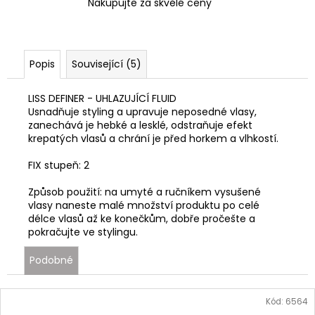
Nakupujte za skvělé ceny
Popis
Související (5)
LISS DEFINER - UHLAZUJÍCÍ FLUID
Usnadňuje styling a upravuje neposedné vlasy,
zanechává je hebké a lesklé, odstraňuje efekt
krepatých vlasů a chrání je před horkem a vlhkostí.
FIX stupeň: 2
Způsob použití: na umyté a ručníkem vysušené
vlasy naneste malé množství produktu po celé
délce vlasů až ke konečkům, dobře pročešte a
pokračujte ve stylingu.
Podobné
Kód:
6564