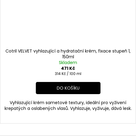
Cotril VELVET vyhlazující a hydratační krém, fixace stupeň 1,
150ml
Skladem
471 Kč
Měrná
314 Kč / 100 ml
cena:
DO KOŠÍKU
Vyhlazující krém sametové textury, ideální pro vyživení
krepatých a oslabených vlasů. Vyhlazuje, vyživuje, dává lesk.