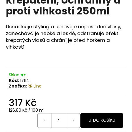
č
u
proti vlhkosti 250ml
j
e
m
Usnadňuje styling a upravuje neposedné vlasy,
e
zanechává je hebké a lesklé, odstraňuje efekt
krepatých vlasů a chrání je před horkem a
vlhkostí
MEDAVITA
CHOICE
BARVICÍ
MASKA,
ZVÝRAZŇUJE
Skladem
PŘÍRODNÍ
I
Kód:
17114
KOSMETICKOU
Značka:
RR Line
BARVU
30ML
317 Kč
147
Kč
Měrná
126,80 Kč / 100 ml
cena:
DO KOŠÍKU