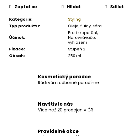
Zeptat se
Hlídat
Sdílet
Kategorie
:
Styling
Typ produktu
:
Oleje, fluidy, séra
Proti krepatění,
Účinek
:
Narovnávače,
vyhlazení
Fixace
:
Stupeň 2
Obsah
:
250 ml
Kosmetický poradce
Rádi vám odborně poradíme
Navštivte nás
Více než 20 prodejen v ČR
Pravidelné akce