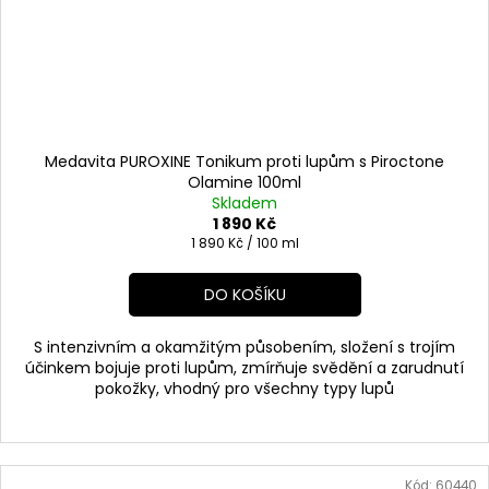
Medavita PUROXINE Tonikum proti lupům s Piroctone
Olamine 100ml
Skladem
1 890 Kč
Měrná
1 890 Kč / 100 ml
cena:
DO KOŠÍKU
S intenzivním a okamžitým působením, složení s trojím
účinkem bojuje proti lupům, zmírňuje svědění a zarudnutí
pokožky, vhodný pro všechny typy lupů
Kód:
60440