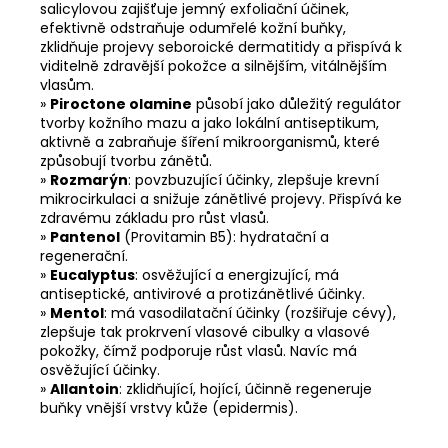
salicylovou zajišťuje jemný exfoliační účinek,
efektivně odstraňuje odumřelé kožní buňky,
zklidňuje projevy seboroické dermatitidy a přispívá k
viditelně zdravější pokožce a silnějším, vitálnějším
vlasům.
»
Piroctone olamine
působí jako důležitý regulátor
tvorby kožního mazu a jako lokální antiseptikum,
aktivně a zabraňuje šíření mikroorganismů, které
způsobují tvorbu zánětů.
»
Rozmarýn
: povzbuzující účinky, zlepšuje krevní
mikrocirkulaci a snižuje zánětlivé projevy. Přispívá ke
zdravému základu pro růst vlasů.
»
Pantenol
(Provitamin B5): hydratační a
regenerační.
»
Eucalyptus
: osvěžující a energizující, má
antiseptické, antivirové a protizánětlivé účinky.
»
Mentol
: má vasodilatační účinky (rozšiřuje cévy),
zlepšuje tak prokrvení vlasové cibulky a vlasové
pokožky, čímž podporuje růst vlasů. Navíc má
osvěžující účinky.
»
Allantoin
: zklidňující, hojící, účinně regeneruje
buňky vnější vrstvy kůže (epidermis).