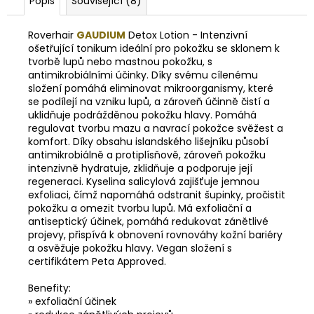
Popis
Související (8)
Roverhair
GAUDIUM
Detox Lotion - Intenzivní
ošetřující tonikum ideální pro pokožku se sklonem k
tvorbě lupů nebo mastnou pokožku, s
antimikrobiálními účinky. Díky svému cílenému
složení pomáhá eliminovat mikroorganismy, které
se podílejí na vzniku lupů, a zároveň účinně čistí a
uklidňuje podrážděnou pokožku hlavy. Pomáhá
regulovat tvorbu mazu a navrací pokožce svěžest a
komfort. Díky obsahu islandského lišejníku působí
antimikrobiálně a protiplísňově, zároveň pokožku
intenzivně hydratuje, zklidňuje a podporuje její
regeneraci. Kyselina salicylová zajišťuje jemnou
exfoliaci, čímž napomáhá odstranit šupinky, pročistit
pokožku a omezit tvorbu lupů. Má exfoliační a
antiseptický účinek, pomáhá redukovat zánětlivé
projevy, přispívá k obnovení rovnováhy kožní bariéry
a osvěžuje pokožku hlavy. Vegan složení s
certifikátem Peta Approved.
Benefity:
» exfoliační účinek