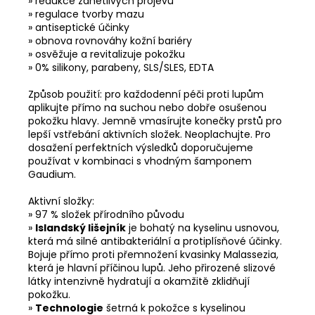
» redukce zánětlivých projevů
» regulace tvorby mazu
» antiseptické účinky
» obnova rovnováhy kožní bariéry
» osvěžuje a revitalizuje pokožku
» 0% silikony, parabeny, SLS/SLES, EDTA
Způsob použití: pro každodenní péči proti lupům
aplikujte přímo na suchou nebo dobře osušenou
pokožku hlavy. Jemně vmasírujte konečky prstů pro
lepší vstřebání aktivních složek. Neoplachujte. Pro
dosažení perfektních výsledků doporučujeme
používat v kombinaci s vhodným šamponem
Gaudium.
Aktivní složky:
» 97 % složek přírodního původu
»
Islandský lišejník
je bohatý na kyselinu usnovou,
která má silné antibakteriální a protiplísňové účinky.
Bojuje přímo proti přemnožení kvasinky Malassezia,
která je hlavní příčinou lupů. Jeho přirozené slizové
látky intenzivně hydratují a okamžitě zklidňují
pokožku.
»
Technologie
šetrná k pokožce s kyselinou