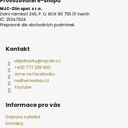
Provozovatel e-shopu
MJC-Zlín spol. s r.o.
Dolní náměstí 345, P. O. BOX 90 755 01 Vsetín
IČ: 25347624
Přepravné dle obchodních podmínek.
Kontakt
objednavky
@
mjczlin.cz
+420 777 339 900
Jsme na Facebooku
nadhernevlasy.cz
Youtube
Informace pro vás
Doprava a platba
Kontakty