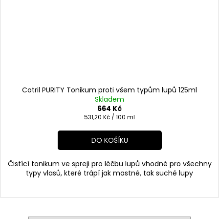
Cotril PURITY Tonikum proti všem typům lupů 125ml
Skladem
664 Kč
Měrná
531,20 Kč / 100 ml
cena:
DO KOŠÍKU
Čistící tonikum ve spreji pro léčbu lupů vhodné pro všechny
typy vlasů, které trápí jak mastné, tak suché lupy