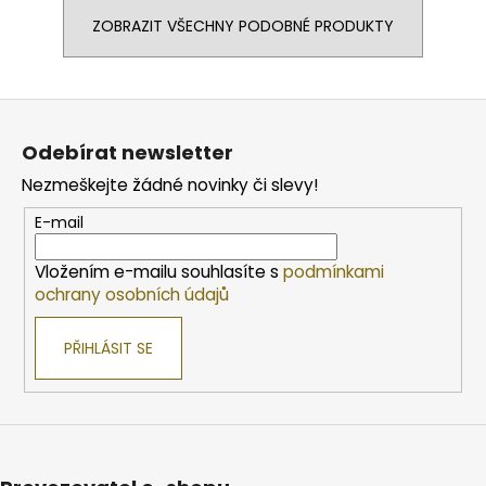
ZOBRAZIT VŠECHNY PODOBNÉ PRODUKTY
Z
á
Odebírat newsletter
p
Nezmeškejte žádné novinky či slevy!
a
t
E-mail
í
Vložením e-mailu souhlasíte s
podmínkami
ochrany osobních údajů
PŘIHLÁSIT SE