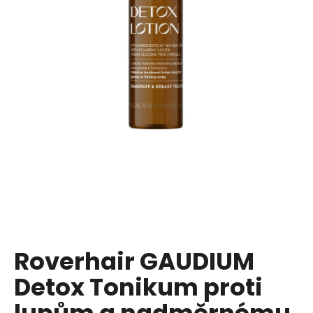
a
j
í
t
?
HLEDAT
D
o
p
Roverhair GAUDIUM
o
Detox Tonikum proti
r
u
lupům a nadměrnému