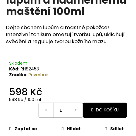
č
u
maštění 100ml
j
e
m
Dejte sbohem lupům a mastné pokožce!
e
Intenzivní tonikum omezují tvorbu lupů, uklidňují
svědění a reguluje tvorbu kožního mazu
BODY
BY
SIMONA
Skladem
BIO
Kód:
RH82453
JASMINE
Značka:
Roverhair
ORGANICKÉ
RUČNĚ
VYRÁBĚNÉ
598 Kč
BAMBUCKÉ
MÁSLO
Měrná
598 Kč / 100 ml
PRO
cena:
OSLNIVÝ
DO KOŠÍKU
LESK
250ML
990
Zeptat se
Hlídat
Sdílet
Kč