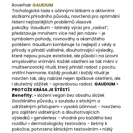
Roverhair
GAUDIUM
Trichologická řada s účinnými látkami a aktivními
složkami přírodního původu, navržená pro optimální
řešení nejčastějších problémů vlasové
pokožky. Gaudium - latinský výraz pro „radost“,
představuje mnohem více než jen název - je
symbolem pohody, rovnováhy a okamžitého
potěšení. Gaudium kombinuje to nejlepší z vědy a
přírody a přináší viditelné, dlouhotrvající výsledky,
které nejsou pouze estetické, ale působí i na úrovni
smyslového vnímání. Každé ošetření se tak mění v
multisenzorický rituál, který přináší radost z pocitu
vnitřní harmonie. Každý produkt i každý rituál je
navržen tak, aby nabízel nejen špičkové ošetření, ale
i skutečný zážitek - opravdovou radost.
GAUDIUM -
PROTOŽE KRÁSA JE ŠTĚSTÍ
.
Benefity:
» složení vegan bez obsahu složek
živočišného původu, v souladu s etickým a
udržitelným přístupem » vysoká účinnost - navrženo
pro zajištění viditelných a dlouhotrvajících
výsledků » genderless - vhodné pro každého bez
rozdílu! » dermatologicky testováno - šetrný k
pokožce, potvrzeno klinickým testováním » nízký