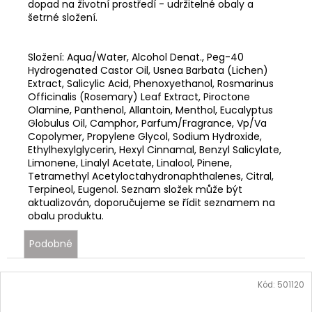
dopad na životní prostředí - udržitelné obaly a
šetrné složení.
Složení: Aqua/Water, Alcohol Denat., Peg-40
Hydrogenated Castor Oil, Usnea Barbata (Lichen)
Extract, Salicylic Acid, Phenoxyethanol, Rosmarinus
Officinalis (Rosemary) Leaf Extract, Piroctone
Olamine, Panthenol, Allantoin, Menthol, Eucalyptus
Globulus Oil, Camphor, Parfum/Fragrance, Vp/Va
Copolymer, Propylene Glycol, Sodium Hydroxide,
Ethylhexylglycerin, Hexyl Cinnamal, Benzyl Salicylate,
Limonene, Linalyl Acetate, Linalool, Pinene,
Tetramethyl Acetyloctahydronaphthalenes, Citral,
Terpineol, Eugenol. Seznam složek může být
aktualizován, doporučujeme se řídit seznamem na
obalu produktu.
Podobné
Kód:
501120