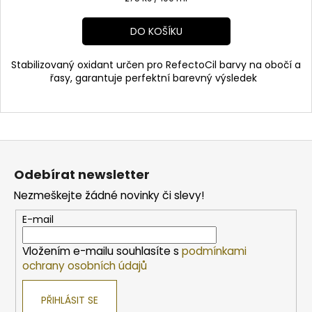
cena:
DO KOŠÍKU
Stabilizovaný oxidant určen pro RefectoCil barvy na obočí a
řasy, garantuje perfektní barevný výsledek
Z
á
Odebírat newsletter
p
Nezmeškejte žádné novinky či slevy!
a
t
E-mail
í
Vložením e-mailu souhlasíte s
podmínkami
ochrany osobních údajů
PŘIHLÁSIT SE