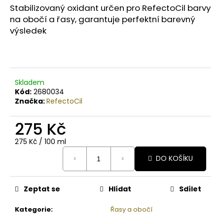
č
Stabilizovaný oxidant určen pro RefectoCil barvy
u
na obočí a řasy, garantuje perfektní barevný
j
výsledek
e
m
e
Skladem
BODY
Kód:
2680034
BY
SIMONA
Značka:
RefectoCil
LEVANDULE
ORGANICKÉ
275 Kč
RUČNĚ
VYRÁBĚNÉ
Měrná
275 Kč / 100 ml
BAMBUCKÉ
cena:
MÁSLO
DO KOŠÍKU
S
HEŘMÁNKEM
250ML
Zeptat se
Hlídat
Sdílet
990
Kč
Kategorie
:
Řasy a obočí