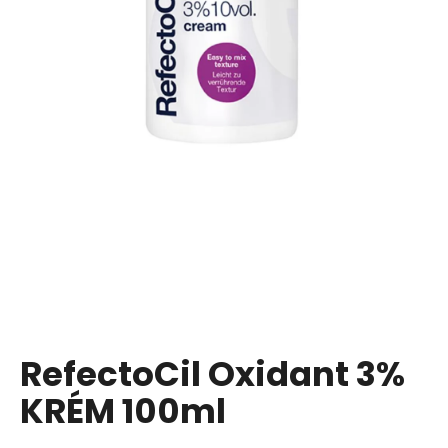
a
j
í
t
?
HLEDAT
D
o
p
RefectoCil Oxidant 3%
o
KRÉM 100ml
r
u