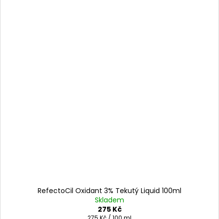
RefectoCil Oxidant 3% Tekutý Liquid 100ml
Skladem
275 Kč
Měrná
275 Kč / 100 ml