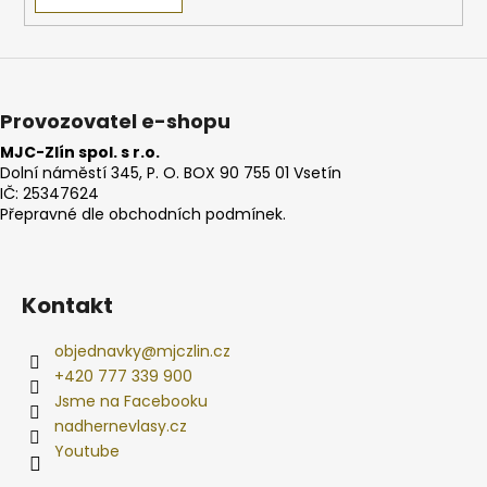
Provozovatel e-shopu
MJC-Zlín spol. s r.o.
Dolní náměstí 345, P. O. BOX 90 755 01 Vsetín
IČ: 25347624
Přepravné dle obchodních podmínek.
Kontakt
objednavky
@
mjczlin.cz
+420 777 339 900
Jsme na Facebooku
nadhernevlasy.cz
Youtube