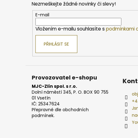
Nezmeškejte žádné novinky či slevy!
a
t
E-mail
í
Vložením e-mailu souhlasíte s
podmínkami o
PŘIHLÁSIT SE
Provozovatel e-shopu
Kont
MJC-Zlín spol. s r.o.
Dolní náměstí 345, P. O. BOX 90 755
ob
01 Vsetín
+4
IČ: 25347624
Js
Přepravné dle obchodních
na
podmínek.
Yo