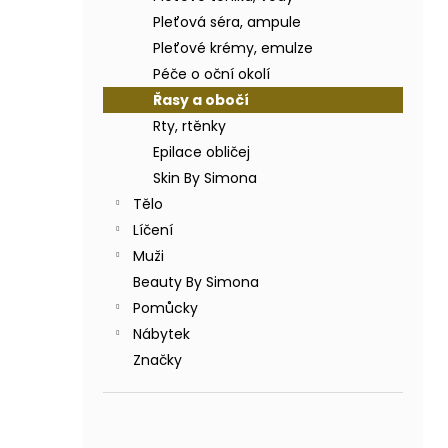
BODY BY SIMONA BANÁN ORGANICKÉ
a
RUČNĚ VYRÁBĚNÉ BAMBUCKÉ MÁSLO
Pleťová séra, ampule
n
200ML
Pleťové krémy, emulze
e
749 Kč
Péče o oční okolí
l
Řasy a obočí
Rty, rtěnky
Epilace obličej
Skin By Simona
Tělo
Líčení
Muži
Beauty By Simona
Pomůcky
Nábytek
Značky