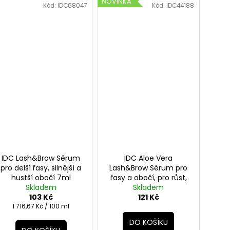
NOVINKA
Kód:
IDC68047
Kód:
IDC44188
IDC Lash&Brow Sérum
IDC Aloe Vera
pro delší řasy, silnější a
Lash&Brow Sérum pro
hustší obočí 7ml
řasy a obočí, pro růst,
Skladem
pružnost a vitalitu
Skladem
103 Kč
121 Kč
Měrná
1 716,67 Kč / 100 ml
cena:
DO KOŠÍKU