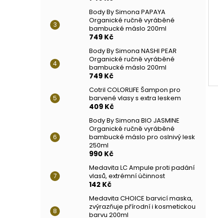
Body By Simona PAPAYA
Organické ručně vyráběné
bambucké máslo 200ml
749 Kč
Body By Simona NASHI PEAR
Organické ručně vyráběné
bambucké máslo 200ml
749 Kč
Cotril COLORLIFE Šampon pro
barvené vlasy s extra leskem
409 Kč
Body By Simona BIO JASMINE
Organické ručně vyráběné
bambucké máslo pro oslnivý lesk
250ml
990 Kč
Medavita LC Ampule proti padání
vlasů, extrémní účinnost
142 Kč
Medavita CHOICE barvicí maska,
zvýrazňuje přírodní i kosmetickou
barvu 200ml