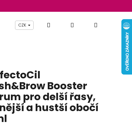
Hledat
Přihlášení
Nákupní
Beauty By Simona
Pomůcky
Nábytek
Z
CZK
košík
fectoCil
sh&Brow Booster
rum pro delší řasy,
lnější a hustší obočí
ml
Následující