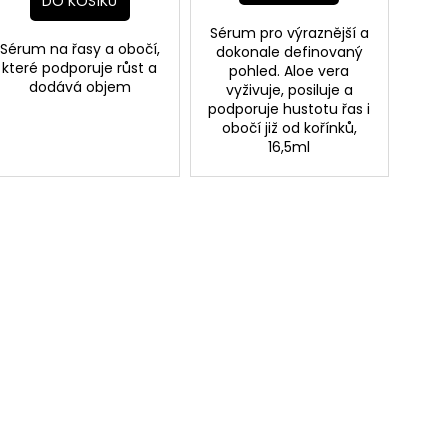
DO KOŠÍKU
Sérum pro výraznější a
Sérum na řasy a obočí,
dokonale definovaný
které podporuje růst a
pohled. Aloe vera
dodává objem
vyživuje, posiluje a
podporuje hustotu řas i
obočí již od kořínků,
16,5ml