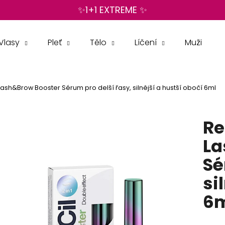
✨1+1 EXTREME ✨
Vlasy
Pleť
Tělo
Líčení
Muži
Co potřebujete najít?
Lash&Brow Booster Sérum pro delší řasy, silnější a hustší obočí 6ml
HLEDAT
Re
Doporučujeme
La
Sé
si
6