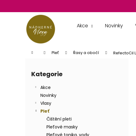
K
Přejít
na
o
obsah
Zpět
Zpět
š
do
do
í
Akce
Novinky
k
obchodu
obchodu
Domů
Pleť
Řasy a obočí
RefectoCil 
P
o
Kategorie
Přeskočit
s
kategorie
t
Akce
r
Novinky
a
Vlasy
n
Pleť
n
Čištění pleti
í
Pleťové masky
p
Pleťové tonika, vody