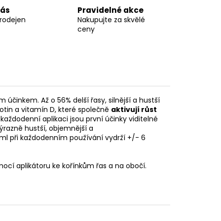
nás
Pravidelné akce
prodejen
Nakupujte za skvělé
ceny
účinkem. Až o 56% delší řasy, silnější a hustší
otin a vitamín D, které společně
aktivují růst
ři každodenní aplikaci jsou první účinky viditelné
výrazně hustší, objemnější a
 ml při každodenním používání vydrží +/- 6
ocí aplikátoru ke kořínkům řas a na obočí.