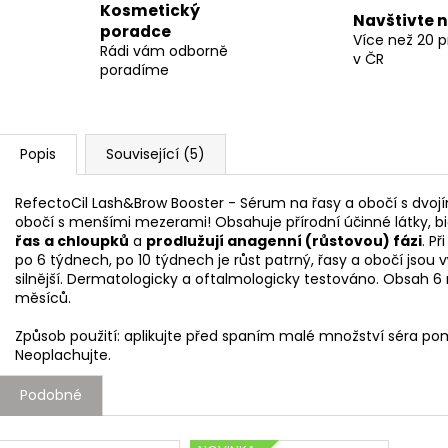
Kosmetický
Navštivte 
poradce
Více než 20 
Rádi vám odborně
v ČR
poradíme
Popis
Související (5)
RefectoCil Lash&Brow Booster - Sérum na řasy a obočí s dvojím 
obočí s menšími mezerami! Obsahuje přírodní účinné látky, bi
řas
a chloupků
a
prodlužují anagenní (růstovou) fázi
. P
po 6 týdnech, po 10 týdnech je růst patrný, řasy a obočí jsou 
silnější. Dermatologicky a oftalmologicky testováno. Obsah 6
měsíců.
Způsob použití: aplikujte před spaním malé množství séra pom
Neoplachujte.
Podobné