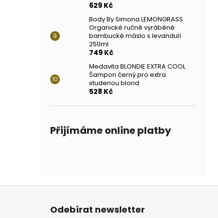
629 Kč
Body By Simona LEMONGRASS
Organické ručně vyráběné
bambucké máslo s levandulí
250ml
749 Kč
Medavita BLONDIE EXTRA COOL
Šampon černý pro extra
studenou blond
528 Kč
Přijímáme online platby
Z
á
Odebírat newsletter
p