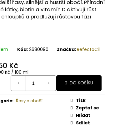
A PAPAYA ORGANICKÉ
elší řasy, silnější a hustší obočí. Přírodní
É BAMBUCKÉ MÁSLO
é látky, biotin a vitamín D aktivují růst
 chloupků a prodlužují růstovou fázi
adem
Kód:
2680090
Značka:
RefectoCil
350 Kč
ná
00 Kč / 100 ml
:
DO KOŠÍKU
Tisk
gorie
:
Řasy a obočí
Zeptat se
Hlídat
Sdílet