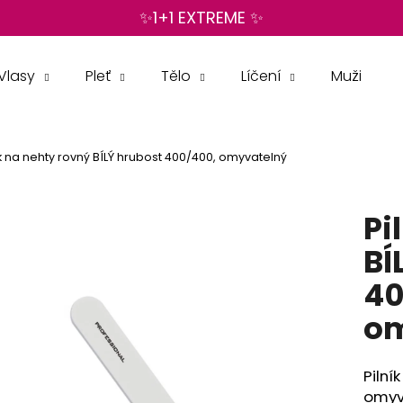
✨1+1 EXTREME ✨
Vlasy
Pleť
Tělo
Líčení
Muži
Co potřebujete najít?
ík na nehty rovný BÍLÝ hrubost 400/400, omyvatelný
HLEDAT
Pi
Doporučujeme
BÍ
40
om
Pilní
omyv