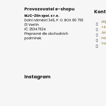
Provozovatel e-shopu
Kont
MJC-Zlín spol. s r.o.
Dolní náměstí 345, P. O. BOX 90 755
ob
01 Vsetín
+4
IČ: 25347624
Js
Přepravné dle obchodních
na
podmínek.
Yo
Instagram