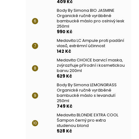
409 Kč
Body By Simona BIO JASMINE
Organické ručně vyráběné
bambucké máslo pro oslnivý lesk
250ml
990 Kč
Medavita LC Ampule proti padání
vlasů, extrémní účinnost
142 Kč
Medavita CHOICE barvicí maska,
zvýrazňuje přírodní i kosmetickou
barvu 200ml
629 Kč
Body By Simona LEMONGRASS
Organické ručně vyráběné
bambucké máslo s levandulí
250ml
749 Kč
Medavita BLONDIE EXTRA COOL
Šampon černý pro extra
studenou blond
528 Kč