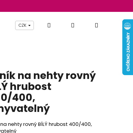
Hledat
Přihlášení
Nákupní
Beauty By Simona
Pomůcky
Nábytek
Z
CZK
košík
lník na nehty rovný
LÝ hrubost
0/400,
yvatelný
Následující
k na nehty rovný BÍLÝ hrubost 400/400,
atelný