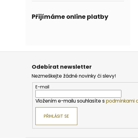
Přijímáme online platby
Z
á
Odebírat newsletter
p
Nezmeškejte žádné novinky či slevy!
a
t
E-mail
í
Vložením e-mailu souhlasíte s
podmínkami o
PŘIHLÁSIT SE