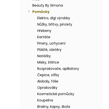
BODY BY SIMONA BANÁN ORGANICKÉ
a
RUČNĚ VYRÁBĚNÉ BAMBUCKÉ MÁSLO
Beauty By Simona
n
200ML
Pomůcky
e
749 Kč
Elektro, digi výrobky
l
Nůžky, břitvy, pinzety
Hřebeny
Kartáče
Pinety, uchycení
Pláště, zástěry
Natáčky
Misky, štětce
Rozprašovače, aplikátory
Čepice, síťky
Alobaly, fólie
Oprašováky
Kosmetické pomůcky
Koupelna
Brašny, kapsy, škola