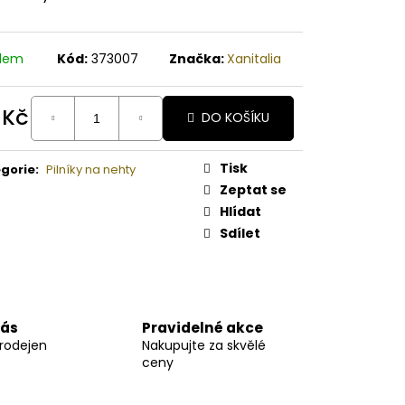
A PAPAYA ORGANICKÉ
É BAMBUCKÉ MÁSLO
adem
Kód:
373007
Značka:
Xanitalia
 Kč
DO KOŠÍKU
ná
:
Tisk
gorie
:
Pilníky na nehty
Zeptat se
Hlídat
Sdílet
nás
Pravidelné akce
prodejen
Nakupujte za skvělé
ceny