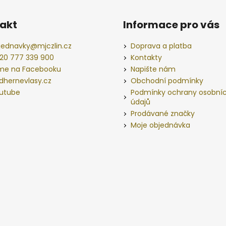
akt
Informace pro vás
jednavky
@
mjczlin.cz
Doprava a platba
20 777 339 900
Kontakty
me na Facebooku
Napište nám
dhernevlasy.cz
Obchodní podmínky
utube
Podmínky ochrany osobní
údajů
Prodávané značky
Moje objednávka