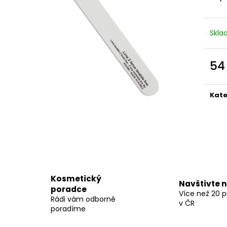
BODY BY SIMONA MELOUN ORGANICKÉ
BODY BY SIMON
RUČNĚ VYRÁBĚNÉ BAMBUCKÉ MÁSLO
RUČNĚ VYRÁBĚN
200ML
200ML
749 Kč
749 Kč
Skl
54
Měr
cena
Kate
Kosmetický
Navštivte 
poradce
Více než 20 
Rádi vám odborně
v ČR
poradíme