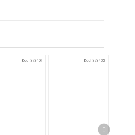
Kód:
373401
Kód:
373402
Další
produkt