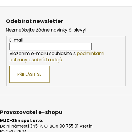
Z
á
Odebírat newsletter
p
Nezmeškejte žádné novinky či slevy!
a
t
E-mail
í
Vložením e-mailu souhlasíte s
podmínkami
ochrany osobních údajů
PŘIHLÁSIT SE
Provozovatel e-shopu
MJC-Zlín spol. s r.o.
Dolní náměstí 345, P. O. BOX 90 755 01 Vsetín
IČ: 25347624