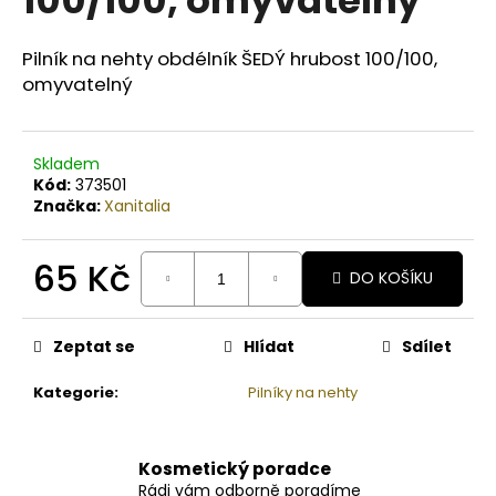
č
u
j
Pilník na nehty obdélník ŠEDÝ hrubost 100/100,
e
omyvatelný
m
e
Skladem
Kód:
373501
BODY
Značka:
Xanitalia
BY
SIMONA
LEMONGRASS
ORGANICKÉ
65 Kč
DO KOŠÍKU
RUČNĚ
VYRÁBĚNÉ
Měrná
BAMBUCKÉ
cena:
MÁSLO
Zeptat se
Hlídat
Sdílet
S
LEVANDULÍ
Kategorie
:
Pilníky na nehty
250ML
749
Kč
Kosmetický poradce
Rádi vám odborně poradíme