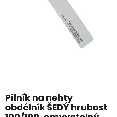
a
j
í
t
?
HLEDAT
D
o
p
Pilník na nehty
o
obdélník ŠEDÝ hrubost
r
u
100/100, omyvatelný