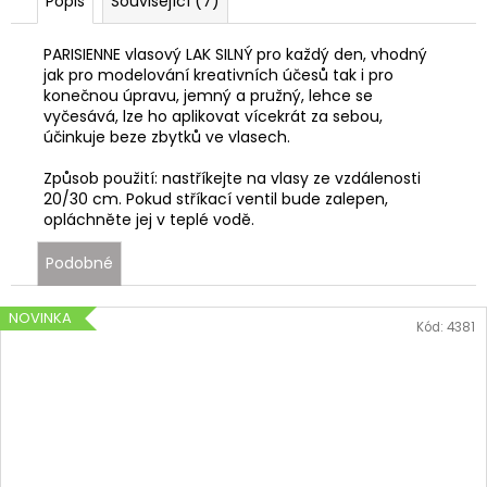
Popis
Související (7)
PARISIENNE vlasový LAK SILNÝ pro každý den, vhodný
jak pro modelování kreativních účesů tak i pro
konečnou úpravu, jemný a pružný, lehce se
vyčesává, lze ho aplikovat vícekrát za sebou,
účinkuje beze zbytků ve vlasech.
Způsob použití: nastříkejte na vlasy ze vzdálenosti
20/30 cm. Pokud stříkací ventil bude zalepen,
opláchněte jej v teplé vodě.
Podobné
NOVINKA
Kód:
4381