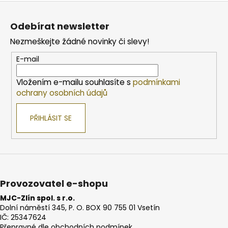
Z
á
Odebírat newsletter
p
Nezmeškejte žádné novinky či slevy!
a
t
E-mail
í
Vložením e-mailu souhlasíte s
podmínkami
ochrany osobních údajů
PŘIHLÁSIT SE
Provozovatel e-shopu
MJC-Zlín spol. s r.o.
Dolní náměstí 345, P. O. BOX 90 755 01 Vsetín
IČ: 25347624
Přepravné dle obchodních podmínek.