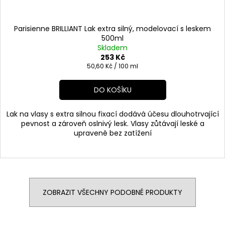
Parisienne BRILLIANT Lak extra silný, modelovací s leskem
500ml
Skladem
253 Kč
Měrná
50,60 Kč / 100 ml
cena:
DO KOŠÍKU
Lak na vlasy s extra silnou fixací dodává účesu dlouhotrvající
pevnost a zároveň oslnivý lesk. Vlasy zůtávají leské a
upraveně bez zatížení
ZOBRAZIT VŠECHNY PODOBNÉ PRODUKTY