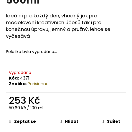
č
u
j
Ideální pro každý den, vhodný jak pro
e
modelování kreativních účesů tak i pro
m
konečnou úpravu, jemný a pružný, lehce se
e
vyčesává
BODY
Položka byla vyprodána…
BY
SIMONA
BIO
JASMINE
Vyprodáno
ORGANICKÉ
Kód:
4371
RUČNĚ
Značka:
Parisienne
VYRÁBĚNÉ
BAMBUCKÉ
MÁSLO
253 Kč
PRO
OSLNIVÝ
Měrná
50,60 Kč / 100 ml
LESK
cena:
250ML
Zeptat se
Hlídat
Sdílet
990
Kč