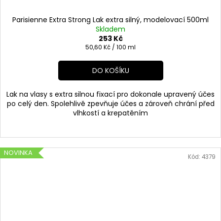
Parisienne Extra Strong Lak extra silný, modelovací 500ml
Skladem
253 Kč
Měrná
50,60 Kč / 100 ml
cena:
DO KOŠÍKU
Lak na vlasy s extra silnou fixací pro dokonale upravený účes
po celý den. Spolehlivě zpevňuje účes a zároveň chrání před
vlhkostí a krepatěním
NOVINKA
Kód:
4379