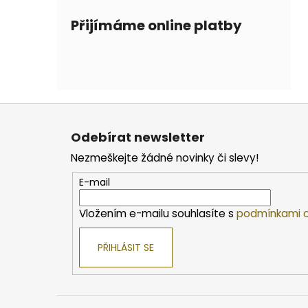
Přijímáme online platby
Z
á
Odebírat newsletter
p
Nezmeškejte žádné novinky či slevy!
a
t
E-mail
í
Vložením e-mailu souhlasíte s
podmínkami o
PŘIHLÁSIT SE