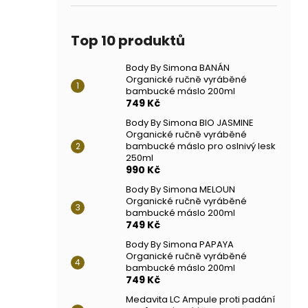
Top 10 produktů
Body By Simona BANÁN
Organické ručně vyráběné
bambucké máslo 200ml
749 Kč
Body By Simona BIO JASMINE
Organické ručně vyráběné
bambucké máslo pro oslnivý lesk
250ml
990 Kč
Body By Simona MELOUN
Organické ručně vyráběné
bambucké máslo 200ml
749 Kč
Body By Simona PAPAYA
Organické ručně vyráběné
bambucké máslo 200ml
749 Kč
Medavita LC Ampule proti padání