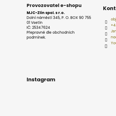
Provozovatel e-shopu
Kont
MJC-Zlín spol. s r.o.
Dolní náměstí 345, P. O. BOX 90 755
ob
01 Vsetín
+4
IČ: 25347624
Js
Přepravné dle obchodních
na
podmínek.
Yo
Instagram