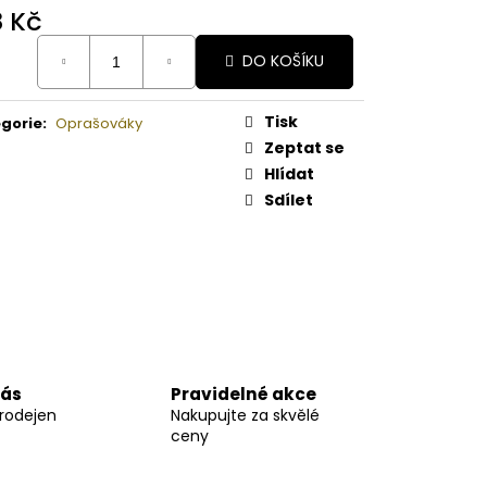
A MELOUN ORGANICKÉ
8 Kč
É BAMBUCKÉ MÁSLO
ná
DO KOŠÍKU
:
Tisk
gorie
:
Oprašováky
Zeptat se
Hlídat
Sdílet
nás
Pravidelné akce
prodejen
Nakupujte za skvělé
ceny