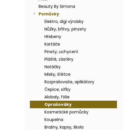
BODY BY SIMONA BANÁN ORGANICKÉ
a
RUČNĚ VYRÁBĚNÉ BAMBUCKÉ MÁSLO
Beauty By Simona
n
200ML
Pomůcky
e
749 Kč
Elektro, digi výrobky
l
Nůžky, břitvy, pinzety
Hřebeny
Kartáče
Pinety, uchycení
Pláště, zástěry
Natáčky
Misky, štětce
Rozprašovače, aplikátory
Čepice, síťky
Alobaly, fólie
Oprašováky
Kosmetické pomůcky
Koupelna
Brašny, kapsy, škola