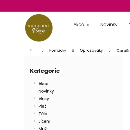
K
Přejít
na
o
obsah
Zpět
Zpět
š
do
do
í
Akce
Novinky
k
obchodu
obchodu
Domů
Pomůcky
Oprašováky
Oprašo
P
o
Kategorie
Přeskočit
s
kategorie
t
Akce
r
Novinky
a
Vlasy
n
Pleť
n
Tělo
í
Líčení
p
Muži