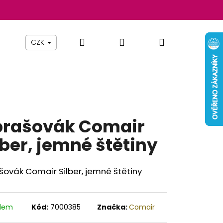
Hledat
Přihlášení
Nákupní
Beauty By Simona
Pomůcky
Nábytek
Z
CZK
košík
rašovák Comair
lber, jemné štětiny
ovák Comair Silber, jemné štětiny
Následující
adem
Kód:
7000385
Značka:
Comair