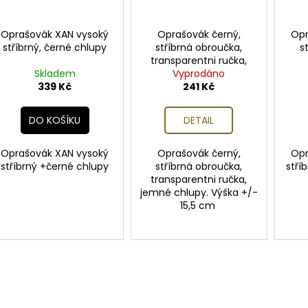
Oprašovák XAN vysoký
Oprašovák černý,
Opr
stříbrný, černé chlupy
stříbrná obroučka,
s
transparentni ručka,
Skladem
jemné chlupy
Vyprodáno
339 Kč
241 Kč
DO KOŠÍKU
DETAIL
Oprašovák XAN vysoký
Oprašovák černý,
Opr
stříbrný +černé chlupy
stříbrná obroučka,
stří
transparentni ručka,
jemné chlupy. Výška +/-
15,5 cm