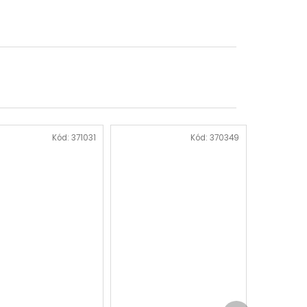
Kód:
371031
Kód:
370349
Další