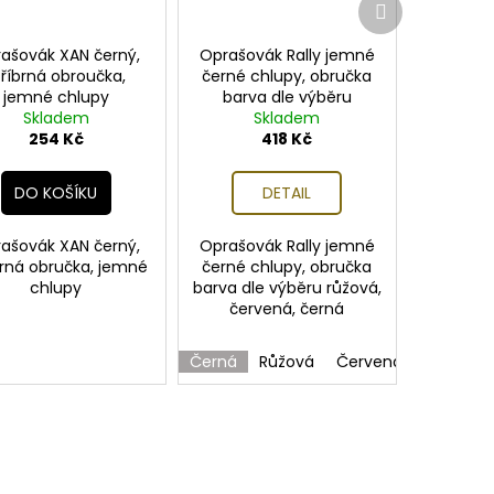
produkt
ašovák XAN černý,
Oprašovák Rally jemné
tříbrná obroučka,
černé chlupy, obručka
jemné chlupy
barva dle výběru
Skladem
Skladem
254 Kč
418 Kč
DO KOŠÍKU
DETAIL
ašovák XAN černý,
Oprašovák Rally jemné
brná obručka, jemné
černé chlupy, obručka
chlupy
barva dle výběru růžová,
červená, černá
Černá
Růžová
Červená