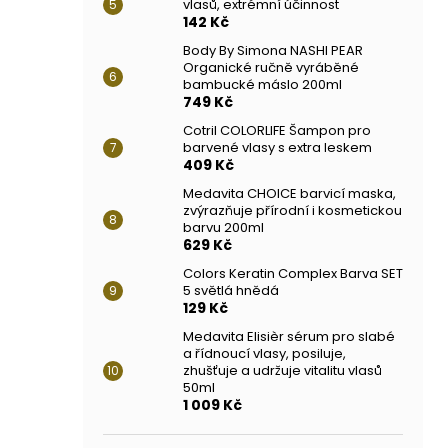
vlasů, extrémní účinnost
142 Kč
Body By Simona NASHI PEAR
Organické ručně vyráběné
bambucké máslo 200ml
749 Kč
Cotril COLORLIFE Šampon pro
barvené vlasy s extra leskem
409 Kč
Medavita CHOICE barvicí maska,
zvýrazňuje přírodní i kosmetickou
barvu 200ml
629 Kč
Colors Keratin Complex Barva SET
5 světlá hnědá
129 Kč
Medavita Elisièr sérum pro slabé
a řídnoucí vlasy, posiluje,
zhušťuje a udržuje vitalitu vlasů
50ml
1 009 Kč