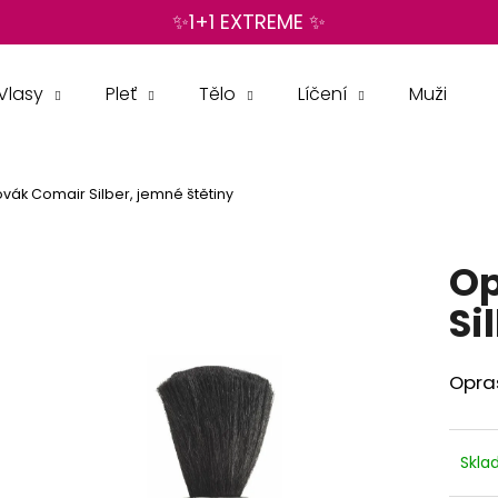
✨1+1 EXTREME ✨
Vlasy
Pleť
Tělo
Líčení
Muži
Co potřebujete najít?
vák Comair Silber, jemné štětiny
HLEDAT
Op
Doporučujeme
Si
Opraš
Skl