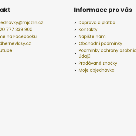
akt
Informace pro vás
jednavky
@
mjczlin.cz
Doprava a platba
20 777 339 900
Kontakty
me na Facebooku
Napište nám
dhernevlasy.cz
Obchodní podmínky
utube
Podmínky ochrany osobní
údajů
Prodávané značky
Moje objednávka