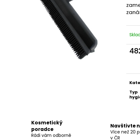
BODY BY SIMONA MELOUN ORGANICKÉ
BODY BY SIMON
zamet
RUČNĚ VYRÁBĚNÉ BAMBUCKÉ MÁSLO
RUČNĚ VYRÁBĚN
zanáš
200ML
200ML
749 Kč
749 Kč
Skl
48
Měr
cena
Kate
Typ
hygi
Kosmetický
Navštivte 
poradce
Více než 20 
Rádi vám odborně
v ČR