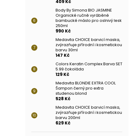
409 Kč
Body By Simona BIO JASMINE
Organické ručně vyráběné
bambucké máslo pro oslnivý lesk
250ml
990 Kč
Medavita CHOICE barvicí maska,
zvýrazňuje přírodní i kosmetickou
barvu 30ml
147 Kč
Colors Keratin Complex Barva SET
5.99 čokoláda
129 Kč
Medavita BLONDIE EXTRA COOL
Šampon černý pro extra
studenou blond
528 Kč
Medavita CHOICE barvicí maska,
zvýrazňuje přírodní i kosmetickou
barvu 200ml
629 Kč