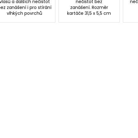
vlasů a dalších nečistot
nečistot bez
neč
ez zanášení i pro stírání
zanášení. Rozměr
vlhkých povrchů
kartáče 31,5 x 5,5 cm