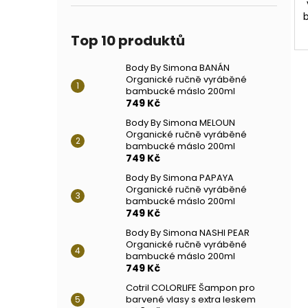
b
Top 10 produktů
Body By Simona BANÁN
Organické ručně vyráběné
bambucké máslo 200ml
749 Kč
Body By Simona MELOUN
Organické ručně vyráběné
bambucké máslo 200ml
749 Kč
Body By Simona PAPAYA
Organické ručně vyráběné
bambucké máslo 200ml
749 Kč
Body By Simona NASHI PEAR
Organické ručně vyráběné
bambucké máslo 200ml
749 Kč
Cotril COLORLIFE Šampon pro
barvené vlasy s extra leskem