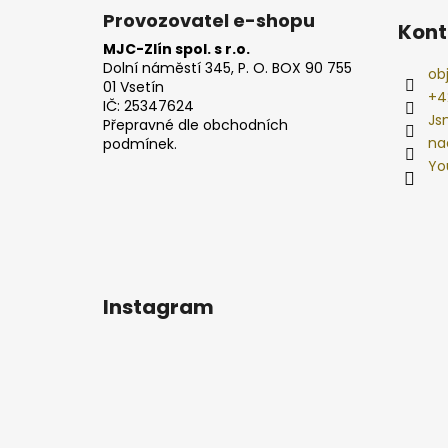
Provozovatel e-shopu
Kont
MJC-Zlín spol. s r.o.
Dolní náměstí 345, P. O. BOX 90 755
ob
01 Vsetín
+4
IČ: 25347624
Js
Přepravné dle obchodních
na
podmínek.
Yo
Instagram