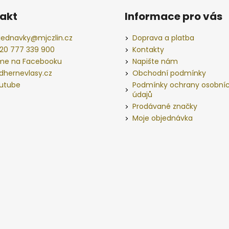
akt
Informace pro vás
jednavky
@
mjczlin.cz
Doprava a platba
20 777 339 900
Kontakty
me na Facebooku
Napište nám
dhernevlasy.cz
Obchodní podmínky
utube
Podmínky ochrany osobní
údajů
Prodávané značky
Moje objednávka