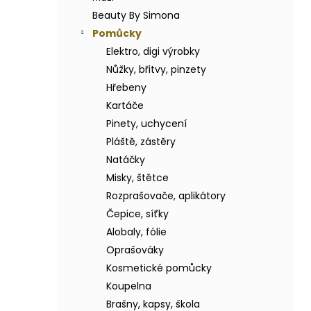
BODY BY SIMONA BANÁN ORGANICKÉ
a
RUČNĚ VYRÁBĚNÉ BAMBUCKÉ MÁSLO
Beauty By Simona
n
200ML
Pomůcky
e
749 Kč
Elektro, digi výrobky
l
Nůžky, břitvy, pinzety
Hřebeny
Kartáče
Pinety, uchycení
Pláště, zástěry
Natáčky
Misky, štětce
Rozprašovače, aplikátory
Čepice, síťky
Alobaly, fólie
Oprašováky
Kosmetické pomůcky
Koupelna
Brašny, kapsy, škola