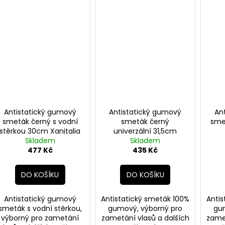
Antistatický gumový
Antistatický gumový
An
smeták černý s vodní
smeták černý
sme
stěrkou 30cm Xanitalia
univerzální 31,5cm
Skladem
Xanitalia
Skladem
477 Kč
435 Kč
DO KOŠÍKU
DO KOŠÍKU
Antistatický gumový
Antistatický smeták 100%
Antis
smeták s vodní stěrkou,
gumový, výborný pro
gu
výborný pro zametání
zametání vlasů a dalších
zamet