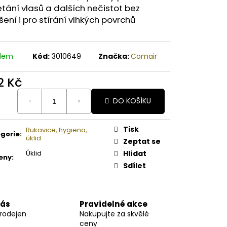
A PAPAYA ORGANICKÉ
ání vlasů a dalších nečistot bez
É BAMBUCKÉ MÁSLO
ení i pro stírání vlhkých povrchů
adem
Kód:
3010649
Značka:
Comair
2 Kč
ná
DO KOŠÍKU
:
Tisk
Rukavice, hygiena,
gorie
:
úklid
Zeptat se
Úklid
Hlídat
eny
:
Sdílet
nás
Pravidelné akce
prodejen
Nakupujte za skvělé
ceny