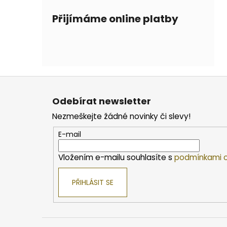
Přijímáme online platby
Z
á
Odebírat newsletter
p
Nezmeškejte žádné novinky či slevy!
a
t
E-mail
í
Vložením e-mailu souhlasíte s
podmínkami o
PŘIHLÁSIT SE