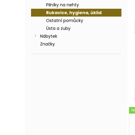
Pilníky na nehty
Rukavice, hygiena, úklid
Ostatní pomůcky
Ústa a zuby
Nábytek
Značky
N