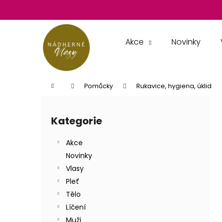
K
Přejít
na
o
obsah
Zpět
Zpět
š
do
do
í
Akce
Novinky
k
obchodu
obchodu
Domů
Pomůcky
Rukavice, hygiena, úklid
P
o
Kategorie
Přeskočit
s
kategorie
t
Akce
r
Novinky
a
Vlasy
n
Pleť
n
Tělo
í
Líčení
p
Muži