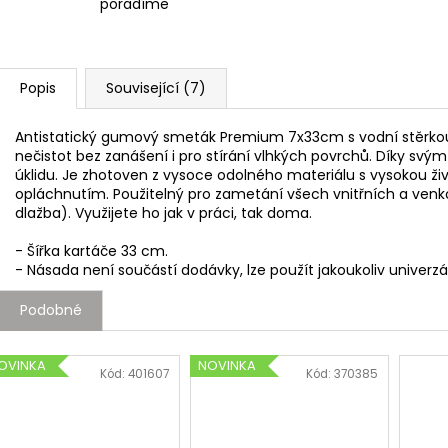
poradíme
Popis
Související (7)
Antistatický gumový smeták Premium 7x33cm s vodní stěrkou,
nečistot bez zanášení i pro stírání vlhkých povrchů. Díky s
úklidu. Je zhotoven z vysoce odolného materiálu s vysokou ži
opláchnutím. Použitelný pro zametání všech vnitřních a venko
dlažba). Využijete ho jak v práci, tak doma.
- Šířka kartáče 33 cm.
- Násada není součástí dodávky, lze použít jakoukoliv unive
Podobné
OVINKA
NOVINKA
Kód:
401607
Kód:
370385