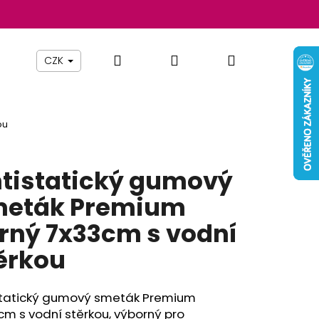
Hledat
Přihlášení
Nákupní
Beauty By Simona
Pomůcky
Nábytek
Z
CZK
košík
ou
tistatický gumový
eták Premium
rný 7x33cm s vodní
ěrkou
Následující
statický gumový smeták Premium
m s vodní stěrkou, výborný pro