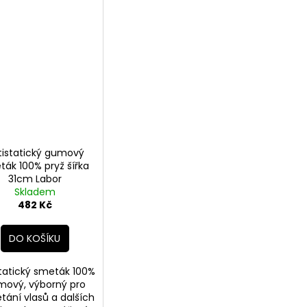
tistatický gumový
ták 100% pryž šířka
31cm Labor
Skladem
482 Kč
DO KOŠÍKU
tatický smeták 100%
mový, výborný pro
ání vlasů a dalších