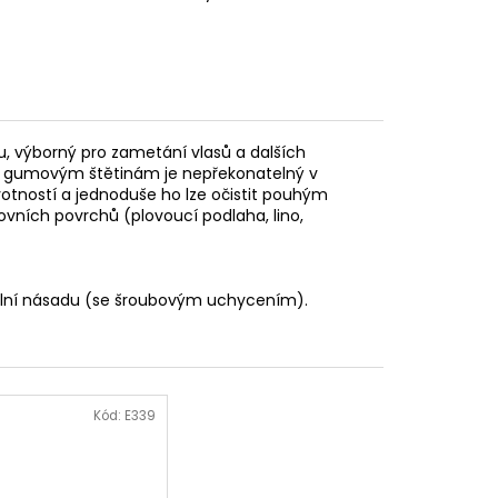
 výborný pro zametání vlasů a dalších
vým gumovým štětinám je nepřekonatelný v
votností a jednoduše ho lze očistit pouhým
vních povrchů (plovoucí podlaha, lino,
rzální násadu (se šroubovým uchycením).
Kód:
E339