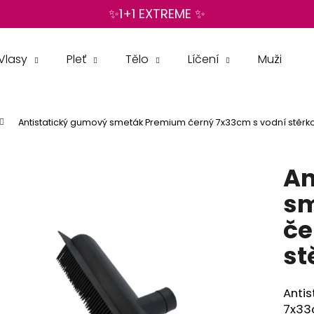
✨1+1 EXTREME ✨
Vlasy
Pleť
Tělo
Líčení
Muži
Co potřebujete najít?
Antistatický gumový smeták Premium černý 7x33cm s vodní stěrk
HLEDAT
An
Doporučujeme
sm
če
st
Anti
7x33c