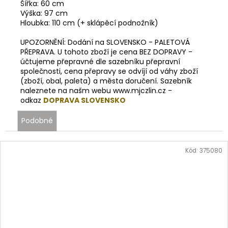
Šířka: 60 cm
Výška: 97 cm
Hloubka: 110 cm (+ sklápěcí podnožník)
UPOZORNĚNÍ: Dodání na SLOVENSKO - PALETOVÁ
PŘEPRAVA. U tohoto zboží je cena BEZ DOPRAVY -
účtujeme přepravné dle sazebníku přepravní
společnosti, cena přepravy se odvíjí od váhy zboží
(zboží, obal, paleta) a města doručení. Sazebník
naleznete na našm webu www.mjczlin.cz -
odkaz
DOPRAVA SLOVENSKO
Podobné
Kód:
375080