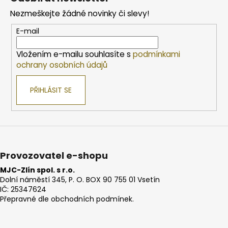
p
Nezmeškejte žádné novinky či slevy!
a
t
E-mail
í
Vložením e-mailu souhlasíte s
podmínkami
ochrany osobních údajů
PŘIHLÁSIT SE
Provozovatel e-shopu
MJC-Zlín spol. s r.o.
Dolní náměstí 345, P. O. BOX 90 755 01 Vsetín
IČ: 25347624
Přepravné dle obchodních podmínek.