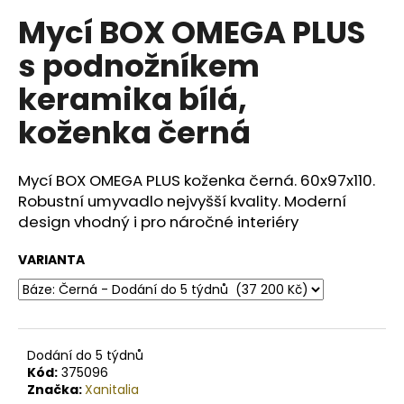
č
u
Mycí BOX OMEGA PLUS
j
s podnožníkem
e
m
keramika bílá,
e
koženka černá
BODY
BY
Mycí BOX OMEGA PLUS koženka černá.
60x97x110.
SIMONA
Robustní umyvadlo nejvyšší kvality. Moderní
BANÁN
ORGANICKÉ
design vhodný i pro náročné interiéry
RUČNĚ
VYRÁBĚNÉ
VARIANTA
BAMBUCKÉ
MÁSLO
200ML
749
Kč
Dodání do 5 týdnů
Kód:
375096
Značka:
Xanitalia