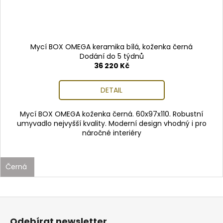
Mycí BOX OMEGA keramika bílá, koženka černá
Dodání do 5 týdnů
36 220 Kč
DETAIL
Mycí BOX OMEGA koženka černá. 60x97x110. Robustní
umyvadlo nejvyšší kvality. Moderní design vhodný i pro
náročné interiéry
Černá
Z
á
Odebírat newsletter