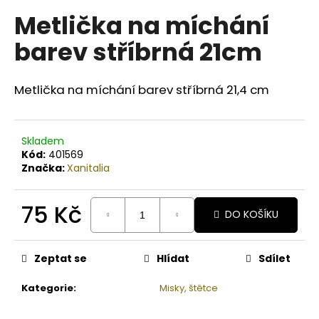
č
u
Metlička na míchání
j
barev stříbrná 21cm
e
m
e
Metlička na míchání barev stříbrná 21,4 cm
MEDAVITA
LC
Skladem
AMPULE
Kód:
401569
PROTI
Značka:
Xanitalia
PADÁNÍ
VLASŮ,
EXTRÉMNÍ
75 Kč
ÚČINNOST
DO KOŠÍKU
142
Měrná
Kč
cena:
Zeptat se
Hlídat
Sdílet
Kategorie
:
Misky, štětce