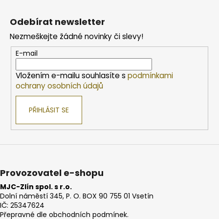
Z
á
Odebírat newsletter
p
Nezmeškejte žádné novinky či slevy!
a
t
E-mail
í
Vložením e-mailu souhlasíte s
podmínkami
ochrany osobních údajů
PŘIHLÁSIT SE
Provozovatel e-shopu
MJC-Zlín spol. s r.o.
Dolní náměstí 345, P. O. BOX 90 755 01 Vsetín
IČ: 25347624
Přepravné dle obchodních podmínek.