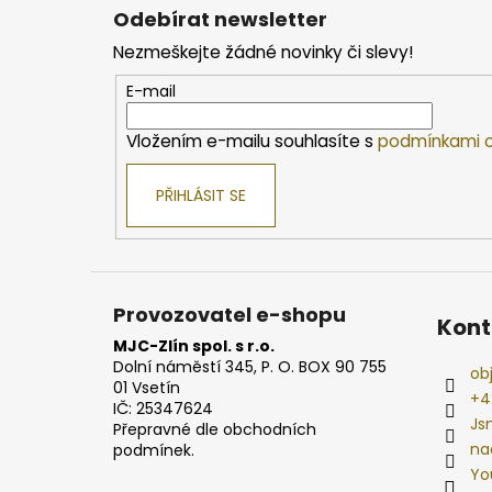
á
Odebírat newsletter
p
Nezmeškejte žádné novinky či slevy!
a
t
E-mail
í
Vložením e-mailu souhlasíte s
podmínkami o
PŘIHLÁSIT SE
Provozovatel e-shopu
Kont
MJC-Zlín spol. s r.o.
Dolní náměstí 345, P. O. BOX 90 755
ob
01 Vsetín
+4
IČ: 25347624
Js
Přepravné dle obchodních
na
podmínek.
Yo