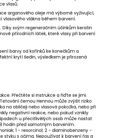
ce vlasů.
ace arganového oleje má výborné vyživující,
zaci vlasového vlákna během barvení.
. Díky svým regeneračním účinkům keratin
nově přírodních látek, které vlasy při barvení
ení barvy od kořínků ke konečkům a
ektní krytí šedin, výsledkem je přirozená
ce. Přečtěte si instrukce a řiďte se jimi.
 Tetování černou Hennou může zvýšit riziko
a na obličeji nebo vlasová pokožka, nebo při
nikly negativní reakce, nebo pokud vznikly
řípadech u přecitlivělých osob může nastat
i 48 hodin před samotným barvením.
oniak; 1 - resorcinol; 2 - diaminobenzeny -
 styku s očima. Nepoužívat k barvení řas a