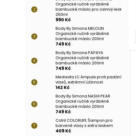
Organické ručně vyráběné
bambucké máslo pro oslnivý lesk
250ml
990 Kč
Body By Simona MELOUN
Organické ručně vyráběné
bambucké máslo 200ml
749 Kč
Body By Simona PAPAYA
Organické ručně vyráběné
bambucké máslo 200ml
749 Kč
Medavita LC Ampule proti padání
vlasů, extrémní účinnost
142 Kč
Body By Simona NASHI PEAR
Organické ručně vyráběné
bambucké máslo 200ml
749 Kč
Cotril COLORLIFE Šampon pro
barvené vlasy s extra leskem
409 Kč