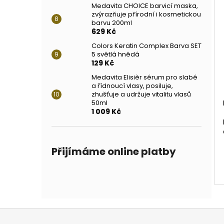
Medavita CHOICE barvicí maska,
zvýrazňuje přírodní i kosmetickou
barvu 200ml
629 Kč
Colors Keratin Complex Barva SET
5 světlá hnědá
129 Kč
Medavita Elisièr sérum pro slabé
a řídnoucí vlasy, posiluje,
zhušťuje a udržuje vitalitu vlasů
50ml
1 009 Kč
Přijímáme online platby
Z