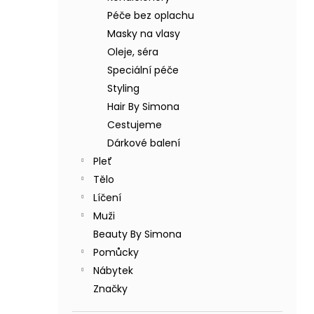
BODY BY SIMONA BANÁN ORGANICKÉ
a
RUČNĚ VYRÁBĚNÉ BAMBUCKÉ MÁSLO
Péče bez oplachu
n
200ML
Masky na vlasy
e
749 Kč
Oleje, séra
l
Speciální péče
Styling
Hair By Simona
Cestujeme
Dárkové balení
Pleť
Tělo
Líčení
Muži
Beauty By Simona
Pomůcky
Nábytek
Značky