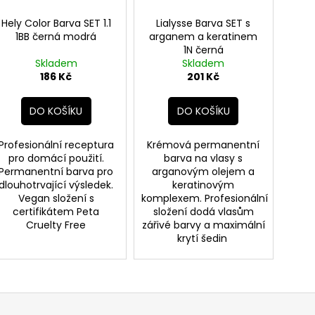
Hely Color Barva SET 1.1
Lialysse Barva SET s
1BB černá modrá
arganem a keratinem
1N černá
Skladem
Skladem
186 Kč
201 Kč
DO KOŠÍKU
DO KOŠÍKU
Profesionální receptura
Krémová permanentní
pro domácí použití.
barva na vlasy s
Permanentní barva pro
arganovým olejem a
dlouhotrvající výsledek.
keratinovým
Vegan složení s
komplexem. Profesionální
certifikátem Peta
složení dodá vlasům
Cruelty Free
zářivé barvy a maximální
krytí šedin