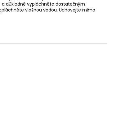
itě a důkladně vypláchněte dostatečným
 opláchněte vlažnou vodou. Uchovejte mimo