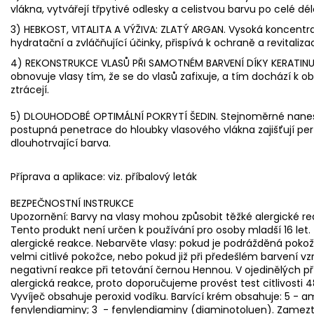
vlákna, vytvářejí třpytivé odlesky a celistvou barvu po celé dél
3) HEBKOST, VITALITA A VÝŽIVA: ZLATÝ ARGAN. Vysoká koncentr
hydratační a zvláčňující účinky, přispívá k ochraně a revitali
4) REKONSTRUKCE VLASŮ PŘI SAMOTNÉM BARVENÍ DÍKY KERATINU
obnovuje vlasy tím, že se do vlasů zafixuje, a tím dochází k ob
ztrácejí.
5) DLOUHODOBÉ OPTIMÁLNÍ POKRYTÍ ŠEDIN. Stejnoměrné nanes
postupná penetrace do hloubky vlasového vlákna zajišťují perf
dlouhotrvající barva.
Příprava a aplikace: viz. příbalový leták
BEZPEČNOSTNÍ INSTRUKCE
Upozornění: Barvy na vlasy mohou způsobit těžké alergické reak
Tento produkt není určen k používání pro osoby mladší 16 let.
alergické reakce. Nebarvěte vlasy: pokud je podrážděná pokožk
velmi citlivé pokožce, nebo pokud již při předešlém barvení vz
negativní reakce při tetování černou Hennou. V ojedinělých p
alergická reakce, proto doporučujeme provést test citlivost
Vyvíječ obsahuje peroxid vodíku. Barvící krém obsahuje: 5 - am
fenylendiaminy; 3 - fenylendiaminy (diaminotoluen). Zamezte