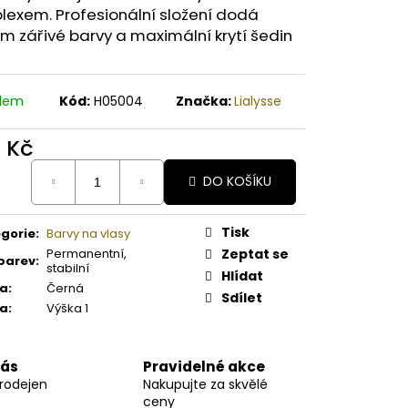
A MELOUN ORGANICKÉ
lexem. Profesionální složení dodá
É BAMBUCKÉ MÁSLO
m zářivé barvy a maximální krytí šedin
adem
Kód:
H05004
Značka:
Lialysse
1 Kč
ná
DO KOŠÍKU
:
Tisk
gorie
:
Barvy na vlasy
Permanentní,
Zeptat se
barev
:
stabilní
Hlídat
va
:
Černá
Sdílet
ka
:
Výška 1
nás
Pravidelné akce
prodejen
Nakupujte za skvělé
ceny