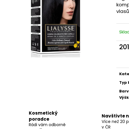
BODY BY SIMONA BIO JASMINE
BODY BY SIMON
komp
ORGANICKÉ RUČNĚ VYRÁBĚNÉ
RUČNĚ VYRÁBĚN
vlasů
BAMBUCKÉ MÁSLO PRO OSLNIVÝ LESK
200ML
250ML
749 Kč
990 Kč
Skl
20
Měr
cena
Kate
Typ 
Bar
Výš
Kosmetický
Navštivte 
poradce
Více než 20 
Rádi vám odborně
v ČR