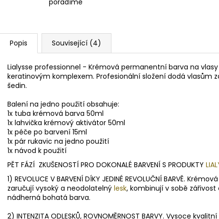
poradíme
Popis
Související (4)
Lialysse professionnel - Krémová permanentní barva na vla
keratinovým komplexem. Profesionální složení dodá vlasům zá
šedin.
Balení na jedno použití obsahuje:
1x tuba krémová barva 50ml
1x lahvička krémový aktivátor 50ml
1x péče po barvení 15ml
1x pár rukavic na jedno použití
1x návod k použití
PĚT FÁZÍ ZKUŠENOSTÍ PRO DOKONALÉ BARVENÍ S PRODUKTY
LIA
1) REVOLUCE V BARVENÍ DÍKY JEDINÉ REVOLUČNÍ BARVĚ. Krémová 
zaručují vysoký a neodolatelný
lesk
, kombinují v sobě zářivost
nádherná bohatá barva.
2) INTENZITA ODLESKŮ, ROVNOMĚRNOST BARVY. Vysoce kvalitní 