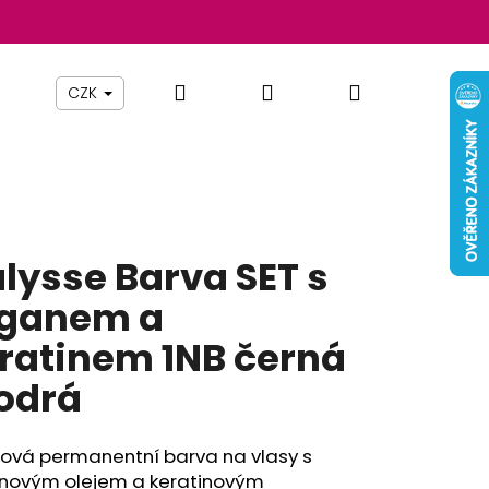
Hledat
Přihlášení
Nákupní
Beauty By Simona
Pomůcky
Nábytek
Z
CZK
košík
alysse Barva SET s
ganem a
ratinem 1NB černá
odrá
Následující
ová permanentní barva na vlasy s
novým olejem a keratinovým