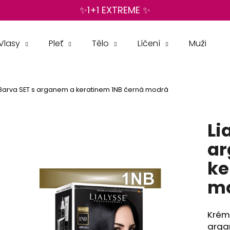
✨1+1 EXTREME ✨
Vlasy
Pleť
Tělo
Líčení
Muži
Co potřebujete najít?
 Barva SET s arganem a keratinem 1NB černá modrá
HLEDAT
Li
Doporučujeme
ar
ke
m
Krém
arga