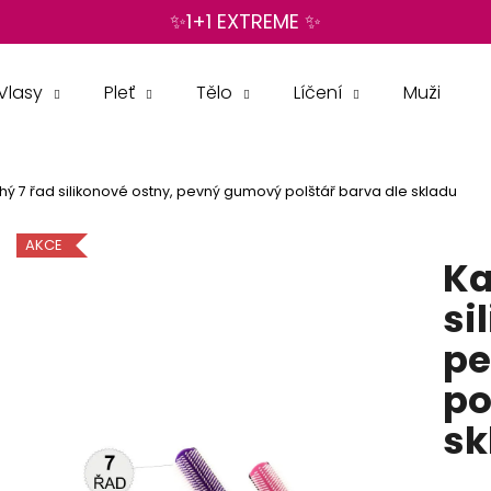
✨1+1 EXTREME ✨
Vlasy
Pleť
Tělo
Líčení
Muži
Co potřebujete najít?
hý 7 řad silikonové ostny, pevný gumový polštář barva dle skladu
HLEDAT
AKCE
Ka
Doporučujeme
si
pe
po
sk