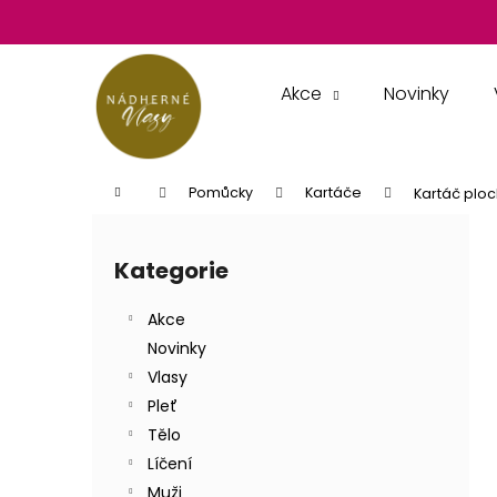
K
Přejít
na
o
obsah
Zpět
Zpět
š
do
do
í
Akce
Novinky
k
obchodu
obchodu
Domů
Pomůcky
Kartáče
Kartáč ploc
P
o
Kategorie
Přeskočit
s
kategorie
t
Akce
r
Novinky
a
Vlasy
n
Pleť
n
Tělo
í
Líčení
p
Muži