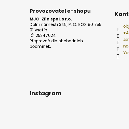
Provozovatel e-shopu
Kont
MJC-Zlín spol. s r.o.
Dolní náměstí 345, P. O. BOX 90 755
ob
01 Vsetín
+4
IČ: 25347624
Js
Přepravné dle obchodních
na
podmínek.
Yo
Instagram