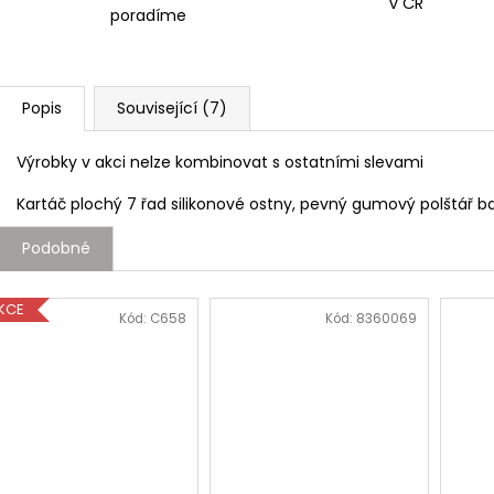
v ČR
poradíme
Popis
Související (7)
Výrobky v akci nelze kombinovat s ostatními slevami
Kartáč plochý 7 řad silikonové ostny, pevný gumový polštář ba
Podobné
KCE
Kód:
C658
Kód:
8360069