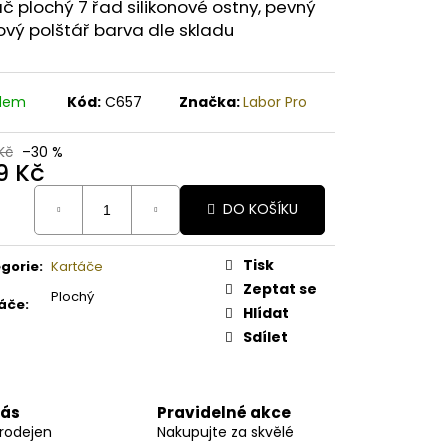
A PAPAYA ORGANICKÉ
č plochý 7 řad silikonové ostny, pevný
É BAMBUCKÉ MÁSLO
vý polštář barva dle skladu
adem
Kód:
C657
Značka:
Labor Pro
Kč
–30 %
9 Kč
ná
DO KOŠÍKU
:
Tisk
gorie
:
Kartáče
Zeptat se
Plochý
áče
:
Hlídat
Sdílet
nás
Pravidelné akce
prodejen
Nakupujte za skvělé