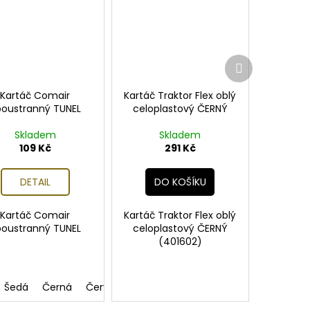
Další
produkt
Kartáč Comair
Kartáč Traktor Flex oblý
oustranný TUNEL
celoplastový ČERNÝ
Skladem
Skladem
109 Kč
291 Kč
DETAIL
DO KOŠÍKU
Kartáč Comair
Kartáč Traktor Flex oblý
oustranný TUNEL
celoplastový ČERNÝ
(401602)
Šedá
Černá
Červená
Modrá