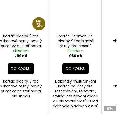
507
KČ
–41 %
Kartáč plochý 9 řad
Kartáč Denman D4
silikonové ostny, pevný
plochý 9 řad hladké
ob
gumový polštář barva
ostny, pro česání,
dle skladu
Skladem
fénování, kadeře i
Skladem
299 Kč
uhlazování
986 Kč
DO KOŠÍKU
DO KOŠÍKU
Kartáč plochý 9 řad
Dokonalý multifunkční
silikonové ostny, pevný
kartáč na vlasy pro
ob
gumový polštář barva
rozčesávání, fénování,
dle skladu
styling, definování kadeří
a uhlazování vlasů, 9 řad
dokonale hladkých ostnů
Bílá