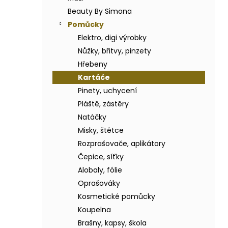
BODY BY SIMONA BANÁN ORGANICKÉ
a
RUČNĚ VYRÁBĚNÉ BAMBUCKÉ MÁSLO
Beauty By Simona
n
200ML
Pomůcky
e
749 Kč
Elektro, digi výrobky
l
Nůžky, břitvy, pinzety
Hřebeny
Kartáče
Pinety, uchycení
Pláště, zástěry
Natáčky
Misky, štětce
Rozprašovače, aplikátory
Čepice, síťky
Alobaly, fólie
Oprašováky
Kosmetické pomůcky
Koupelna
Brašny, kapsy, škola