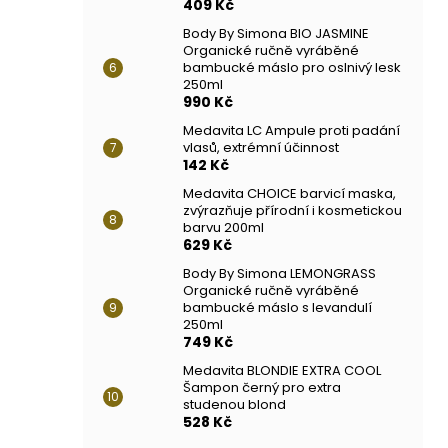
409 Kč
Body By Simona BIO JASMINE
Organické ručně vyráběné
bambucké máslo pro oslnivý lesk
250ml
990 Kč
Medavita LC Ampule proti padání
vlasů, extrémní účinnost
142 Kč
Medavita CHOICE barvicí maska,
zvýrazňuje přírodní i kosmetickou
barvu 200ml
629 Kč
Body By Simona LEMONGRASS
Organické ručně vyráběné
bambucké máslo s levandulí
250ml
749 Kč
Medavita BLONDIE EXTRA COOL
Šampon černý pro extra
studenou blond
528 Kč