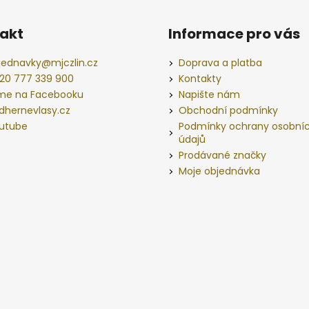
akt
Informace pro vás
jednavky
@
mjczlin.cz
Doprava a platba
20 777 339 900
Kontakty
me na Facebooku
Napište nám
dhernevlasy.cz
Obchodní podmínky
utube
Podmínky ochrany osobní
údajů
Prodávané značky
Moje objednávka