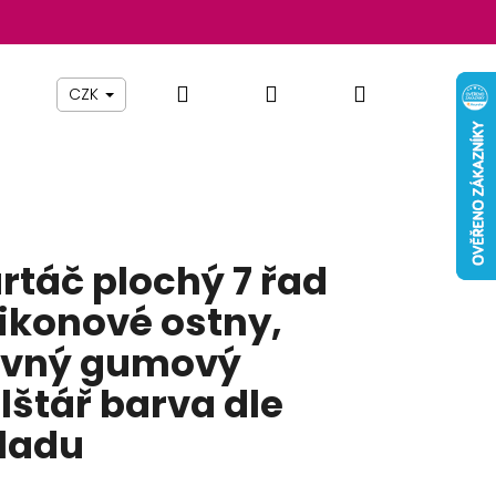
Hledat
Přihlášení
Nákupní
Beauty By Simona
Pomůcky
Nábytek
Z
CZK
košík
rtáč plochý 7 řad
likonové ostny,
vný gumový
lštář barva dle
ladu
Následující