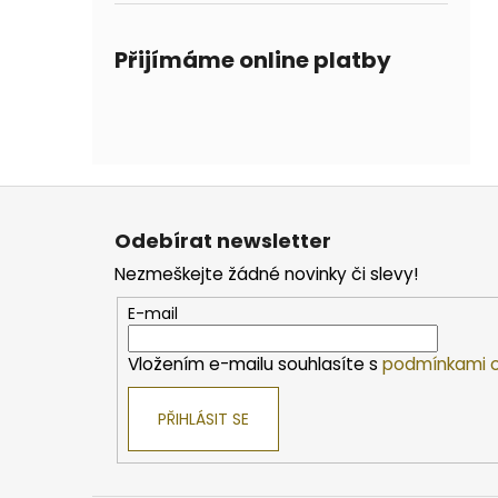
Přijímáme online platby
Z
á
Odebírat newsletter
p
Nezmeškejte žádné novinky či slevy!
a
t
E-mail
í
Vložením e-mailu souhlasíte s
podmínkami o
PŘIHLÁSIT SE