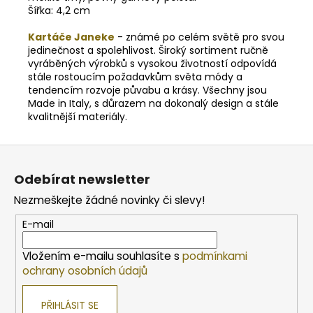
Šířka: 4,2 cm
Kartáče Janeke
- známé po celém světě pro svou
jedinečnost a spolehlivost. Široký sortiment ručně
vyráběných výrobků s vysokou životností odpovídá
stále rostoucím požadavkům světa módy a
tendencím rozvoje půvabu a krásy.
Všechny jsou
Made in Italy, s důrazem na dokonalý design a stále
kvalitnější materiály.
Z
á
Odebírat newsletter
p
Nezmeškejte žádné novinky či slevy!
a
t
E-mail
í
Vložením e-mailu souhlasíte s
podmínkami
ochrany osobních údajů
PŘIHLÁSIT SE