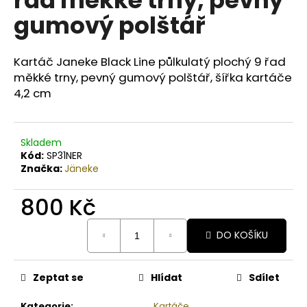
č
u
gumový polštář
j
e
m
Kartáč Janeke Black Line půlkulatý plochý 9 řad
e
měkké trny, pevný gumový polštář, šířka kartáče
4,2 cm
BODY
BY
SIMONA
Skladem
BANÁN
Kód:
SP31NER
ORGANICKÉ
Značka:
Jäneke
RUČNĚ
VYRÁBĚNÉ
BAMBUCKÉ
800 Kč
MÁSLO
200ML
Měrná
DO KOŠÍKU
cena:
749
Kč
Zeptat se
Hlídat
Sdílet
Kategorie
:
Kartáče