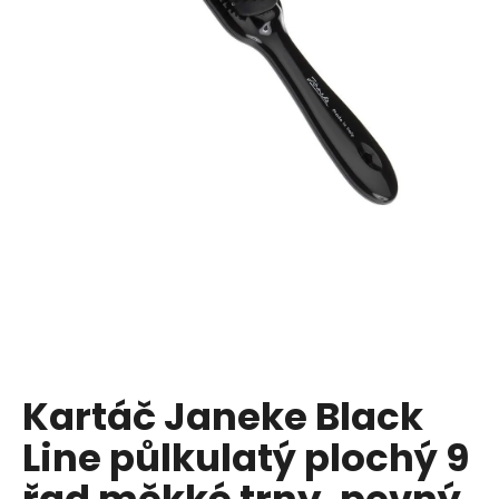
a
j
í
t
?
HLEDAT
D
o
p
Kartáč Janeke Black
o
Line půlkulatý plochý 9
r
u
řad měkké trny, pevný