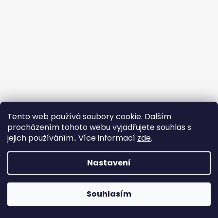
Tento web používá soubory cookie. Dalším
procházením tohoto webu vyjadřujete souhlas s
jejich používáním.. Více informací
zde
.
Sledovat na Instagramu
Nastavení
Vytvořil Shoptet
Copyright 2026
nadhernevlasy.cz
. Všechna práva
Souhlasím
vyhrazena.