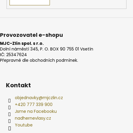
Provozovatel e-shopu
MJC-Zlín spol. s r.o.
Dolní náměstí 345, P. O. BOX 90 755 01 Vsetín
IČ: 25347624
Přepravné dle obchodních podmínek.
Kontakt
objednavky
@
mjczlin.cz
+420 777 339 900
Jsme na Facebooku
nadhernevlasy.cz
Youtube