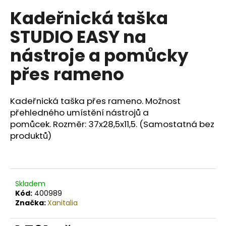
č
u
Kadeřnická taška
j
STUDIO EASY na
e
m
nástroje a pomůcky
e
přes rameno
BODY
BY
Kadeřnická taška přes rameno. Možnost
SIMONA
přehledného umístění nástrojů a
PAPAYA
ORGANICKÉ
pomůcek. Rozměr: 37x28,5x11,5. (Samostatná bez
RUČNĚ
produktů)
VYRÁBĚNÉ
BAMBUCKÉ
MÁSLO
200ML
749
Skladem
Kč
Kód:
400989
Značka:
Xanitalia