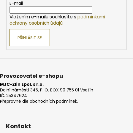
t
E-mail
í
Vložením e-mailu souhlasíte s
podmínkami
ochrany osobních údajů
PŘIHLÁSIT SE
Provozovatel e-shopu
MJC-Zlín spol. s r.o.
Dolní náměstí 345, P. O. BOX 90 755 01 Vsetín
IČ: 25347624
Přepravné dle obchodních podmínek.
Kontakt