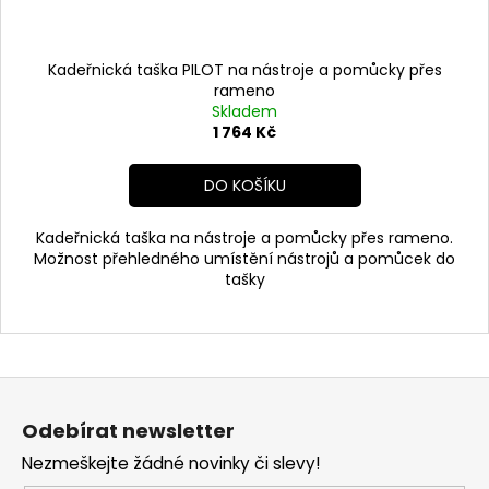
Kadeřnická taška PILOT na nástroje a pomůcky přes
rameno
Skladem
1 764 Kč
DO KOŠÍKU
Kadeřnická taška na nástroje a pomůcky přes rameno.
Možnost přehledného umístění nástrojů a pomůcek do
tašky
Z
á
Odebírat newsletter
p
Nezmeškejte žádné novinky či slevy!
a