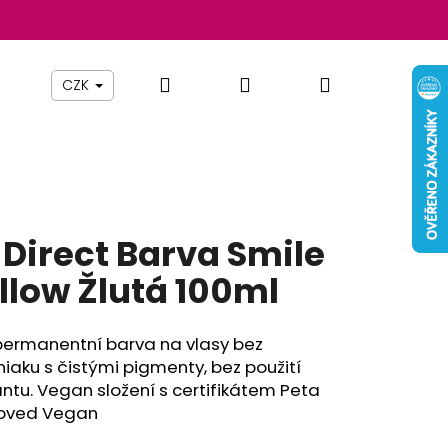
Hledat
Přihlášení
Nákupní
Beauty By Simona
Pomůcky
Nábytek
Z
CZK
košík
 Direct Barva Smile
llow Žlutá 100ml
permanentní barva na vlasy bez
iaku
s čistými pigmenty,
bez použití
ntu.
Vegan složení s certifikátem Peta
Následující
oved Vegan