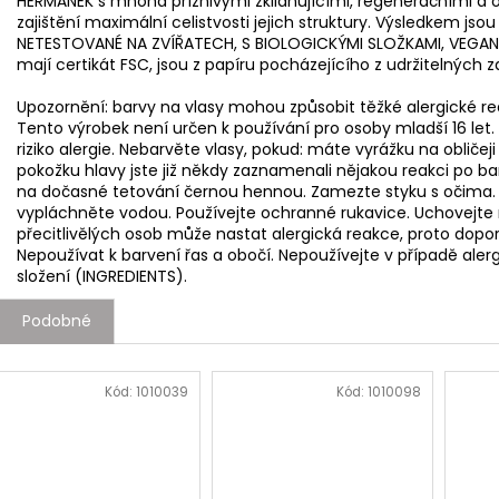
HEŘMÁNEK s mnoha příznivými zklidňujícími, regeneračními a 
zajištění maximální celistvosti jejich struktury. Výsledkem jsou
NETESTOVANÉ NA ZVÍŘATECH, S BIOLOGICKÝMI SLOŽKAMI, VEGAN, 
mají certikát FSC, jsou z papíru pocházejícího z udržitelných z
Upozornění: barvy na vlasy mohou způsobit těžké alergické reak
Tento výrobek není určen k používání pro osoby mladší 16 le
riziko alergie. Nebarvěte vlasy, pokud: máte vyrážku na obliče
pokožku hlavy jste již někdy zaznamenali nějakou reakci po ba
na dočasné tetování černou hennou. Zamezte styku s očima. 
vypláchněte vodou. Používejte ochranné rukavice. Uchovejte
přecitlivělých osob může nastat alergická reakce, proto doporu
Nepoužívat k barvení řas a obočí. Nepoužívejte v případě aler
složení (INGREDIENTS).
Podobné
Kód:
1010039
Kód:
1010098