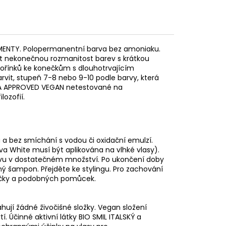
MENTY. P
olopermanentní barva bez amoniaku.
at nekonečnou rozmanitost barev s krátkou
kořínků ke konečkům s dlouhotrvajícím
rvit, stupeň 7-8 nebo 9-10 podle barvy, která
PETA APPROVED VEGAN netestované na
lozofií.
 a bez smíchání s vodou či oxidační emulzí.
 White musí být aplikována na vlhké vlasy).
rvu v dostatečném množství. Po ukončení doby
ý šampon. Přejděte ke stylingu. Pro zachování
hličky a podobných pomůcek.
ují žádné živočišné složky. Vegan složení
Účinné aktivní látky BIO SMIL ITALSKÝ a