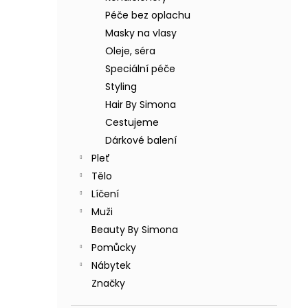
BODY BY SIMONA BANÁN ORGANICKÉ
a
RUČNĚ VYRÁBĚNÉ BAMBUCKÉ MÁSLO
Péče bez oplachu
n
200ML
Masky na vlasy
e
749 Kč
Oleje, séra
l
Speciální péče
Styling
Hair By Simona
Cestujeme
Dárkové balení
Pleť
Tělo
Líčení
Muži
Beauty By Simona
Pomůcky
Nábytek
Značky