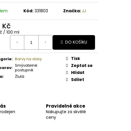
A PAPAYA ORGANICKÉ
É BAMBUCKÉ MÁSLO
adem
Kód:
331803
Značka:
JJ
2 Kč
ná
č / 100 ml
:
DO KOŠÍKU
Tisk
gorie
:
Barvy na vlasy
Smývatelné
Zeptat se
barev
:
postupně
Hlídat
va
:
Žlutá
Sdílet
nás
Pravidelné akce
prodejen
Nakupujte za skvělé
ceny