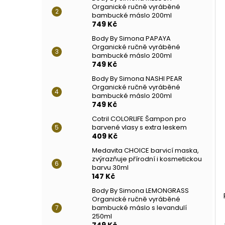
Organické ručně vyráběné
bambucké máslo 200ml
749 Kč
Body By Simona PAPAYA
Organické ručně vyráběné
bambucké máslo 200ml
749 Kč
Body By Simona NASHI PEAR
Organické ručně vyráběné
bambucké máslo 200ml
749 Kč
Cotril COLORLIFE Šampon pro
barvené vlasy s extra leskem
409 Kč
Medavita CHOICE barvicí maska,
zvýrazňuje přírodní i kosmetickou
barvu 30ml
147 Kč
Body By Simona LEMONGRASS
Organické ručně vyráběné
bambucké máslo s levandulí
250ml
749 Kč