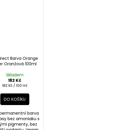
irect Barva Orange
er Oranžová 100ml
Skladem
182 Kč
Měrná
182 Kč / 100 ml
cena:
DO KOŠÍKU
permanentní barva
lasy bez amoniaku s
tými pigmenty, bez
ití oxidantu. Vegan