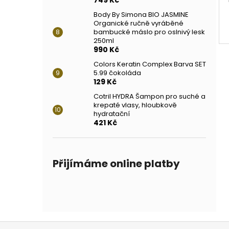
Body By Simona BIO JASMINE
Organické ručně vyráběné
bambucké máslo pro oslnivý lesk
250ml
990 Kč
Colors Keratin Complex Barva SET
5.99 čokoláda
129 Kč
Cotril HYDRA Šampon pro suché a
krepaté vlasy, hloubkově
hydratační
421 Kč
Přijímáme online platby
Z