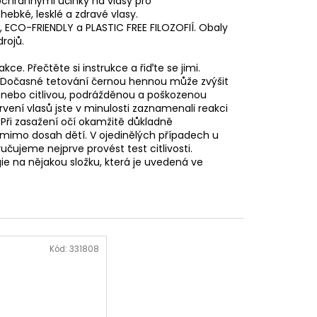
ochrannými účinky na vlasy pro
 hebké, lesklé a zdravé vlasy.
ECO-FRIENDLY a PLASTIC FREE FILOZOFIÍ. Obaly
drojů.
ce. Přečtěte si instrukce a řiďte se jimi.
t. Dočasné tetování černou hennou může zvýšit
ji nebo citlivou, podrážděnou a poškozenou
rvení vlasů jste v minulosti zaznamenali reakci
Při zasažení očí okamžitě důkladně
 mimo dosah dětí. V ojedinělých případech u
čujeme nejprve provést test citlivosti.
gie na nějakou složku, která je uvedená ve
Kód:
331808