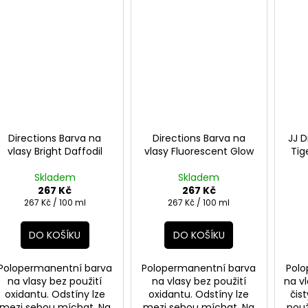
Directions Barva na
Directions Barva na
JJ D
vlasy Bright Daffodil
vlasy Fluorescent Glow
Tig
Skladem
Skladem
267 Kč
267 Kč
Měrná
Měrná
267 Kč / 100 ml
267 Kč / 100 ml
cena:
cena:
DO KOŠÍKU
DO KOŠÍKU
Polopermanentní barva
Polopermanentní barva
Polo
na vlasy bez použití
na vlasy bez použití
na v
oxidantu. Odstíny lze
oxidantu. Odstíny lze
čis
mezi sebou míchat. Na
mezi sebou míchat. Na
použ