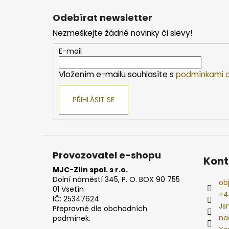
á
Odebírat newsletter
p
Nezmeškejte žádné novinky či slevy!
a
t
E-mail
í
Vložením e-mailu souhlasíte s
podmínkami o
PŘIHLÁSIT SE
Provozovatel e-shopu
Kont
MJC-Zlín spol. s r.o.
Dolní náměstí 345, P. O. BOX 90 755
ob
01 Vsetín
+4
IČ: 25347624
Js
Přepravné dle obchodních
na
podmínek.