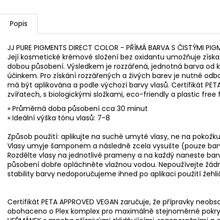
Popis
JJ PURE PIGMENTS DIRECT COLOR - PŘÍMÁ BARVA S ČISTÝMI PIG
Její kosmetické krémové složení bez oxidantu umožňuje získ
dobou působení. Výsledkem je rozzářená, jednotná barva od 
účinkem. Pro získání rozzářených a živých barev je nutné odba
má být aplikována a podle výchozí barvy vlasů. Certifikát 
zvířatech, s biologickými složkami, eco-friendly a plastic free fi
» Průměrná doba působení cca 30 minut
» Ideální výška tónu vlasů: 7-8
Způsob použití: aplikujte na suché umyté vlasy, ne na pokožku
Vlasy umyje šamponem a následně zcela vysušte (pouze barva
Rozdělte vlasy na jednotlivé prameny a na každý naneste ba
působení dobře opláchněte vlažnou vodou. Nepoužívejte žádn
stability barvy nedoporučujeme ihned po aplikaci použití že
Certifikát PETA APPROVED VEGAN zaručuje, že přípravky neobsah
obohaceno o Plex komplex pro maximálně stejnoměrné pokrytí. 