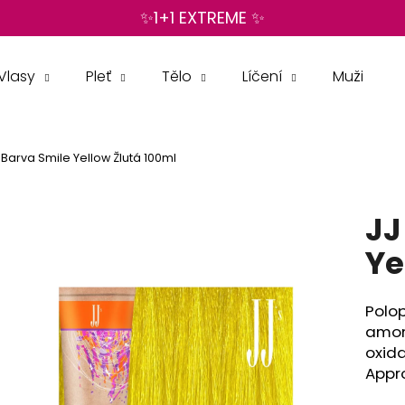
✨1+1 EXTREME ✨
Vlasy
Pleť
Tělo
Líčení
Muži
Co potřebujete najít?
 Barva Smile Yellow Žlutá 100ml
HLEDAT
JJ
Doporučujeme
Ye
Polo
amon
oxida
Appr