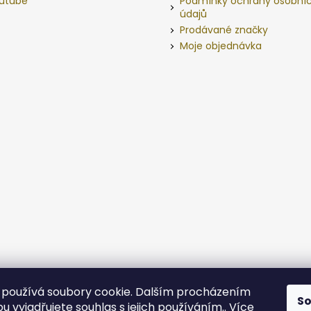
utube
Podmínky ochrany osobní
údajů
Prodávané značky
Moje objednávka
používá soubory cookie. Dalším procházením
S
 vyjadřujete souhlas s jejich používáním.. Více