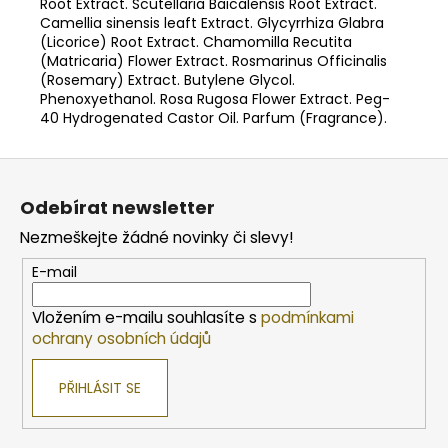
Root Extract. Scutellaria Baicalensis Root Extract.
Camellia sinensis leaft Extract. Glycyrrhiza Glabra
(Licorice) Root Extract. Chamomilla Recutita
(Matricaria) Flower Extract. Rosmarinus Officinalis
(Rosemary) Extract. Butylene Glycol.
Phenoxyethanol. Rosa Rugosa Flower Extract. Peg-
40 Hydrogenated Castor Oil. Parfum (Fragrance).
Z
á
Odebírat newsletter
p
Nezmeškejte žádné novinky či slevy!
a
t
E-mail
í
Vložením e-mailu souhlasíte s
podmínkami
ochrany osobních údajů
PŘIHLÁSIT SE