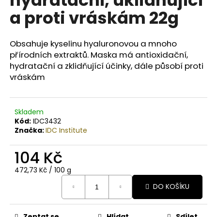
č
u
a proti vráskám 22g
j
e
m
Obsahuje kyselinu hyaluronovou a mnoho
e
přírodních extraktů. Maska má antioxidační,
hydratační a zklidňující účinky, dále působí proti
vráskám
BODY
BY
SIMONA
MELOUN
Skladem
ORGANICKÉ
Kód:
IDC3432
RUČNĚ
Značka:
IDC Institute
VYRÁBĚNÉ
BAMBUCKÉ
MÁSLO
104 Kč
200ML
Měrná
749
472,73 Kč / 100 g
Kč
cena:
DO KOŠÍKU
Zeptat se
Hlídat
Sdílet