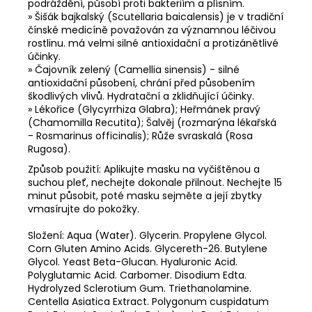
podráždění, působí proti bakteriím a plísním.
» Šišák bajkalský (Scutellaria baicalensis) je v tradiční
čínské medicíně považován za významnou léčivou
rostlinu. má velmi silné antioxidační a protizánětlivé
účinky.
» Čajovník zelený (Camellia sinensis) - silné
antioxidační působení, chrání před působením
škodlivých vlivů. Hydratační a zklidňující účinky.
» Lékořice (Glycyrrhiza Glabra); Heřmánek pravý
(Chamomilla Recutita); Šalvěj (rozmarýna lékařská
- Rosmarinus officinalis); Růže svraskalá (Rosa
Rugosa).
Způsob použití: Aplikujte masku na vyčištěnou a
suchou pleť, nechejte dokonale přilnout. Nechejte 15
minut působit, poté masku sejměte a její zbytky
vmasírujte do pokožky.
Složení: Aqua (Water). Glycerin. Propylene Glycol.
Corn Gluten Amino Acids. Glycereth-26. Butylene
Glycol. Yeast Beta-Glucan. Hyaluronic Acid.
Polyglutamic Acid. Carbomer. Disodium Edta.
Hydrolyzed Sclerotium Gum. Triethanolamine.
Centella Asiatica Extract. Polygonum cuspidatum