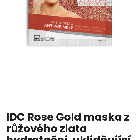
a
j
í
t
?
HLEDAT
D
o
p
IDC Rose Gold maska z
o
růžového zlata
r
u
hydratační, uklidňující