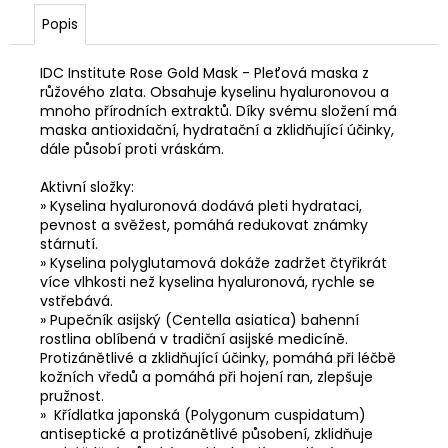
Popis
IDC Institute Rose Gold Mask - Pleťová maska z
růžového zlata. Obsahuje kyselinu hyaluronovou a
mnoho přírodních extraktů. Díky svému složení má
maska antioxidační, hydratační a zklidňující účinky,
dále působí proti vráskám.
Aktivní složky:
» Kyselina hyaluronová dodává pleti hydrataci,
pevnost a svěžest, pomáhá redukovat známky
stárnutí.
» Kyselina polyglutamová dokáže zadržet čtyřikrát
více vlhkosti než kyselina hyaluronová, rychle se
vstřebává.
» Pupečník asijský (Centella asiatica) bahenní
rostlina oblíbená v tradiční asijské medicíně.
Protizánětlivé a zklidňující účinky, pomáhá při léčbě
kožních vředů a pomáhá při hojení ran, zlepšuje
pružnost.
» Křídlatka japonská (Polygonum cuspidatum)
antiseptické a protizánětlivé působení, zklidňuje