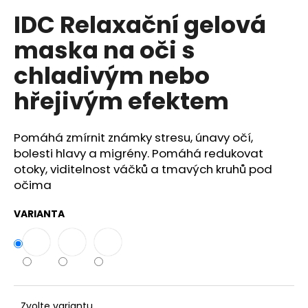
č
u
IDC Relaxační gelová
j
maska na oči s
e
m
chladivým nebo
e
hřejivým efektem
COTRIL
COLORLIFE
Pomáhá zmírnit známky stresu, únavy očí,
ŠAMPON
bolesti hlavy a migrény. Pomáhá redukovat
PRO
BARVENÉ
otoky, viditelnost váčků a tmavých kruhů pod
VLASY
očima
S
EXTRA
LESKEM
VARIANTA
409
Kč
Zvolte variantu