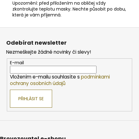
Upozornění: před přiložením na obličej vždy
zkontrolujte teplotu masky. Nechte působit po dobu,
která je vám příjemná.
Z
á
Odebírat newsletter
p
Nezmeškejte žádné novinky či slevy!
a
t
E-mail
í
Vložením e-mailu souhlasíte s
podmínkami
ochrany osobních údajů
PŘIHLÁSIT SE
Provozovatel e-shopu