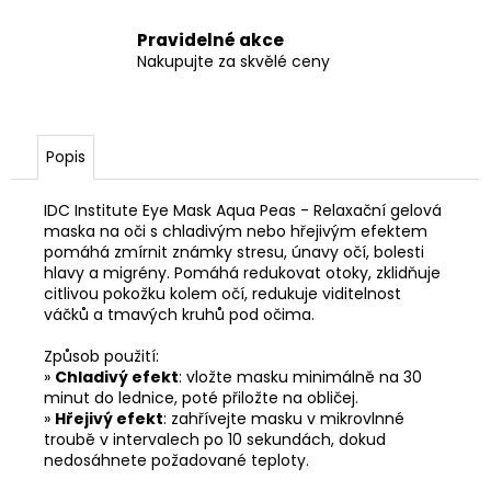
Pravidelné akce
Nakupujte za skvělé ceny
Popis
IDC Institute Eye Mask Aqua Peas
- Relaxační gelová
maska na oči s chladivým nebo hřejivým efektem
pomáhá zmírnit známky stresu, únavy očí, bolesti
hlavy a migrény. Pomáhá redukovat otoky, zklidňuje
citlivou pokožku kolem očí, redukuje viditelnost
váčků a tmavých kruhů pod očima.
Způsob použití:
»
Chladivý efekt
: vložte masku minimálně na 30
minut do lednice, poté přiložte na obličej.
»
Hřejivý efekt
: zahřívejte masku v mikrovlnné
troubě v intervalech po 10 sekundách, dokud
nedosáhnete požadované teploty.