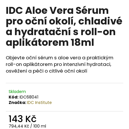
č
u
IDC Aloe Vera Sérum
j
pro oční okolí, chladivé
e
m
a hydratační s roll-on
e
aplikátorem 18ml
BODY
BY
Objevte oční sérum s aloe vera a praktickým
SIMONA
roll-on aplikátorem pro intenzivní hydrataci,
NASHI
PEAR
osvěžení a péči o citlivé oční okolí
ORGANICKÉ
RUČNĚ
VYRÁBĚNÉ
BAMBUCKÉ
Skladem
MÁSLO
Kód:
IDC68041
200ML
Značka:
IDC Institute
749
Kč
143 Kč
Měrná
794,44 Kč / 100 ml