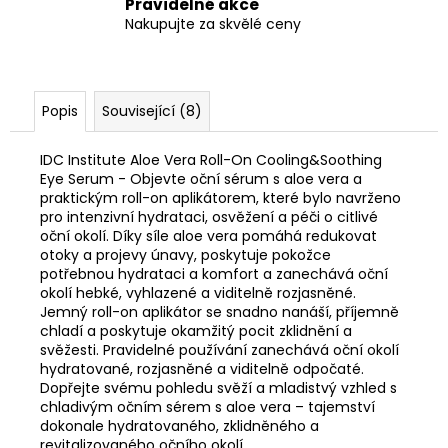
Pravidelné akce
Nakupujte za skvělé ceny
Popis
Související (8)
IDC Institute Aloe Vera Roll-On Cooling&Soothing
Eye Serum - Objevte oční sérum s aloe vera a
praktickým roll-on aplikátorem, které bylo navrženo
pro intenzivní hydrataci, osvěžení a péči o citlivé
oční okolí. Díky síle aloe vera pomáhá redukovat
otoky a projevy únavy, poskytuje pokožce
potřebnou hydrataci a komfort a zanechává oční
okolí hebké, vyhlazené a viditelně rozjasněné.
Jemný roll-on aplikátor se snadno nanáší, příjemně
chladí a poskytuje okamžitý pocit zklidnění a
svěžesti. Pravidelné používání zanechává oční okolí
hydratované, rozjasněné a viditelně odpočaté.
Dopřejte svému pohledu svěží a mladistvý vzhled s
chladivým očním sérem s aloe vera – tajemství
dokonale hydratovaného, zklidněného a
revitalizovaného očního okolí.