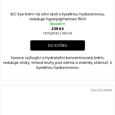
IDC Eye Krém na oční okolí s kyselinou hyaluronovou,
redukuje hyperpigmentaci 15ml
Skladem
236 Kč
Měrná
1 573,33 Kč / 100 ml
cena:
DO KOŠÍKU
Vysoce vyživující a hydratační koncentrovaný krém,
redukuje otoky, tmavé kruhy pod očima a známky stárnutí. S
kyselinou hyaluronovou
Kód:
IDC44156