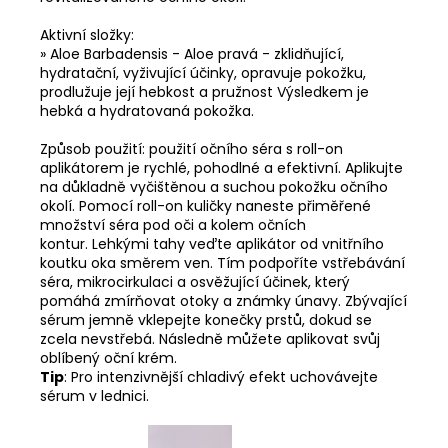
Aktivní složky:
» Aloe Barbadensis - Aloe pravá - zklidňující,
hydratační, vyživující účinky, opravuje pokožku,
prodlužuje její hebkost a pružnost Výsledkem je
hebká a hydratovaná pokožka.
Způsob použití: použití očního séra s roll-on
aplikátorem je rychlé, pohodlné a efektivní. Aplikujte
na důkladně vyčištěnou a suchou pokožku očního
okolí. Pomocí roll-on kuličky naneste přiměřené
množství séra pod oči a kolem očních
kontur. Lehkými tahy veďte aplikátor od vnitřního
koutku oka směrem ven. Tím podpoříte vstřebávání
séra, mikrocirkulaci a osvěžující účinek, který
pomáhá zmírňovat otoky a známky únavy. Zbývající
sérum jemně vklepejte konečky prstů, dokud se
zcela nevstřebá. Následně můžete aplikovat svůj
oblíbený oční krém.
Tip
: Pro intenzivnější chladivý efekt uchovávejte
sérum v lednici.