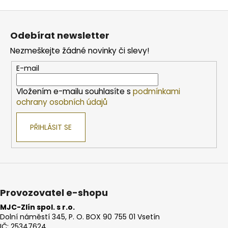
Z
á
Odebírat newsletter
p
Nezmeškejte žádné novinky či slevy!
a
t
E-mail
í
Vložením e-mailu souhlasíte s
podmínkami
ochrany osobních údajů
PŘIHLÁSIT SE
Provozovatel e-shopu
MJC-Zlín spol. s r.o.
Dolní náměstí 345, P. O. BOX 90 755 01 Vsetín
IČ: 25347624