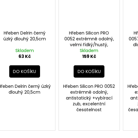
Hřeben Delrin černý
Hřeben Silicon PRO
H
úzký dlouhý 20,5cm
0052 extrémně odolný,
005
velmi řídký/hustý,
dl
Skladem
vybírací zub 20cm
Skladem
vy
63 Kč
159 Kč
DO KOŠÍKU
DO KOŠÍKU
Hřeben Delrin černý úzký
Hřeben Silicon PRO 0052
Hřeb
dlouhý 20,5cm
extrémně odolný,
e
antistatický +vybírací
ant
zub, excelentní
česatelnost
česa