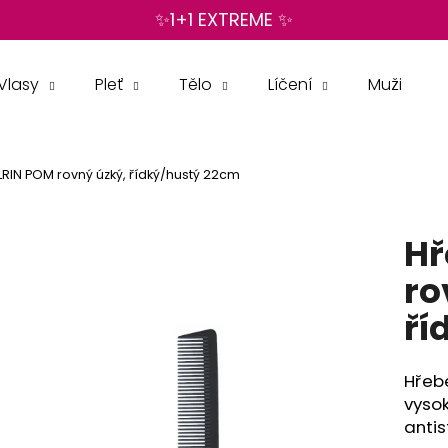
✨1+1 EXTREME ✨
Vlasy
Pleť
Tělo
Líčení
Muži
Co potřebujete najít?
RIN POM rovný úzký, řídký/hustý 22cm
HLEDAT
Hř
Doporučujeme
ro
ří
Hřebe
vysok
antis