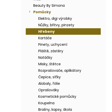
BODY BY SIMONA BANÁN ORGANICKÉ
a
RUČNĚ VYRÁBĚNÉ BAMBUCKÉ MÁSLO
Beauty By Simona
n
200ML
Pomůcky
e
749 Kč
Elektro, digi výrobky
l
Nůžky, břitvy, pinzety
Hřebeny
Kartáče
Pinety, uchycení
Pláště, zástěry
Natáčky
Misky, štětce
Rozprašovače, aplikátory
Čepice, síťky
Alobaly, fólie
Oprašováky
Kosmetické pomůcky
Koupelna
Brašny, kapsy, škola