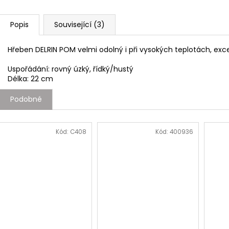
Popis
Související (3)
Hřeben DELRIN POM velmi odolný i při vysokých teplotách, exce
Uspořádání: rovný úzký, řídký/hustý
Délka: 22 cm
Podobné
Kód:
C408
Kód:
400936