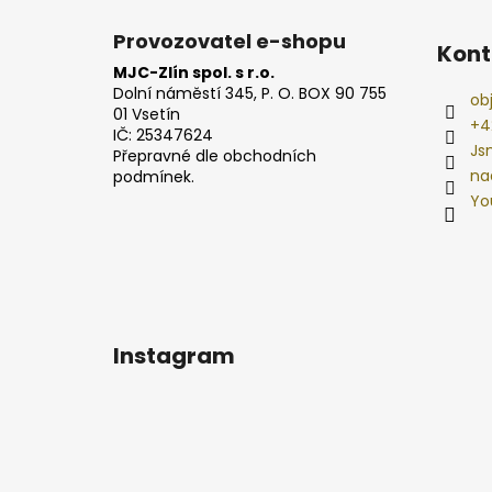
Provozovatel e-shopu
Kont
MJC-Zlín spol. s r.o.
Dolní náměstí 345, P. O. BOX 90 755
ob
01 Vsetín
+4
IČ: 25347624
Js
Přepravné dle obchodních
na
podmínek.
Yo
Instagram