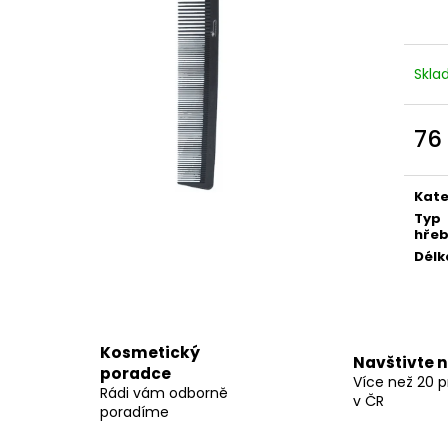
BODY BY SIMONA MELOUN ORGANICKÉ
BODY BY SIMON
RUČNĚ VYRÁBĚNÉ BAMBUCKÉ MÁSLO
RUČNĚ VYRÁBĚN
200ML
200ML
749 Kč
749 Kč
Skl
76
Měr
cena
Kate
Typ
hře
Délk
Kosmetický
Navštivte 
poradce
Více než 20 
Rádi vám odborně
v ČR
poradíme