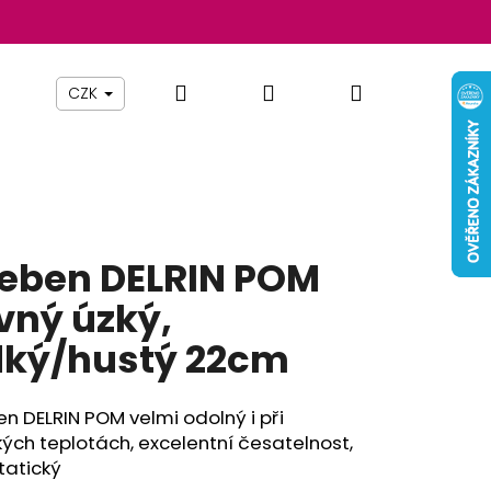
Hledat
Přihlášení
Nákupní
Beauty By Simona
Pomůcky
Nábytek
Z
CZK
košík
eben DELRIN POM
vný úzký,
dký/hustý 22cm
n DELRIN POM velmi odolný i při
Následující
ých teplotách, excelentní česatelnost,
tatický