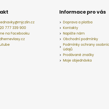
akt
Informace pro vás
jednavky
@
mjczlin.cz
Doprava a platba
20 777 339 900
Kontakty
me na Facebooku
Napište nám
dhernevlasy.cz
Obchodní podmínky
utube
Podmínky ochrany osobní
údajů
Prodávané značky
Moje objednávka