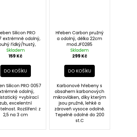
řeben Silicon PRO
Hřeben Carbon pružný
7 extrémně odolný,
a odolný, délka 22cm
ouhý řídký/hustý,
mod.JF0285
bírací zub 22,2cm
Skladem
Skladem
159 Kč
299 Kč
DO KOŠÍKU
DO KOŠÍKU
en Silicon PRO 0057
Karbonové hřebeny s
xtrémně odolný,
obsahem karbonových
istatický +vybírací
mikrovláken, díky kterým
zub, excelentní
jsou pružné, lehké a
telnost. Rozšíření: z
zároveň vysoce odolné.
2,5 na 3 cm
Tepelně odolné do 200
st.C