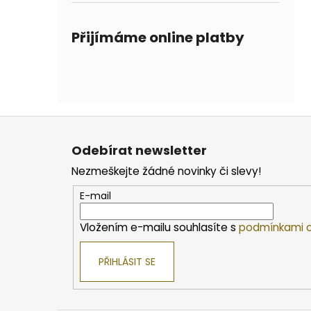
Přijímáme online platby
Z
á
Odebírat newsletter
p
Nezmeškejte žádné novinky či slevy!
a
t
E-mail
í
Vložením e-mailu souhlasíte s
podmínkami o
PŘIHLÁSIT SE