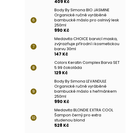
409 Kč
Body By Simona BIO JASMINE
Organické ručně vyráběné
bambucké máslo pro oslnivý lesk
250ml
990 Kč
Medavita CHOICE barvicí maska,
zvýrazňuje přírodní i kosmetickou
barvu 30ml
147 Kč
Colors Keratin Complex Barva SET
5.99 čokoláda
129 Kč
Body By Simona LEVANDULE
Organické ručně vyráběné
bambucké máslo s heřmánkem
250ml
990 Kč
Medavita BLONDIE EXTRA COOL
Šampon černý pro extra
studenou blond
528 Kč