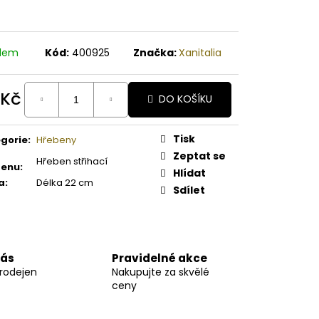
A PAPAYA ORGANICKÉ
É BAMBUCKÉ MÁSLO
adem
Kód:
400925
Značka:
Xanitalia
 Kč
DO KOŠÍKU
ná
:
Tisk
gorie
:
Hřebeny
Zeptat se
Hřeben střihací
benu
:
Hlídat
a
:
Délka 22 cm
Sdílet
nás
Pravidelné akce
prodejen
Nakupujte za skvělé
ceny