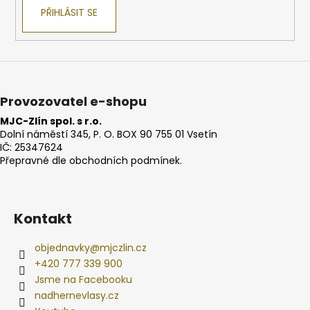
PŘIHLÁSIT SE
Provozovatel e-shopu
MJC-Zlín spol. s r.o.
Dolní náměstí 345, P. O. BOX 90 755 01 Vsetín
IČ: 25347624
Přepravné dle obchodních podmínek.
Kontakt
objednavky
@
mjczlin.cz
+420 777 339 900
Jsme na Facebooku
nadhernevlasy.cz