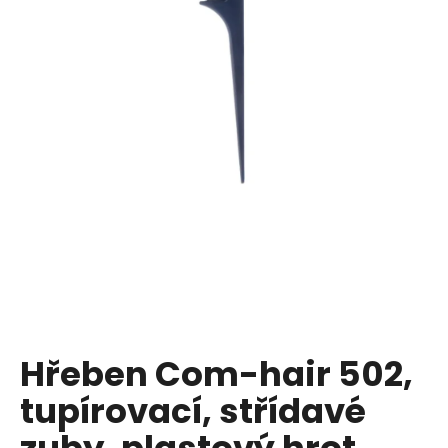
a
j
í
t
?
HLEDAT
D
o
p
Hřeben Com-hair 502,
o
tupírovací, střídavé
r
u
zuby, plastový hrot