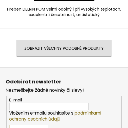
Hřeben DELRIN POM velmi odolný i při vysokých teplotách,
excelentní česatelnost, antistatický
ZOBRAZIT VŠECHNY PODOBNÉ PRODUKTY
Z
á
Odebírat newsletter
p
Nezmeškejte žádné novinky či slevy!
a
t
E-mail
í
Vložením e-mailu souhlasíte s
podmínkami
ochrany osobních údajů