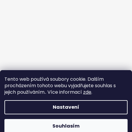
Tento web používá soubory cookie. Dalším
procházením tohoto webu vyjadřujete souhlas s
jejich používáním.. Více informací
zde
.
Sledovat na Instagramu
Nastavení
Vytvořil Shoptet
Copyright 2026
nadhernevlasy.cz
. Všechna práva
Souhlasím
vyhrazena.