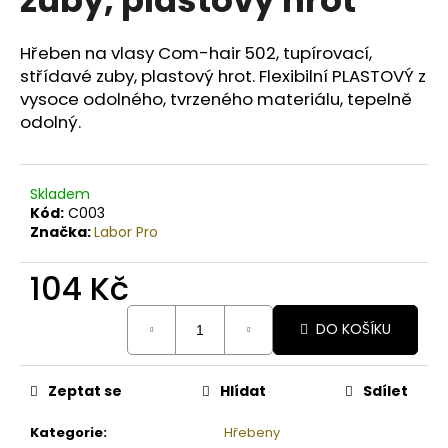
č
u
j
Hřeben na vlasy Com-hair 502, tupírovací,
e
střídavé zuby, plastový hrot. Flexibilní PLASTOVÝ z
m
vysoce odolného, tvrzeného materiálu, tepelně
e
odolný.
BODY
BY
Skladem
SIMONA
Kód:
C003
NASHI
Značka:
Labor Pro
PEAR
ORGANICKÉ
RUČNĚ
104 Kč
VYRÁBĚNÉ
BAMBUCKÉ
Měrná
MÁSLO
DO KOŠÍKU
cena:
200ML
749
Kč
Zeptat se
Hlídat
Sdílet
Kategorie
:
Hřebeny