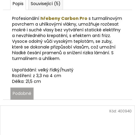
Popis
Související (5)
Profesionální
hřebeny Carbon Pro
s turmalínovým
povrchem a uhlíkovými vlákny, umožňuje rozčesat
mokré i suché vlasy bez vytváření statické elektřiny
a nevzhledného krepatění, s efektem anti frizz.
Vysoce odolný vůči vysokým teplotám, se zuby,
které se dokonale přizpůsobí vlasům, což umožní
hladké česání pramenů a snížení rizika lámání. S
turmalínem a uhlíkem.
Uspořádání: velký řídký/hustý
Rozšíření: z 3,3 na 4 cm
Délka: 21,5 cm
Podobné
Kód:
400940