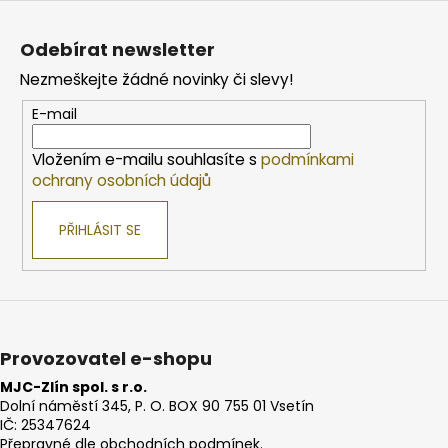
Z
á
Odebírat newsletter
p
Nezmeškejte žádné novinky či slevy!
a
t
E-mail
í
Vložením e-mailu souhlasíte s
podmínkami
ochrany osobních údajů
PŘIHLÁSIT SE
Provozovatel e-shopu
MJC-Zlín spol. s r.o.
Dolní náměstí 345, P. O. BOX 90 755 01 Vsetín
IČ: 25347624
Přepravné dle obchodních podmínek.