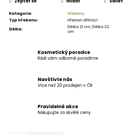
Zeptat se
Hlídat
Sdílet
Kategorie
:
Hřebeny
Typ hřebenu
:
Hřeben střihací
Délka 21 cm, Délka 22
Délka
:
cm
Kosmetický poradce
Rádi vám odborně poradíme
Navštivte nás
Více než 20 prodejen v ČR
Pravidelné akce
Nakupujte za skvělé ceny