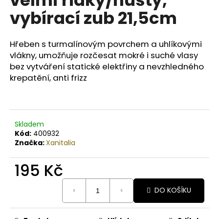
č
u
vybírací zub 21,5cm
j
e
m
Hřeben s turmalínovým povrchem a uhlíkovými
e
vlákny, umožňuje rozčesat mokré i suché vlasy
bez vytváření statické elektřiny a nevzhledného
krepatění, anti frizz
COLORS
KERATIN
COMPLEX
BARVA
SET
Skladem
5
SVĚTLÁ
Kód:
400932
HNĚDÁ
Značka:
Xanitalia
129
Kč
195 Kč
Původně:
165
Měrná
Kč
DO KOŠÍKU
cena: