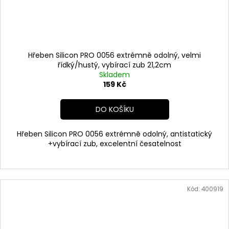
Hřeben Silicon PRO 0056 extrémně odolný, velmi
řídký/hustý, vybírací zub 21,2cm
Skladem
159 Kč
DO KOŠÍKU
Hřeben Silicon PRO 0056 extrémně odolný, antistatický
+vybírací zub, excelentní česatelnost
Kód:
400919