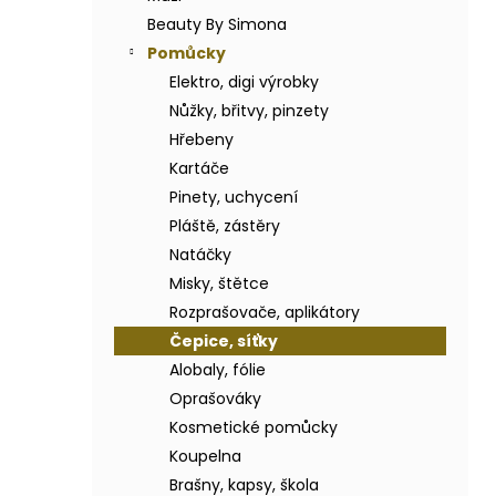
BODY BY SIMONA BANÁN ORGANICKÉ
a
RUČNĚ VYRÁBĚNÉ BAMBUCKÉ MÁSLO
Beauty By Simona
n
200ML
Pomůcky
e
749 Kč
Elektro, digi výrobky
l
Nůžky, břitvy, pinzety
Hřebeny
Kartáče
Pinety, uchycení
Pláště, zástěry
Natáčky
Misky, štětce
Rozprašovače, aplikátory
Čepice, síťky
Alobaly, fólie
Oprašováky
Kosmetické pomůcky
Koupelna
Brašny, kapsy, škola