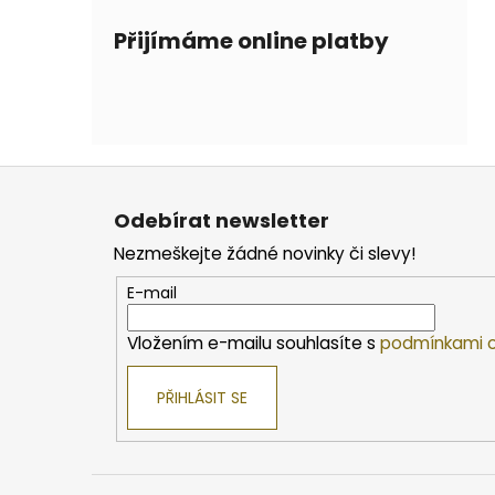
Přijímáme online platby
Z
á
Odebírat newsletter
p
Nezmeškejte žádné novinky či slevy!
a
t
E-mail
í
Vložením e-mailu souhlasíte s
podmínkami o
PŘIHLÁSIT SE