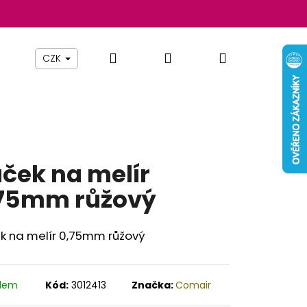
Hledat
Přihlášení
Nákupní
Beauty By Simona
Pomůcky
Nábytek
Z
CZK
košík
ček na melír
75mm růžový
k na melír 0,75mm růžový
Následující
adem
Kód:
3012413
Značka:
Comair