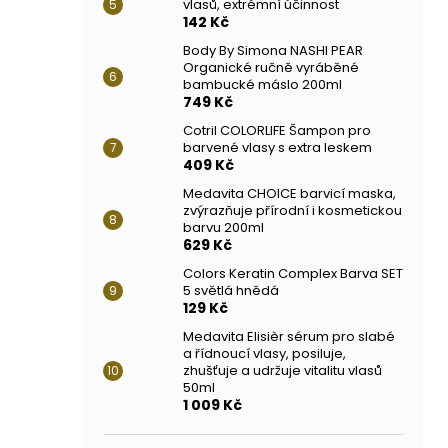
vlasů, extrémní účinnost
142 Kč
Body By Simona NASHI PEAR
Organické ručně vyráběné
bambucké máslo 200ml
749 Kč
Cotril COLORLIFE Šampon pro
barvené vlasy s extra leskem
409 Kč
Medavita CHOICE barvicí maska,
zvýrazňuje přírodní i kosmetickou
barvu 200ml
629 Kč
Colors Keratin Complex Barva SET
5 světlá hnědá
129 Kč
Medavita Elisièr sérum pro slabé
a řídnoucí vlasy, posiluje,
zhušťuje a udržuje vitalitu vlasů
50ml
1 009 Kč