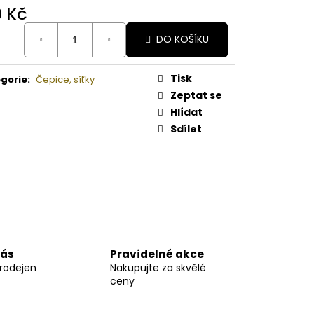
A MELOUN ORGANICKÉ
9 Kč
É BAMBUCKÉ MÁSLO
ná
DO KOŠÍKU
:
Tisk
gorie
:
Čepice, síťky
Zeptat se
Hlídat
Sdílet
nás
Pravidelné akce
prodejen
Nakupujte za skvělé
ceny