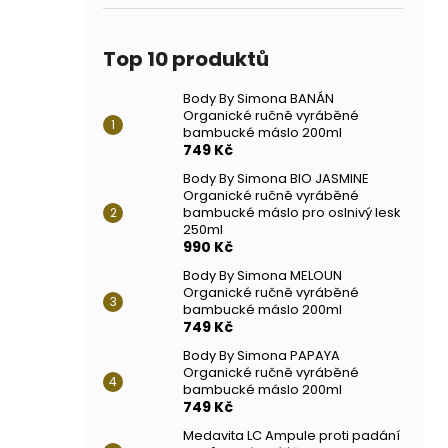
Top 10 produktů
Body By Simona BANÁN
Organické ručně vyráběné
bambucké máslo 200ml
749 Kč
Body By Simona BIO JASMINE
Organické ručně vyráběné
bambucké máslo pro oslnivý lesk
250ml
990 Kč
Body By Simona MELOUN
Organické ručně vyráběné
bambucké máslo 200ml
749 Kč
Body By Simona PAPAYA
Organické ručně vyráběné
bambucké máslo 200ml
749 Kč
Medavita LC Ampule proti padání