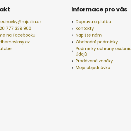
akt
Informace pro vás
jednavky
@
mjczlin.cz
Doprava a platba
20 777 339 900
Kontakty
me na Facebooku
Napište nám
dhernevlasy.cz
Obchodní podmínky
utube
Podmínky ochrany osobní
údajů
Prodávané značky
Moje objednávka