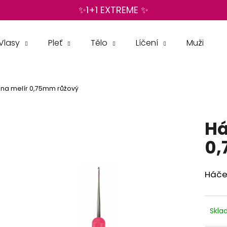
✨1+1 EXTREME ✨
Vlasy
Pleť
Tělo
Líčení
Muži
Co potřebujete najít?
na melír 0,75mm růžový
HLEDAT
Há
Doporučujeme
0,
Háče
Skl