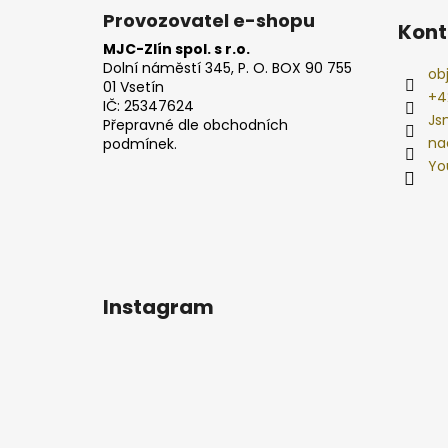
Provozovatel e-shopu
Kont
MJC-Zlín spol. s r.o.
Dolní náměstí 345, P. O. BOX 90 755
ob
01 Vsetín
+4
IČ: 25347624
Js
Přepravné dle obchodních
na
podmínek.
Yo
Instagram