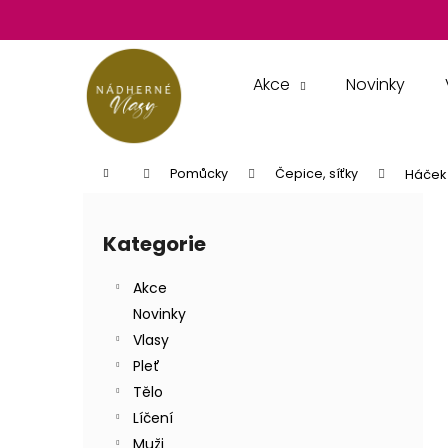
K
Přejít
na
o
obsah
Zpět
Zpět
š
do
do
í
Akce
Novinky
k
obchodu
obchodu
Domů
Pomůcky
Čepice, síťky
Háček 
P
o
Kategorie
Přeskočit
s
kategorie
t
Akce
r
Novinky
a
Vlasy
n
Pleť
n
Tělo
í
Líčení
p
Muži