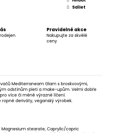
Sdílet
nás
Pravidelné akce
prodejen
Nakupujte za skvělé
ceny
ovačů Mediterraneam Glam s broskvovými,
zným odstínům pleti a make-upům. Velmi dobře
ro více či méně výrazné líčení.
ropné deriváty, veganský výrobek.
l, Magnesium stearate, Caprylic/capric