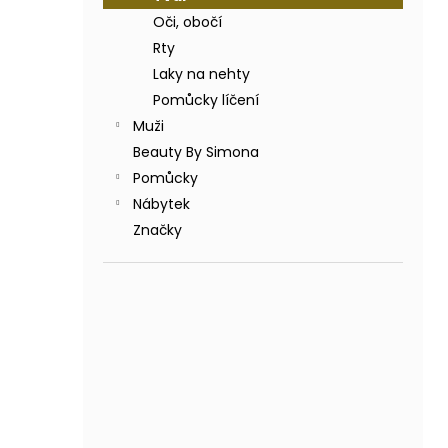
BODY BY SIMONA BANÁN ORGANICKÉ
a
RUČNĚ VYRÁBĚNÉ BAMBUCKÉ MÁSLO
Oči, obočí
n
200ML
Rty
e
749 Kč
Laky na nehty
l
Pomůcky líčení
Muži
Beauty By Simona
Pomůcky
Nábytek
Značky