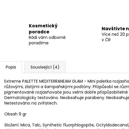
Kosmetický
Navštivte 
poradce
Více než 20 
Rádi vám odborně
v ČR
poradíme
Popis
Související (4)
Extreme PALETTE MEDITERRANEAM GLAM - Mini paletka rozjasň
růžovými, zlatými a šampaňskými podtóny. Přizpůsobí se rů
pigmentované rozjasňovače jsou velmi dobře přizpůsobitelné p
Dermatologicky testováno. Neobsahuje parabeny. Neobsahuje 
Netestováno na zvířatech.
Obsah 9 gr
Složení: Mica, Talc, Synthetic fluorphlogopite, Octyldodecano