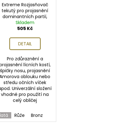
Extreme Rozjasňovač
tekutý pro projasnění
dominantních partií,
Skladem
SPF15
505 Kč
DETAIL
Pro zdůraznění a
projasnění lícních kostí,
špičky nosu, projasnění
Amorova oblouku nebo
středu očních víček
apod. Univerzální složení
vhodné pro použití na
celý obličej
latá
Růže
Bronz