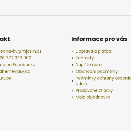
akt
Informace pro vás
jednavky
@
mjczlin.cz
Doprava a platba
20 777 339 900
Kontakty
me na Facebooku
Napište nám
dhernevlasy.cz
Obchodní podmínky
utube
Podmínky ochrany osobní
údajů
Prodávané značky
Moje objednávka