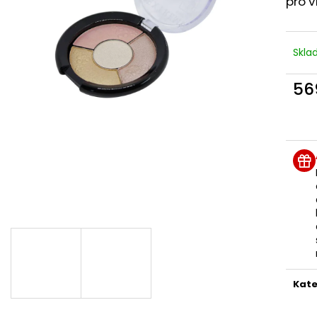
pro v
BODY BY SIMONA MELOUN ORGANICKÉ
BODY BY SIMON
RUČNĚ VYRÁBĚNÉ BAMBUCKÉ MÁSLO
RUČNĚ VYRÁBĚN
200ML
200ML
749 Kč
749 Kč
Skl
56
Měr
cena
Kate