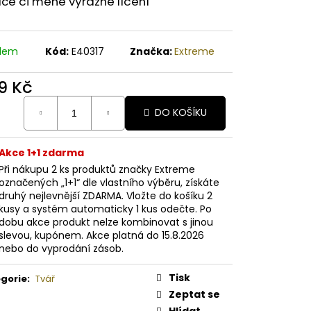
íce či méně výrazné líčení
A PAPAYA ORGANICKÉ
É BAMBUCKÉ MÁSLO
adem
Kód:
E40317
Značka:
Extreme
9 Kč
ná
DO KOŠÍKU
:
Akce 1+1 zdarma
Při nákupu 2 ks produktů značky Extreme
označených „1+1“ dle vlastního výběru, získáte
druhý nejlevnější ZDARMA. Vložte do košíku 2
kusy a systém automaticky 1 kus odečte. Po
dobu akce produkt nelze kombinovat s jinou
slevou, kupónem. Akce platná do 15.8.2026
nebo do vyprodání zásob.
Tisk
gorie
:
Tvář
Zeptat se
Hlídat