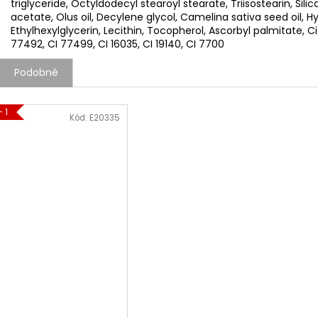
triglyceride, Octyldodecyl stearoyl stearate, Triisostearin, Sil
acetate, Olus oil, Decylene glycol, Camelina sativa seed oil, Hyd
Ethylhexylglycerin, Lecithin, Tocopherol, Ascorbyl palmitate, Ci
77492, CI 77499, CI 16035, CI 19140, CI 7700
Podobné
+ 1
Kód:
E20335