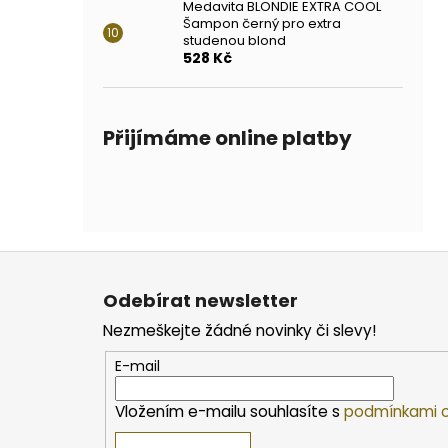
Medavita BLONDIE EXTRA COOL
Šampon černý pro extra
studenou blond
528 Kč
Přijímáme online platby
Z
á
Odebírat newsletter
p
Nezmeškejte žádné novinky či slevy!
a
t
E-mail
í
Vložením e-mailu souhlasíte s
podmínkami o