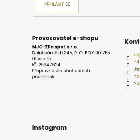
PŘIHLÁSIT SE
Provozovatel e-shopu
Kont
MJC-Zlín spol. s r.o.
Dolní náměstí 345, P. O. BOX 90 755
ob
01 Vsetín
+4
IČ: 25347624
Js
Přepravné dle obchodních
na
podmínek.
Yo
Instagram