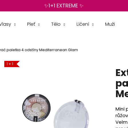
✨1+1 EXTREME ✨
Vlasy
Pleť
Tělo
Líčení
Muži
Co potřebujete najít?
vač paletka 4 odstíny Mediterranean Glam
HLEDAT
1 + 1
Ex
Doporučujeme
pa
Me
Mini 
růžo
Velm