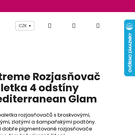
Hledat
Přihlášení
Nákupní
Beauty By Simona
Pomůcky
Nábytek
Z
CZK
košík
treme Rozjasňovač
letka 4 odstíny
diterranean Glam
paletka rozjasňovačů s broskvovými,
Následující
vými, zlatými a šampaňskými podtóny.
i dobře pigmentované rozjasňovače