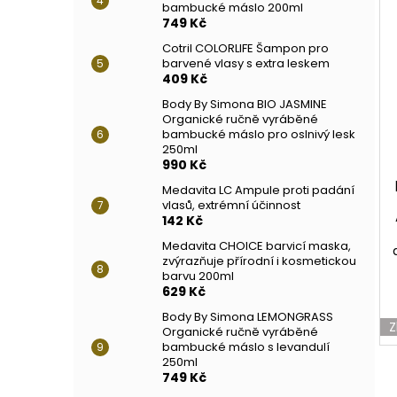
bambucké máslo 200ml
749 Kč
Cotril COLORLIFE Šampon pro
barvené vlasy s extra leskem
409 Kč
Body By Simona BIO JASMINE
Organické ručně vyráběné
bambucké máslo pro oslnivý lesk
250ml
990 Kč
Medavita LC Ampule proti padání
vlasů, extrémní účinnost
142 Kč
Medavita CHOICE barvicí maska,
zvýrazňuje přírodní i kosmetickou
barvu 200ml
629 Kč
Body By Simona LEMONGRASS
Z
Organické ručně vyráběné
bambucké máslo s levandulí
250ml
749 Kč