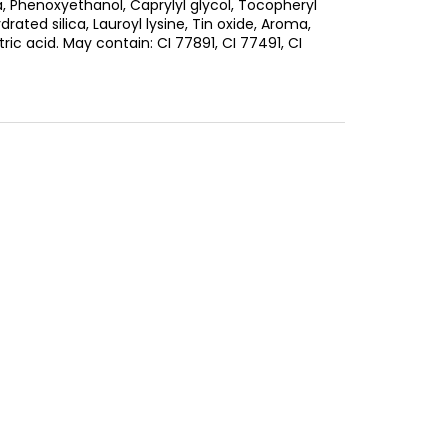
ica, Phenoxyethanol, Caprylyl glycol, Tocopheryl
rated silica, Lauroyl lysine, Tin oxide, Aroma,
tric acid. May contain: CI 77891, CI 77491, CI